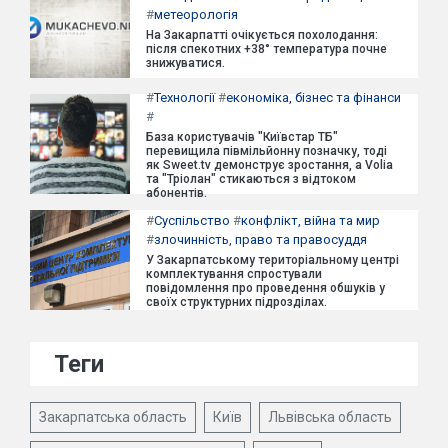
#
метеорологія
На Закарпатті очікується похолодання:
після спекотних +38° температура почне
знижуватися.
#
Технології
#
економіка, бізнес та фінанси
#
База користувачів "Київстар ТБ"
перевищила півмільйонну позначку, тоді
як Sweet.tv демонструє зростання, а Volia
та "Тріолан" стикаються з відтоком
абонентів.
#
Суспільство
#
конфлікт, війна та мир
#
злочинність, право та правосуддя
У Закарпатському територіальному центрі
комплектування спростували
повідомлення про проведення обшуків у
своїх структурних підрозділах.
Теги
Закарпатська область
Київ
Львівська область