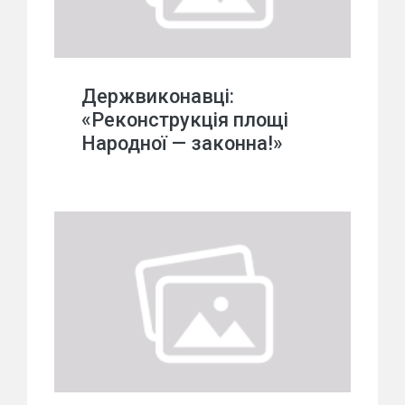
Держвиконавці:
«Реконструкція площі
Народної — законна!»