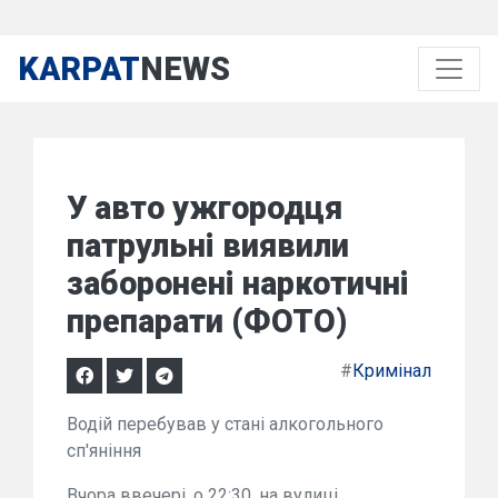
KARPAT
NEWS
У авто ужгородця
патрульні виявили
заборонені наркотичні
препарати (ФОТО)
#
Кримінал
Водій перебував у стані алкогольного
сп'яніння
Вчора ввечері, о 22:30, на вулиці