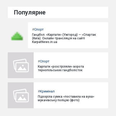
Популярне
#
Спорт
Гандбол. «Карпати» (Ужгород) — «Спартак
(Київ). Онлайн-трансляція на сайті
KarpatNews.in.ua
#
Спорт
Карпати «розстріляли» ворота
тернопільських гандболісток
#
Кримінал
Підозріла сумка «поставила на вуха»
мукачівську поліцію (фото)