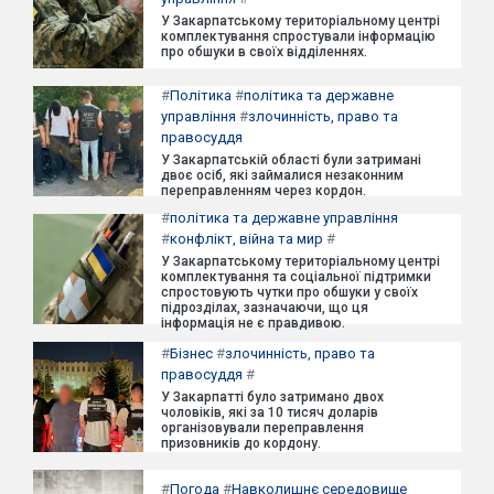
У Закарпатському територіальному центрі
комплектування спростували інформацію
про обшуки в своїх відділеннях.
#
Політика
#
політика та державне
управління
#
злочинність, право та
правосуддя
У Закарпатській області були затримані
двоє осіб, які займалися незаконним
переправленням через кордон.
#
політика та державне управління
#
конфлікт, війна та мир
#
У Закарпатському територіальному центрі
комплектування та соціальної підтримки
спростовують чутки про обшуки у своїх
підрозділах, зазначаючи, що ця
інформація не є правдивою.
#
Бізнес
#
злочинність, право та
правосуддя
#
У Закарпатті було затримано двох
чоловіків, які за 10 тисяч доларів
організовували переправлення
призовників до кордону.
#
Погода
#
Навколишнє середовище