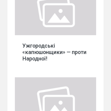
Ужгородські
«капюшонщики» — проти
Народної!