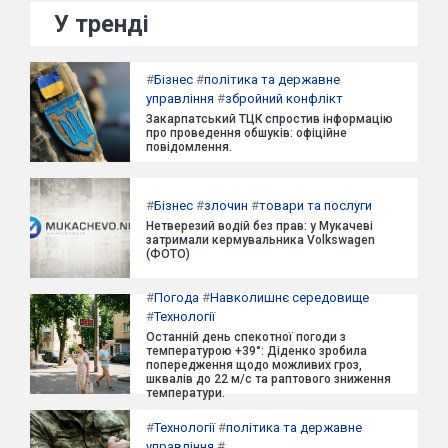
У тренді
#
Бізнес
#
політика та державне
управління
#
збройний конфлікт
Закарпатський ТЦК спростив інформацію
про проведення обшуків: офіційне
повідомлення.
#
Бізнес
#
злочин
#
товари та послуги
Нетверезий водій без прав: у Мукачеві
затримали кермувальника Volkswagen
(ФОТО)
#
Погода
#
Навколишнє середовище
#
Технології
Останній день спекотної погоди з
температурою +39°: Діденко зробила
попередження щодо можливих гроз,
шквалів до 22 м/с та раптового зниження
температури.
#
Технології
#
політика та державне
управління
#