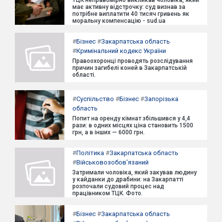
ТЦК неправомірно викликав чоловіка, який
має активну відстрочку: суд визнав за
потрібне виплатити 40 тисяч гривень як
моральну компенсацію - sud.ua
#
Бізнес
#
Закарпатська область
#
Кримінальний кодекс України
Правоохоронці проводять розслідування
причин загибелі коней в Закарпатській
області.
#
Суспільство
#
Бізнес
#
Запорізька
область
Попит на оренду кімнат збільшився у 4,4
рази: в одних місцях ціна становить 1500
грн, а в інших — 6000 грн.
#
Політика
#
Закарпатська область
#
Військовозобов'язаний
Затримали чоловіка, який закував людину
у кайданки до драбини: на Закарпатті
розпочали судовий процес над
працівником ТЦК. Фото.
#
Бізнес
#
Закарпатська область