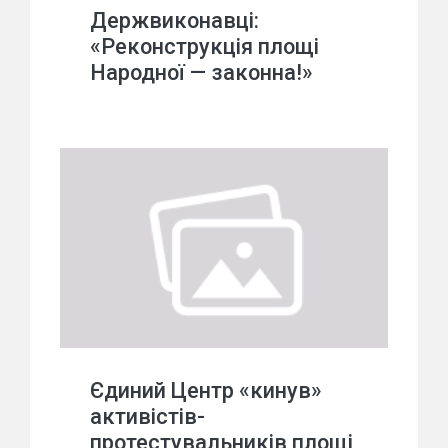
Держвиконавці:
«Реконструкція площі
Народної — законна!»
Єдиний Центр «кинув»
активістів-
протестувальників площі