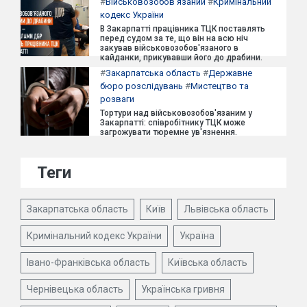
#
Військовозобов'язаний
#
Кримінальний
кодекс України
В Закарпатті працівника ТЦК поставлять
перед судом за те, що він на всю ніч
закував військовозобов'язаного в
кайданки, прикувавши його до драбини.
#
Закарпатська область
#
Державне
бюро розслідувань
#
Мистецтво та
розваги
Тортури над військовозобов'язаним у
Закарпатті: співробітнику ТЦК може
загрожувати тюремне ув'язнення.
Теги
Закарпатська область
Київ
Львівська область
Кримінальний кодекс України
Україна
Івано-Франківська область
Київська область
Чернівецька область
Українська гривня