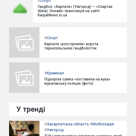
#
Спорт
Гандбол. «Карпати» (Ужгород) — «Спартак
(Київ). Онлайн-трансляція на сайті
KarpatNews.in.ua
#
Спорт
Карпати «розстріляли» ворота
тернопільських гандболісток
#
Кримінал
Підозріла сумка «поставила на вуха»
мукачівську поліцію (фото)
У тренді
#
Закарпатська область
#
Мобілізація
#
Ужгород