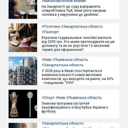
#
Військовозобов'язаний
На Закарпатті до суду відправлять
співробітника ТЦК, який уночі закував
чоловіка у наручники до драбини.
#
Політика
#
Закарпатська область
#
Паспорт
Втратили годувальника: пенсійні виплати
від 2595 грн. Хто може претендувати на цю
допомогу та як не упустити 12-місячний
термін для оформлення?
#
Київ
#
Львівська область
#
Закарпатська область
У 2026 році в Києві спостерігається
зниження кількості нових житлових
комплексів, що виходять на ринок, на 40%
- повідомляє "ЛУН".
#
Спорт
#
Київ
#
Львівська область
Знакова програма зустрічей
кваліфікаційного етапу Кубка України з
футболу.
#
Закарпатська область