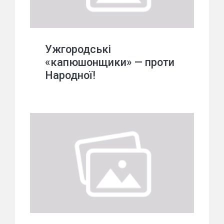
Ужгородські
«капюшонщики» — проти
Народної!