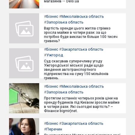
магазинів -- Delo.ua
#
Бізнес
#
Миколаївська область
#
Запорізька область
Вартість оренди цього житла стрімко
зросла майже в чотири рази: за що
потрібно буде викласти більше 100 тисяч
гривень?
#
Бізнес
#
Закарпатська область
#
Ужгород
Суд скасував суперечливу угоду
Ужгородської міської ради щодо
зведення автотранспортного
підприємства на суму 150 мільйонів
гривень.
#
Бізнес
#
Миколаївська область
#
Запорізька область
Протягом останніх чотирьох років ціни на
оренду будинків під Києвом зросли майже
в чотири рази. Які сьогодні вартість? –
Фінанси bigmir)net.
#
Бізнес
#
Закарпатська область
#
Перечин