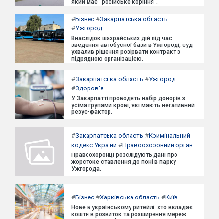
який має "російське коріння".
#
Бізнес
#
Закарпатська область
#
Ужгород
Внаслідок шахрайських дій під час
зведення автобусної бази в Ужгороді, суд
ухвалив рішення розірвати контракт з
підрядною організацією.
#
Закарпатська область
#
Ужгород
#
Здоров'я
У Закарпатті проводять набір донорів з
усіма групами крові, які мають негативний
резус-фактор.
#
Закарпатська область
#
Кримінальний
кодекс України
#
Правоохоронний орган
Правоохоронці розслідують дані про
жорстоке ставлення до поні в парку
Ужгорода.
#
Бізнес
#
Харківська область
#
Київ
Нове в українському ритейлі: хто вкладає
кошти в розвиток та розширення мереж