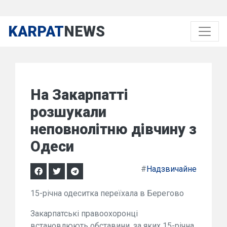
KARPAT
NEWS
На Закарпатті
розшукали
неповнолітню дівчину з
Одеси
#
Надзвичайне
15-річна одеситка переїхала в Берегово
Закарпатські правоохоронці
встановлюють обставини, за яких 15-річна