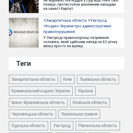
Як журналістка Мудра у суді відстоює свої
позиції, протистоячи анонімним нападам
на захист Карпат.
#
Закарпатська область
#
Ужгород
#
Кодекс України про адміністративні
правопорушення
У Ужгороді правоохоронці затримали
чоловіка, який здійснив напад на 62-річну
жінку просто на вулиці.
Теги
Закарпатська область
Київ
Львівська область
Кримінальний кодекс України
Україна
Івано-Франківська область
Київська область
Чернівецька область
Українська гривня
Одеська область
Ужгород
Рівненська область