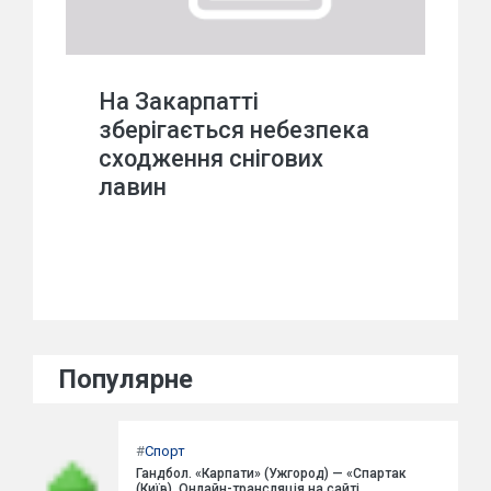
На Закарпатті
зберігається небезпека
сходження снігових
лавин
Популярне
#
Спорт
Гандбол. «Карпати» (Ужгород) — «Спартак
(Київ). Онлайн-трансляція на сайті