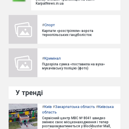
KarpatNews.in.ua
#
Спорт
Карпати «розстріляли» ворота
тернопільських гандболісток
#
Кримінал
Підозріла сумка «поставила на вуха»
мукачівську поліцію (фото)
У тренді
#
Київ
#
Закарпатська область
#
Київська
область
Сервісний центр МВС № 8041 швидко
змінює своє місцезнаходження і тепер
розташовуватиметься у Blockbuster Mall,