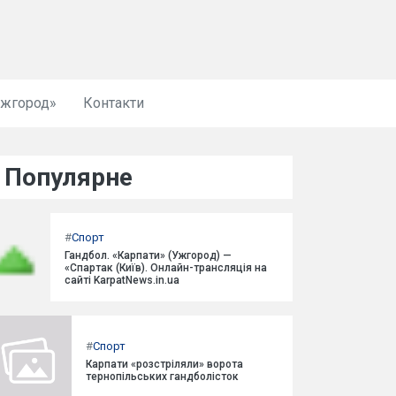
Ужгород»
Контакти
Популярне
#
Спорт
Гандбол. «Карпати» (Ужгород) —
«Спартак (Київ). Онлайн-трансляція на
сайті KarpatNews.in.ua
#
Спорт
Карпати «розстріляли» ворота
тернопільських гандболісток