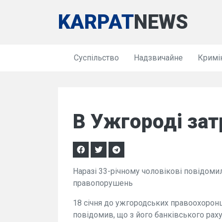
KARPAT
NEWS
Суспільство
Надзвичайне
Кримі
В Ужгороді за
Наразі 33-річному чоловікові повідомил
правопорушень
18 січня до ужгородських правоохорон
повідомив, що з його банківського раху