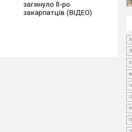
загинуло 8-ро
закарпатців (ВІДЕО)
З
Л
К
І
Ч
О
Р
П
Д