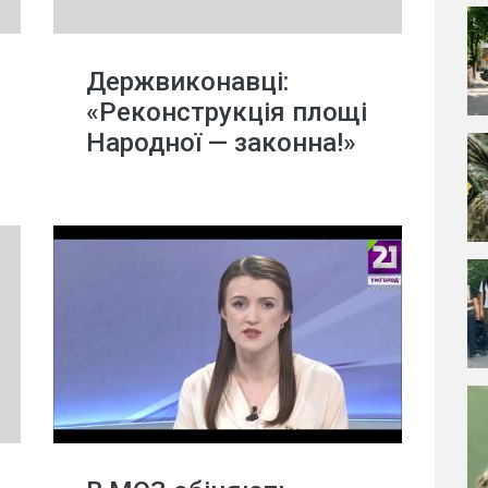
Держвиконавці:
«Реконструкція площі
Народної — законна!»