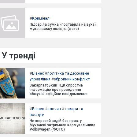
#
Кримінал
Підозріла сумка «поставила на вуха»
мукачівську поліцію (фото)
У тренді
#
Бізнес
#
політика та державне
управління
#
збройний конфлікт
Закарпатський ТЦК спростив
інформацію про проведення
обшуків: офіційне повідомлення.
#
Бізнес
#
злочин
#
товари та
послуги
Нетверезий водій без прав: у
Мукачеві затримали кермувальника
Volkswagen (ФОТО)