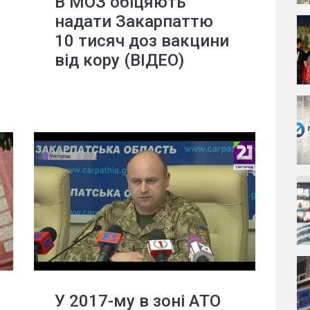
В МОЗ обіцяють
надати Закарпаттю
10 тисяч доз вакцини
від кору (ВІДЕО)
У 2017-му в зоні АТО