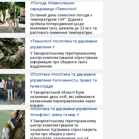
#
Погода
#
Навколишнє
середовище
#
Технології
Останній день спекотної погоди з
температурою +39°: Діденко
зробила попередження щодо
можливих гроз, шквалів до 22 м/с та
раптового зниження температури.
#
Технології
#
політика та державне
управління
#
У Закарпатському територіальному
центрі комплектування спростували
інформацію про обшуки в своїх
відділеннях.
#
Політика
#
політика та державне
управління
#
злочинність, право та
правосуддя
У Закарпатській області були
затримані двоє осіб, які займалися
незаконним переправленням через
кордон.
#
політика та державне управління
#
конфлікт, війна та мир
#
У Закарпатському територіальному
центрі комплектування та
соціальної підтримки спростовують
чутки про обшуки у своїх
підрозділах, зазначаючи, що ця