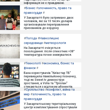
інформація не є правдивою.
#
Бізнес
#
злочинність, право та
правосуддя
#
У Закарпатті було затримано двох
чоловіків, які за 10 тисяч доларів
організовували переправлення
призовників до кордону.
#
Погода
#
Навколишнє
середовище
#
метеорологія
На Закарпатті очікується
похолодання: після спекотних +38°
температура почне знижуватися.
#
Технології
#
економіка, бізнес та
фінанси
#
База користувачів "Київстар ТБ"
перевищила півмільйонну позначку,
тоді як Sweet.tv демонструє
зростання, а Volia та "Тріолан"
стикаються з відтоком абонентів.
#
Суспільство
#
конфлікт, війна та
мир
#
злочинність, право та
правосуддя
У Закарпатському територіальному
центрі комплектування спростували