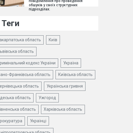
повідомлення про проведення
обшуків у своїх структурних
підрозділах.
Теги
акарпатська область
Київ
ьвівська область
римінальний кодекс України
Україна
вано-Франківська область
Київська область
ернівецька область
Українська гривня
деська область
Ужгород
івненська область
Харківська область
рокуратура
Українці
ніпропетровська область