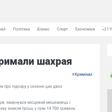
нал
Політика
Бізнес
Спорт
Економіка
«21:
тримали шахрая
#
Кримінал
и про підозру у скоєнні цих двох
ців звернувся місцевий мешканець і
нку зникли гроші, у сумі 14 700 гривень.