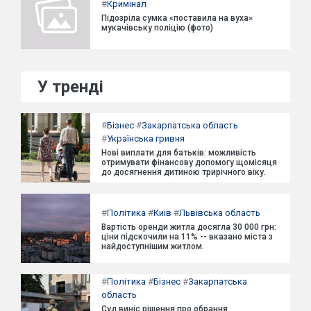
#
Кримінал
Підозріла сумка «поставила на вуха»
мукачівську поліцію (фото)
У тренді
#
Бізнес
#
Закарпатська область
#
Українська гривня
Нові виплати для батьків: можливість
отримувати фінансову допомогу щомісяця
до досягнення дитиною трирічного віку.
#
Політика
#
Київ
#
Львівська область
Вартість оренди житла досягла 30 000 грн:
ціни підскочили на 11% -- вказано міста з
найдоступнішим житлом.
#
Політика
#
Бізнес
#
Закарпатська
область
Суд виніс рішення про обрання