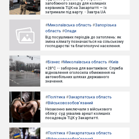
запобіжного заходу для колишніх
керівників ТЦК на Закарпатті — їх
затримали під варту. - Завтра.UA
#
Миколаївська область
#
Запорізька
область
#
Опади
Від посушливих періодів до затоплень: як
зміна клімату позначається на сільському
господарстві та благополуччі населення.
#
Бізнес
#
Миколаївська область
#
Київ
+28°C -- заборона для вантажівок: Служба
відновлення оголосила обмеження на
автомобільних шляхах державного
значення.
#
Політика
#
Закарпатська область
#
Військовозобов'язаний
Незаконно виключали з військового
обліку: суд ухвалив арешт колишніх
посадовців ТЦК у Закарпатті.
#
Політика
#
Закарпатська область
#
Військовозобов'язаний