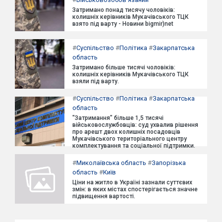
Затримано понад тисячу чоловіків:
колишніх керівників Мукачівського ТЦК
взято під варту - Новини bigmir)net
#
Суспільство
#
Політика
#
Закарпатська
область
Затримано більше тисячі чоловіків:
колишніх керівників Мукачівського ТЦК
взяли під варту.
#
Суспільство
#
Політика
#
Закарпатська
область
"Затримання" більше 1,5 тисячі
військовослужбовців: суд ухвалив рішення
про арешт двох колишніх посадовців
Мукачівського територіального центру
комплектування та соціальної підтримки.
#
Миколаївська область
#
Запорізька
область
#
Київ
Ціни на житло в Україні зазнали суттєвих
змін: в яких містах спостерігається значне
підвищення вартості.