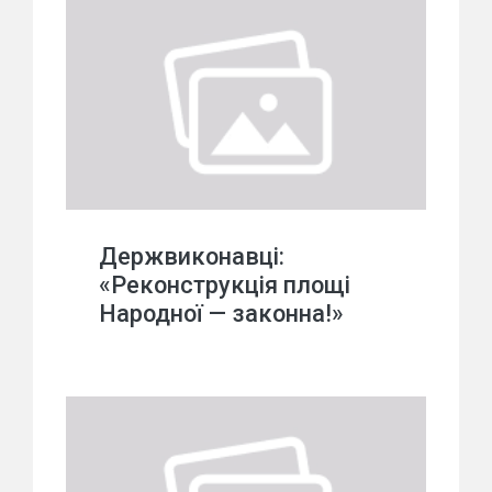
Держвиконавці:
«Реконструкція площі
Народної — законна!»