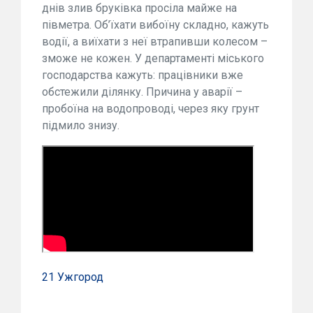
днів злив бруківка просіла майже на
півметра. Об’їхати вибоїну складно, кажуть
водії, а виїхати з неї втрапивши колесом –
зможе не кожен. У департаменті міського
господарства кажуть: працівники вже
обстежили ділянку. Причина у аварії –
пробоїна на водопроводі, через яку грунт
підмило знизу.
21 Ужгород