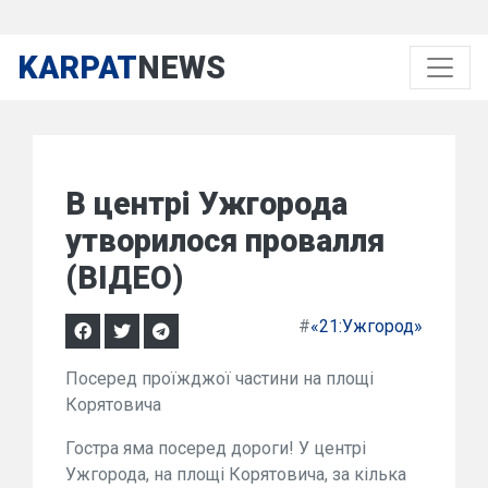
KARPAT
NEWS
В центрі Ужгорода
утворилося провалля
(ВІДЕО)
#
«21:Ужгород»
Посеред проїжджої частини на площі
Корятовича
Гостра яма посеред дороги! У центрі
Ужгорода, на площі Корятовича, за кілька