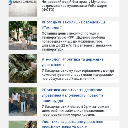
Нетверезий водій без прав: у Мукачеві
затримали кермувальника Volkswagen
(ФОТО)
#
Погода
#
Навколишнє середовище
#
Технології
Останній день спекотної погоди з
температурою +39°: Діденко зробила
попередження щодо можливих гроз,
шквалів до 22 м/с та раптового зниження
температури.
#
Технології
#
політика та державне
управління
#
У Закарпатському територіальному центрі
комплектування спростували інформацію
про обшуки в своїх відділеннях.
#
Політика
#
політика та державне
управління
#
злочинність, право та
правосуддя
У Закарпатській області були затримані
двоє осіб, які займалися незаконним
переправленням через кордон.
#
політика та державне управління
#
конфлікт, війна та мир
#