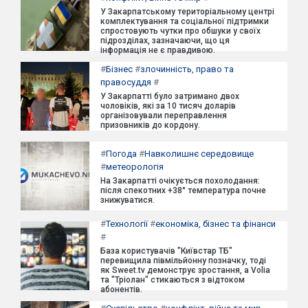
У Закарпатському територіальному центрі
комплектування та соціальної підтримки
спростовують чутки про обшуки у своїх
підрозділах, зазначаючи, що ця
інформація не є правдивою.
#
Бізнес
#
злочинність, право та
правосуддя
#
У Закарпатті було затримано двох
чоловіків, які за 10 тисяч доларів
організовували переправлення
призовників до кордону.
#
Погода
#
Навколишнє середовище
#
метеорологія
На Закарпатті очікується похолодання:
після спекотних +38° температура почне
знижуватися.
#
Технології
#
економіка, бізнес та фінанси
#
База користувачів "Київстар ТБ"
перевищила півмільйонну позначку, тоді
як Sweet.tv демонструє зростання, а Volia
та "Тріолан" стикаються з відтоком
абонентів.