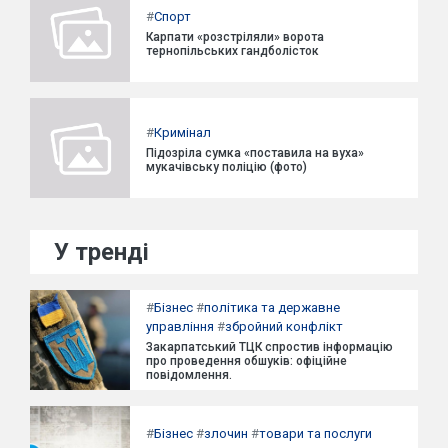
#
Спорт
Карпати «розстріляли» ворота
тернопільських гандболісток
#
Кримінал
Підозріла сумка «поставила на вуха»
мукачівську поліцію (фото)
У тренді
#
Бізнес
#
політика та державне
управління
#
збройний конфлікт
Закарпатський ТЦК спростив інформацію
про проведення обшуків: офіційне
повідомлення.
#
Бізнес
#
злочин
#
товари та послуги