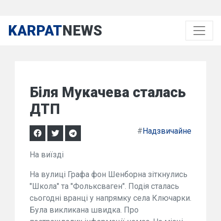
KARPAT
NEWS
Біля Мукачева сталась
ДТП
#
Надзвичайне
На виїзді
На вулиці Графа фон Шенборна зіткнулись
"Школа" та "Фольксваген". Подія сталась
сьогодні вранці у напрямку села Ключарки.
Була викликана швидка. Про