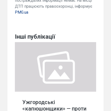
постраждалих інформації немає. На місці
ДТП працюють правоохоронці, інформує
PMG.ua
Інші публікації
Ужгородські
«капюшонщики» — проти