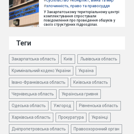
#
Суспільство
#
конфлікт, війна та мир
#
злочинність, право та правосуддя
У Закарпатському територіальному центрі
комплектування спростували
повідомлення про проведення обшуків у
своїх структурних підрозділах.
Теги
Закарпатська область
Київ
Львівська область
Кримінальний кодекс України
Україна
Івано-Франківська область
Київська область
Чернівецька область
Українська гривня
Одеська область
Ужгород
Рівненська область
Харківська область
Прокуратура
Українці
Дніпропетровська область
Правоохоронний орган