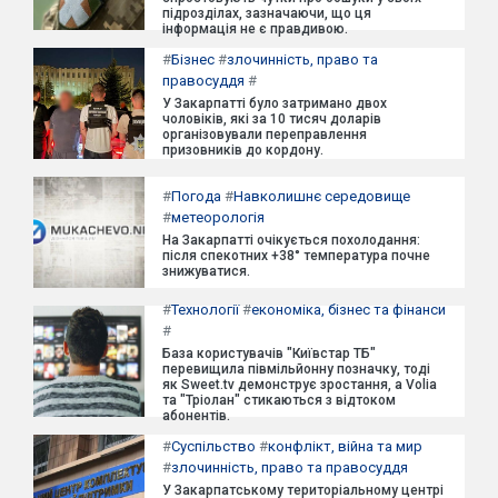
підрозділах, зазначаючи, що ця
інформація не є правдивою.
#
Бізнес
#
злочинність, право та
правосуддя
#
У Закарпатті було затримано двох
чоловіків, які за 10 тисяч доларів
організовували переправлення
призовників до кордону.
#
Погода
#
Навколишнє середовище
#
метеорологія
На Закарпатті очікується похолодання:
після спекотних +38° температура почне
знижуватися.
#
Технології
#
економіка, бізнес та фінанси
#
База користувачів "Київстар ТБ"
перевищила півмільйонну позначку, тоді
як Sweet.tv демонструє зростання, а Volia
та "Тріолан" стикаються з відтоком
абонентів.
#
Суспільство
#
конфлікт, війна та мир
#
злочинність, право та правосуддя
У Закарпатському територіальному центрі