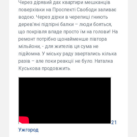
Через дірявий дах квартири мешканців
поверхівки на Проспекті Свободи заливає
водою. Через дірки в черепиці гниють
дерев’яні підпірні балки – люди бояться,
що покрівля впаде просто їм на голови! На
ремонт потрібно щонайменше півтора
мільйони, - для жителів ця сума не
підйомна. У міську раду звертались кілька
разів – але поки реакції не було. Наталка
Куськова продовжить.
21
Ужгород