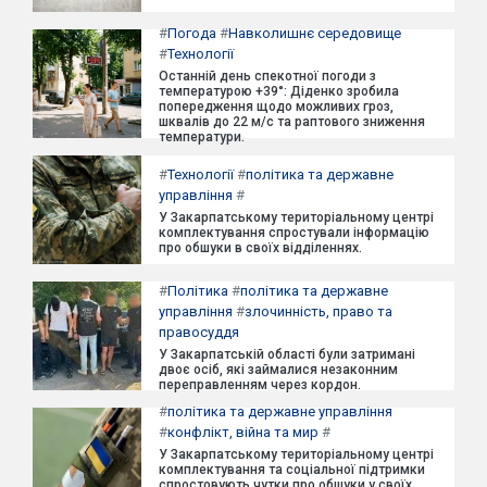
#
Погода
#
Навколишнє середовище
#
Технології
Останній день спекотної погоди з
температурою +39°: Діденко зробила
попередження щодо можливих гроз,
шквалів до 22 м/с та раптового зниження
температури.
#
Технології
#
політика та державне
управління
#
У Закарпатському територіальному центрі
комплектування спростували інформацію
про обшуки в своїх відділеннях.
#
Політика
#
політика та державне
управління
#
злочинність, право та
правосуддя
У Закарпатській області були затримані
двоє осіб, які займалися незаконним
переправленням через кордон.
#
політика та державне управління
#
конфлікт, війна та мир
#
У Закарпатському територіальному центрі
комплектування та соціальної підтримки
спростовують чутки про обшуки у своїх