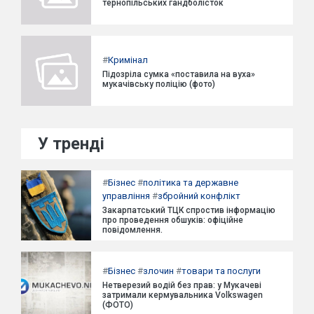
тернопільських гандболісток
#
Кримінал
Підозріла сумка «поставила на вуха»
мукачівську поліцію (фото)
У тренді
#
Бізнес
#
політика та державне
управління
#
збройний конфлікт
Закарпатський ТЦК спростив інформацію
про проведення обшуків: офіційне
повідомлення.
#
Бізнес
#
злочин
#
товари та послуги
Нетверезий водій без прав: у Мукачеві
затримали кермувальника Volkswagen
(ФОТО)