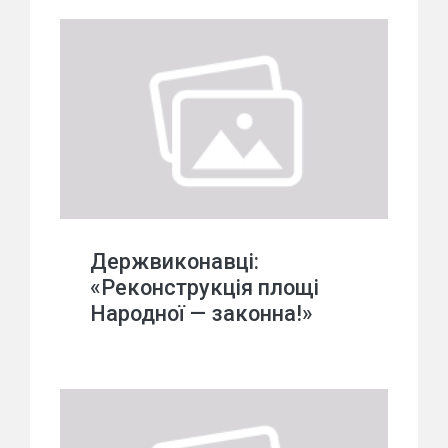
Держвиконавці:
«Реконструкція площі
Народної — законна!»