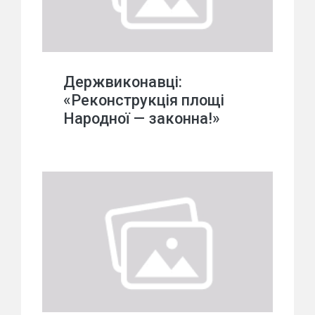
Держвиконавці:
«Реконструкція площі
Народної — законна!»