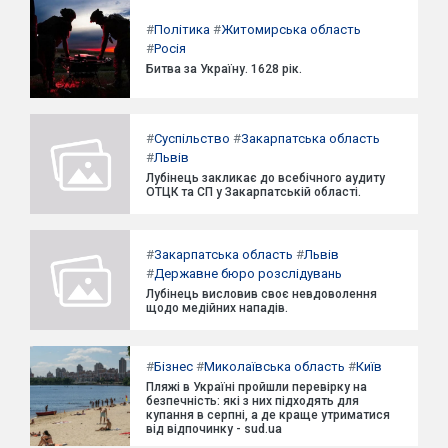
#
Політика
#
Житомирська область
#
Росія
Битва за Україну. 1628 рік.
#
Суспільство
#
Закарпатська область
#
Львів
Лубінець закликає до всебічного аудиту
ОТЦК та СП у Закарпатській області.
#
Закарпатська область
#
Львів
#
Державне бюро розслідувань
Лубінець висловив своє невдоволення
щодо медійних нападів.
#
Бізнес
#
Миколаївська область
#
Київ
Пляжі в Україні пройшли перевірку на
безпечність: які з них підходять для
купання в серпні, а де краще утриматися
від відпочинку - sud.ua