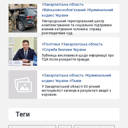
#
Закарпатська область
#
Військовозобов'язаний
#
Кримінальний
кодекс України
Ужгородський територіальний центр
комплектування та соціальної підтримки
вчинив катування чоловіка: справу
розглядатиме суд.
#
Політика
#
Закарпатська область
#
Служба безпеки України
Лубінець висловився щодо інформації про
ТЦК після розкриття правди.
#
Закарпатська область
#
Кримінальний
кодекс України
#
Львів
У Закарпатській області 43-річний
мотоцикліст загинув в результаті аварії з
коровою.
Теги