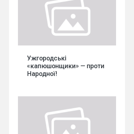
Ужгородські
«капюшонщики» — проти
Народної!