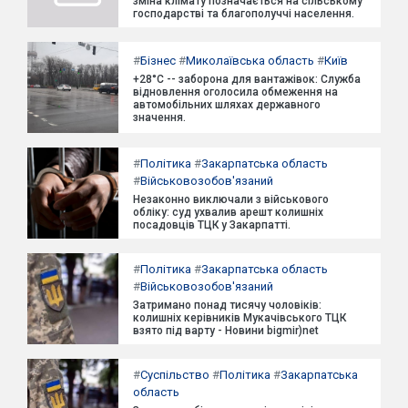
зміна клімату позначається на сільському
господарстві та благополуччі населення.
#
Бізнес
#
Миколаївська область
#
Київ
+28°C -- заборона для вантажівок: Служба
відновлення оголосила обмеження на
автомобільних шляхах державного
значення.
#
Політика
#
Закарпатська область
#
Військовозобов'язаний
Незаконно виключали з військового
обліку: суд ухвалив арешт колишніх
посадовців ТЦК у Закарпатті.
#
Політика
#
Закарпатська область
#
Військовозобов'язаний
Затримано понад тисячу чоловіків:
колишніх керівників Мукачівського ТЦК
взято під варту - Новини bigmir)net
#
Суспільство
#
Політика
#
Закарпатська
область