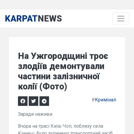
KARPAT
NEWS
На Ужгородщині троє
злодіїв демонтували
частини залізничної
колії (Фото)
#
Кримінал
Заради наживи
Вчора на трасі Київ-Чоп, поблизу села
Кінчеш, було зупинено транспортний засіб