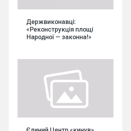
Держвиконавці:
«Реконструкція площі
Народної — законна!»
Єдиний Центр «кинув»