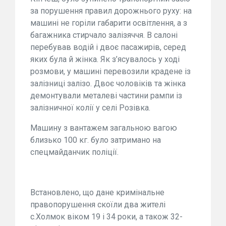
за порушення правил дорожнього руху: на
машині не горіли габарити освітлення, а з
багажника стирчало залізяччя. В салоні
перебував водій і двоє пасажирів, серед
яких була й жінка. Як з’ясувалось у ході
розмови, у машині перевозили крадене із
залізниці залізо. Двоє чоловіків та жінка
демонтували металеві частини рампи із
залізничної колії у селі Розівка.
Машину з вантажем загальною вагою
близько 100 кг. було затримано на
спецмайданчик поліції.
Встановлено, що дане кримінальне
правопорушення скоїли два жителі
с.Холмок віком 19 і 34 роки, а також 32-