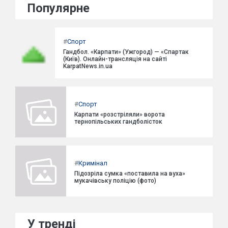
Популярне
#
Спорт
Гандбол. «Карпати» (Ужгород) — «Спартак
(Київ). Онлайн-трансляція на сайті
KarpatNews.in.ua
#
Спорт
Карпати «розстріляли» ворота
тернопільських гандболісток
#
Кримінал
Підозріла сумка «поставила на вуха»
мукачівську поліцію (фото)
У тренді