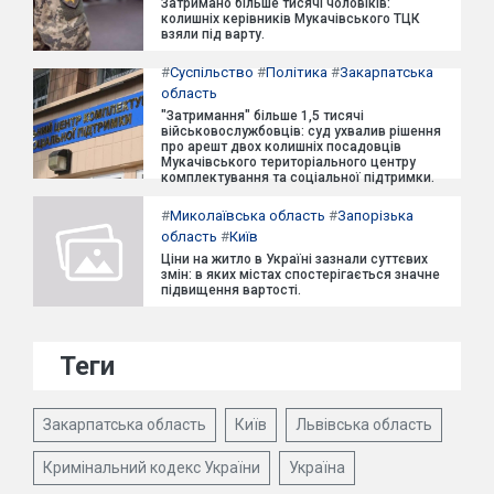
Затримано більше тисячі чоловіків:
колишніх керівників Мукачівського ТЦК
взяли під варту.
#
Суспільство
#
Політика
#
Закарпатська
область
"Затримання" більше 1,5 тисячі
військовослужбовців: суд ухвалив рішення
про арешт двох колишніх посадовців
Мукачівського територіального центру
комплектування та соціальної підтримки.
#
Миколаївська область
#
Запорізька
область
#
Київ
Ціни на житло в Україні зазнали суттєвих
змін: в яких містах спостерігається значне
підвищення вартості.
Теги
Закарпатська область
Київ
Львівська область
Кримінальний кодекс України
Україна