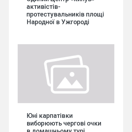
активістів-
протестувальників площі
Народної в Ужгороді
Юні карпатівки
виборюють чергові очки
в домашньому турі