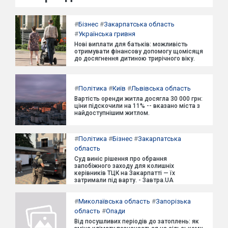
#
Бізнес
#
Закарпатська область
#
Українська гривня
Нові виплати для батьків: можливість
отримувати фінансову допомогу щомісяця
до досягнення дитиною трирічного віку.
#
Політика
#
Київ
#
Львівська область
Вартість оренди житла досягла 30 000 грн:
ціни підскочили на 11% -- вказано міста з
найдоступнішим житлом.
#
Політика
#
Бізнес
#
Закарпатська
область
Суд виніс рішення про обрання
запобіжного заходу для колишніх
керівників ТЦК на Закарпатті — їх
затримали під варту. - Завтра.UA
#
Миколаївська область
#
Запорізька
область
#
Опади
Від посушливих періодів до затоплень: як