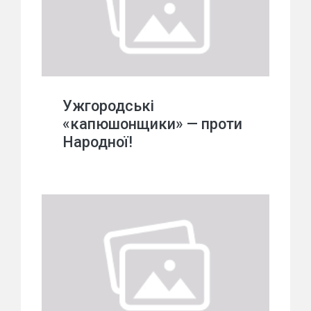
Ужгородські
«капюшонщики» — проти
Народної!