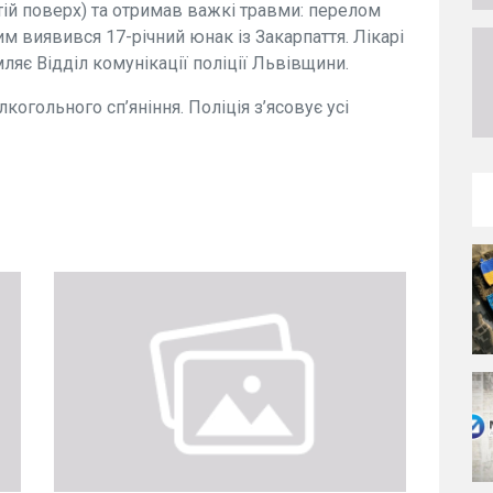
тій поверх) та отримав важкі травми: перелом
м виявився 17-річний юнак із Закарпаття. Лікарі
мляє Відділ комунікації поліції Львівщини.
когольного сп’яніння. Поліція з’ясовує усі