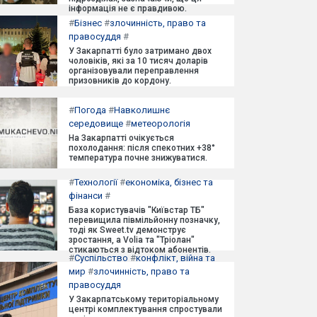
інформація не є правдивою.
#
Бізнес
#
злочинність, право та
правосуддя
#
У Закарпатті було затримано двох
чоловіків, які за 10 тисяч доларів
організовували переправлення
призовників до кордону.
#
Погода
#
Навколишнє
середовище
#
метеорологія
На Закарпатті очікується
похолодання: після спекотних +38°
температура почне знижуватися.
#
Технології
#
економіка, бізнес та
фінанси
#
База користувачів "Київстар ТБ"
перевищила півмільйонну позначку,
тоді як Sweet.tv демонструє
зростання, а Volia та "Тріолан"
стикаються з відтоком абонентів.
#
Суспільство
#
конфлікт, війна та
мир
#
злочинність, право та
правосуддя
У Закарпатському територіальному
центрі комплектування спростували