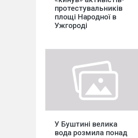
протестувальників
площі Народної в
Ужгороді
У Буштині велика
вода розмила понад