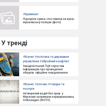
#
Кримінал
Підозріла сумка «поставила на вуха»
мукачівську поліцію (фото)
У тренді
#
Бізнес
#
політика та державне
управління
#
збройний конфлікт
Закарпатський ТЦК спростив
інформацію про проведення
обшуків: офіційне повідомлення.
#
Бізнес
#
злочин
#
товари та
послуги
Нетверезий водій без прав: у
Мукачеві затримали кермувальника
Volkswagen (ФОТО)