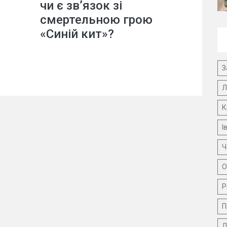
чи є зв’язок зі
смертельною грою
«Синій кит»?
З
Л
К
І
Ч
О
Р
П
Д