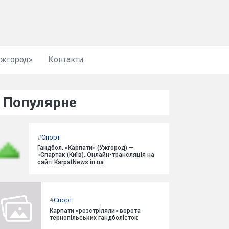
Ужгород»
Контакти
Популярне
#
Спорт
Гандбол. «Карпати» (Ужгород) —
«Спартак (Київ). Онлайн-трансляція на
сайті KarpatNews.in.ua
#
Спорт
Карпати «розстріляли» ворота
тернопільських гандболісток