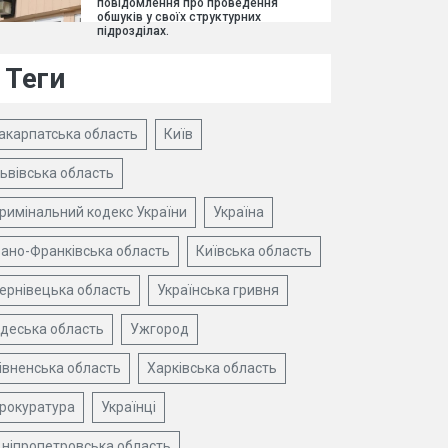
повідомлення про проведення
обшуків у своїх структурних
підрозділах.
Теги
акарпатська область
Київ
ьвівська область
римінальний кодекс України
Україна
вано-Франківська область
Київська область
ернівецька область
Українська гривня
деська область
Ужгород
івненська область
Харківська область
рокуратура
Українці
ніпропетровська область