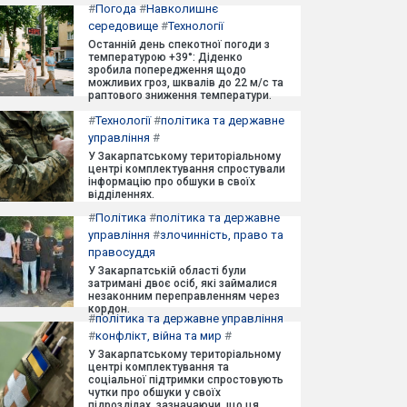
#
Погода
#
Навколишнє
середовище
#
Технології
Останній день спекотної погоди з
температурою +39°: Діденко
зробила попередження щодо
можливих гроз, шквалів до 22 м/с та
раптового зниження температури.
#
Технології
#
політика та державне
управління
#
У Закарпатському територіальному
центрі комплектування спростували
інформацію про обшуки в своїх
відділеннях.
#
Політика
#
політика та державне
управління
#
злочинність, право та
правосуддя
У Закарпатській області були
затримані двоє осіб, які займалися
незаконним переправленням через
кордон.
#
політика та державне управління
#
конфлікт, війна та мир
#
У Закарпатському територіальному
центрі комплектування та
соціальної підтримки спростовують
чутки про обшуки у своїх
підрозділах, зазначаючи, що ця