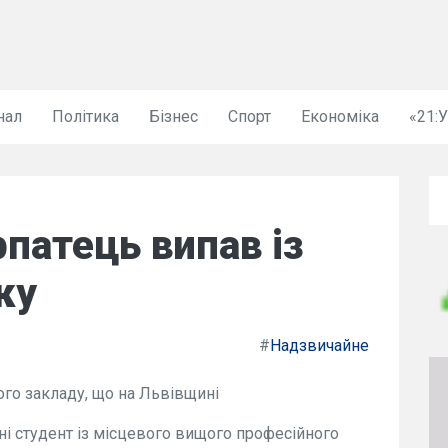
нал
Політика
Бізнес
Спорт
Економіка
«21:
рпатець випав із
ку
#
Надзвичайне
ого закладу, що на Львівщині
ні студент із місцевого вищого професійного