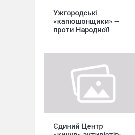
Ужгородські
«капюшонщики» —
проти Народної!
Єдиний Центр
«кинув» активістів-