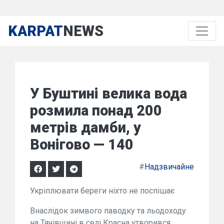
KARPAT
NEWS
У Буштині велика вода
розмила понад 200
метрів дамби, у
Вонігово — 140
#
Надзвичайне
Укріплювати береги ніхто не поспішає
Внаслідок зимвого паводку та льодоходу
на Тячівщині в селі Красна утворився