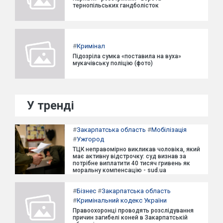
тернопільських гандболісток
#
Кримінал
Підозріла сумка «поставила на вуха»
мукачівську поліцію (фото)
У тренді
#
Закарпатська область
#
Мобілізація
#
Ужгород
ТЦК неправомірно викликав чоловіка, який
має активну відстрочку: суд визнав за
потрібне виплатити 40 тисяч гривень як
моральну компенсацію - sud.ua
#
Бізнес
#
Закарпатська область
#
Кримінальний кодекс України
Правоохоронці проводять розслідування
причин загибелі коней в Закарпатській