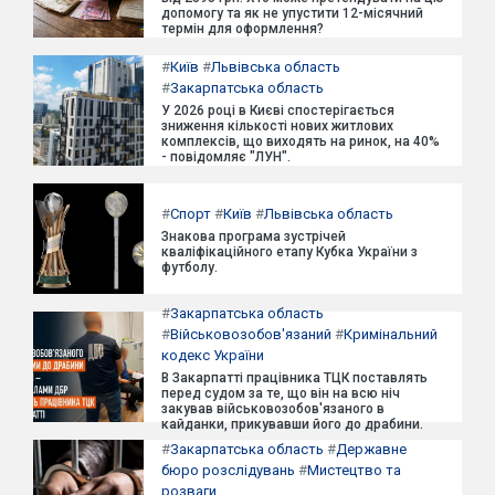
допомогу та як не упустити 12-місячний
термін для оформлення?
#
Київ
#
Львівська область
#
Закарпатська область
У 2026 році в Києві спостерігається
зниження кількості нових житлових
комплексів, що виходять на ринок, на 40%
- повідомляє "ЛУН".
#
Спорт
#
Київ
#
Львівська область
Знакова програма зустрічей
кваліфікаційного етапу Кубка України з
футболу.
#
Закарпатська область
#
Військовозобов'язаний
#
Кримінальний
кодекс України
В Закарпатті працівника ТЦК поставлять
перед судом за те, що він на всю ніч
закував військовозобов'язаного в
кайданки, прикувавши його до драбини.
#
Закарпатська область
#
Державне
бюро розслідувань
#
Мистецтво та
розваги