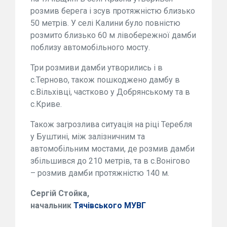
розмив берега і зсув протяжністю близько
50 метрів. У селі Калини було повністю
розмито близько 60 м лівобережної дамби
поблизу автомобільного мосту.
Три розмиви дамби утворились і в
с.Терново, також пошкоджено дамбу в
с.Вільхівці, частково у Добрянському та в
с.Криве.
Також загрозлива ситуація на ріці Теребля
у Буштині, між залізничним та
автомобільним мостами, де розмив дамби
збільшився до 210 метрів, та в с.Вонігово
– розмив дамби протяжністю 140 м.
Сергій Стойка,
начальник
Тячівського МУВГ