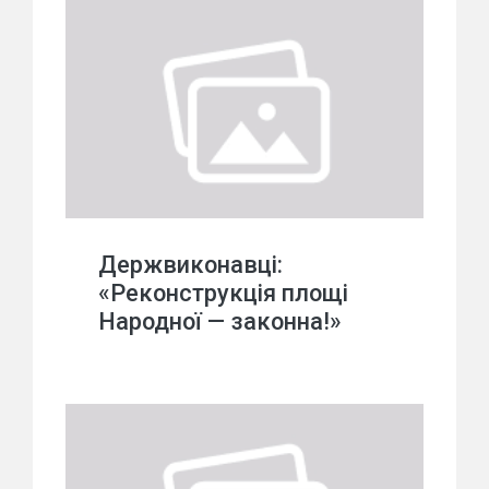
Держвиконавці:
«Реконструкція площі
Народної — законна!»