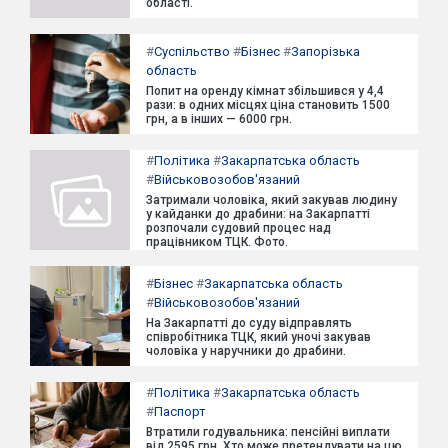
області.
#
Суспільство
#
Бізнес
#
Запорізька
область
Попит на оренду кімнат збільшився у 4,4
рази: в одних місцях ціна становить 1500
грн, а в інших — 6000 грн.
#
Політика
#
Закарпатська область
#
Військовозобов'язаний
Затримали чоловіка, який закував людину
у кайданки до драбини: на Закарпатті
розпочали судовий процес над
працівником ТЦК. Фото.
#
Бізнес
#
Закарпатська область
#
Військовозобов'язаний
На Закарпатті до суду відправлять
співробітника ТЦК, який уночі закував
чоловіка у наручники до драбини.
#
Політика
#
Закарпатська область
#
Паспорт
Втратили годувальника: пенсійні виплати
від 2595 грн. Хто може претендувати на цю