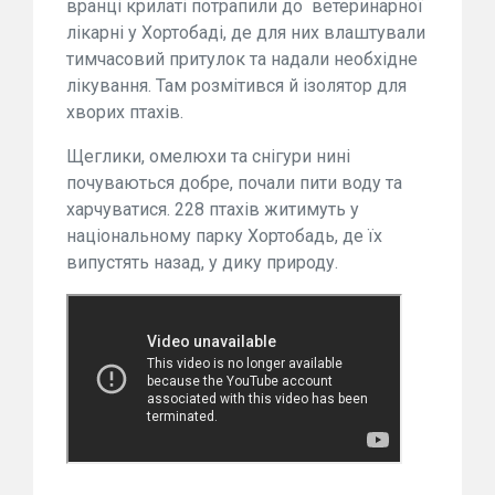
вранці крилаті потрапили до ветеринарної
лікарні у Хортобаді, де для них влаштували
тимчасовий притулок та надали необхідне
лікування. Там розмітився й ізолятор для
хворих птахів.
Щеглики, омелюхи та снігури нині
почуваються добре, почали пити воду та
харчуватися. 228 птахів житимуть у
національному парку Хортобадь, де їх
випустять назад, у дику природу.