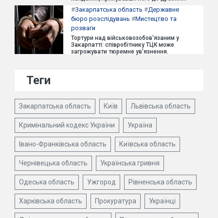
#
Закарпатська область
#
Державне
бюро розслідувань
#
Мистецтво та
розваги
Тортури над військовозобов'язаним у
Закарпатті: співробітнику ТЦК може
загрожувати тюремне ув'язнення.
Теги
Закарпатська область
Київ
Львівська область
Кримінальний кодекс України
Україна
Івано-Франківська область
Київська область
Чернівецька область
Українська гривня
Одеська область
Ужгород
Рівненська область
Харківська область
Прокуратура
Українці