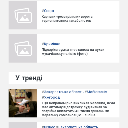
#
Спорт
Карпати «розстріляли» ворота
тернопільських гандболісток
#
Кримінал
Підозріла сумка «поставила на вуха»
мукачівську поліцію (фото)
У тренді
#
Закарпатська область
#
Мобілізація
#
Ужгород
ТЦК неправомірно викликав чоловіка, який
має активну відстрочку: суд визнав за
потрібне виплатити 40 тисяч гривень як
моральну компенсацію - sud.ua
#
Бізнес
#
Закарпатська область