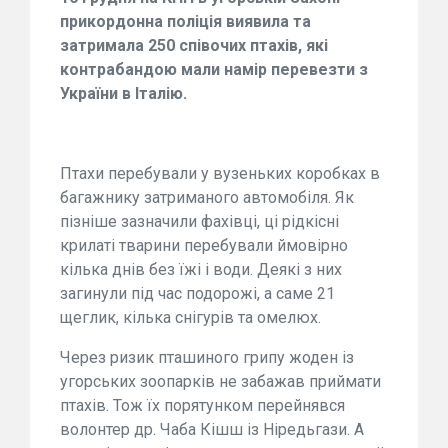
прикордонна поліція виявила та
затримала 250 співочих птахів, які
контрабандою мали намір перевезти з
України в Італію.
Птахи перебували у вузеньких коробках в
багажнику затриманого автомобіля. Як
пізніше зазначили фахівці, ці рідкісні
крилаті тварини перебували ймовірно
кілька днів без їжі і води. Деякі з них
загинули під час подорожі, а саме 21
щеглик, кілька снігурів та омелюх.
Через ризик пташиного грипу жоден із
угорських зоопарків не забажав приймати
птахів. Тож їх порятунком перейнявся
волонтер др. Чаба Кішш із Ніредьгази. А