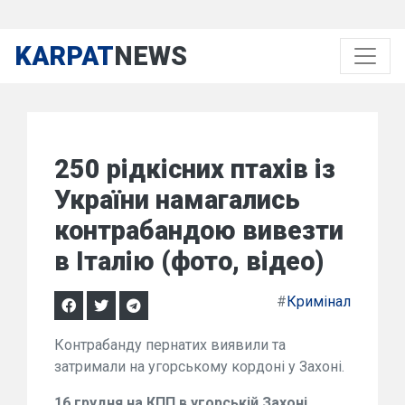
KARPAT
NEWS
250 рідкісних птахів із
України намагались
контрабандою вивезти
в Італію (фото, відео)
#
Кримінал
Контрабанду пернатих виявили та
затримали на угорському кордоні у Захоні.
16 грудня на КПП в угорській Захоні