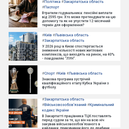
#
Політика
#
Закарпатська область
#
Паспорт
Втратили годувальника: пенсійні виплати
від 2595 грн. Хто може претендувати на цю
допомогу та як не упустити 12-місячний
термін для оформлення?
#
Київ
#
Львівська область
#
Закарпатська область
У 2026 році в Києві спостерігається
зниження кількості нових житлових
комплексів, що виходять на ринок, на 40%
- повідомляє "ЛУН".
#
Спорт
#
Київ
#
Львівська область
Знакова програма зустрічей
кваліфікаційного етапу Кубка України з
футболу.
#
Закарпатська область
#
Військовозобов'язаний
#
Кримінальний
кодекс України
В Закарпатті працівника ТЦК поставлять
перед судом за те, що він на всю ніч
закував військовозобов'язаного в
кайданки, прикувавши його до драбини.