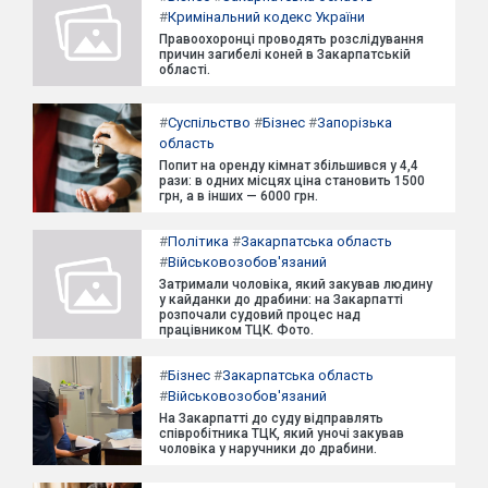
#
Кримінальний кодекс України
Правоохоронці проводять розслідування
причин загибелі коней в Закарпатській
області.
#
Суспільство
#
Бізнес
#
Запорізька
область
Попит на оренду кімнат збільшився у 4,4
рази: в одних місцях ціна становить 1500
грн, а в інших — 6000 грн.
#
Політика
#
Закарпатська область
#
Військовозобов'язаний
Затримали чоловіка, який закував людину
у кайданки до драбини: на Закарпатті
розпочали судовий процес над
працівником ТЦК. Фото.
#
Бізнес
#
Закарпатська область
#
Військовозобов'язаний
На Закарпатті до суду відправлять
співробітника ТЦК, який уночі закував
чоловіка у наручники до драбини.