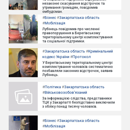
незаконні скасування відстрочок та
утримання громадян, повідомив
омбудсман.
#
Бізнес
#
Закарпатська область
#
Мобілізація
Лубінець повідомив про численні
правопорушення в Берегівському
територіальному центрі комплектування
та соціальної підтримки.
#
Закарпатська область
#
Кримінальний
кодекс України
#
Протокол
У Берегівському територіальному центрі
комплектування чоловіків систематично
позбавляли законних відстрочок, заявив
Лубінець.
#
Політика
#
Закарпатська область
#
Військовозобов'язаний
За інформацією слідства, представники
ТЦК у Закарпатті безпідставно виключили
з обліку понад тисячу чоловіків.
#
Бізнес
#
Закарпатська область
#
Мобілізація