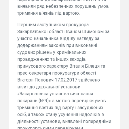
виявили ряд небезпечних порушень умов
тримання в’язнів під вартою.
Першим заступником прокурора
Закарпатської області Іваном Шимоном за
участю начальника відділу нагляду за
додержанням законів при виконанні
судових рішень у кримінальних
провадженнях та інших заходів
примусового характеру Віталія Білеця та
прес-секретаря прокуратури області
Вікторіі Попович 17.02.2017 здійснено
візит до державної установи
«Закарпатська установа виконання
покарань (№9)» з метою перевірки умов
тримання взятих під варту і засуджених
осіб, а також стану усунення недоліків в
діяльності установи, виявлені попередніми
прокурорськими перевірками.