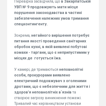
Перевірка засвідчила, що
в Закарпатській
УВП № 9 продовжують мати місце
порушення законодавства в частині
забезпечення належних умов тримання
спецконтингенту.
Зокрема,
негайного вирішення потребує
питання якості проведення санітарних
обробок кухні, в якій виявлені побутові
комахи - таргани, що є неприпустимим у
місцях де готується їжа.
У камері, де тримаються
неповнолітні
особи, прокурорами виявлено
електричний подовжувач з оголеними
дротами, що є небезпечним для життя і
здоров’я неповнолітніх в`язнів
та
створює загрозу виникнення пожежі.
Тривалий час керівництвом установи