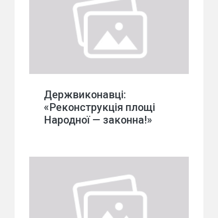
Держвиконавці:
«Реконструкція площі
Народної — законна!»