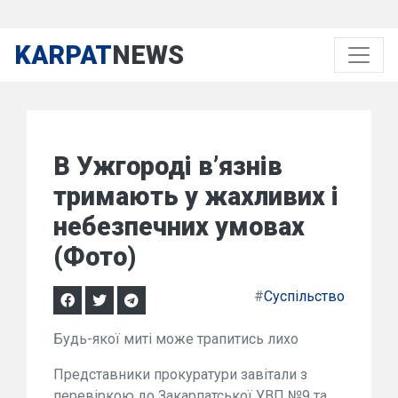
KARPAT
NEWS
В Ужгороді в’язнів
тримають у жахливих і
небезпечних умовах
(Фото)
#
Суспільство
Будь-якої миті може трапитись лихо
Представники прокуратури завітали з
перевіркою до Закарпатської УВП №9 та