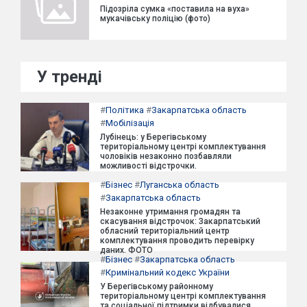
Підозріла сумка «поставила на вуха»
мукачівську поліцію (фото)
У тренді
#
Політика
#
Закарпатська область
#
Мобілізація
Лубінець: у Берегівському
територіальному центрі комплектування
чоловіків незаконно позбавляли
можливості відстрочки.
#
Бізнес
#
Луганська область
#
Закарпатська область
Незаконне утримання громадян та
скасування відстрочок: Закарпатський
обласний територіальний центр
комплектування проводить перевірку
даних. ФОТО
#
Бізнес
#
Закарпатська область
#
Кримінальний кодекс України
У Берегівському районному
територіальному центрі комплектування
та соціальної підтримки відбувалися