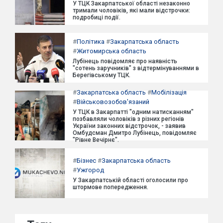
У ТЦК Закарпатської області незаконно
тримали чоловіків, які мали відстрочки:
подробиці події.
#
Політика
#
Закарпатська область
#
Житомирська область
Лубінець повідомляє про наявність
"сотень заручників" з відтермінуваннями в
Берегівському ТЦК.
#
Закарпатська область
#
Мобілізація
#
Військовозобов'язаний
У ТЦК в Закарпатті "одним натисканням"
позбавляли чоловіків з різних регіонів
України законних відстрочок, - заявив
Омбудсман Дмитро Лубінець, повідомляє
"Рівне Вечірнє".
#
Бізнес
#
Закарпатська область
#
Ужгород
У Закарпатській області оголосили про
штормове попередження.