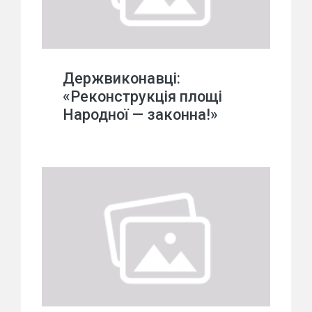
Держвиконавці:
«Реконструкція площі
Народної — законна!»