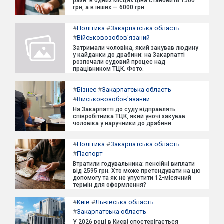
рази: в одних місцях ціна становить 1500
грн, а в інших — 6000 грн.
#
Політика
#
Закарпатська область
#
Військовозобов'язаний
Затримали чоловіка, який закував людину
у кайданки до драбини: на Закарпатті
розпочали судовий процес над
працівником ТЦК. Фото.
#
Бізнес
#
Закарпатська область
#
Військовозобов'язаний
На Закарпатті до суду відправлять
співробітника ТЦК, який уночі закував
чоловіка у наручники до драбини.
#
Політика
#
Закарпатська область
#
Паспорт
Втратили годувальника: пенсійні виплати
від 2595 грн. Хто може претендувати на цю
допомогу та як не упустити 12-місячний
термін для оформлення?
#
Київ
#
Львівська область
#
Закарпатська область
У 2026 році в Києві спостерігається