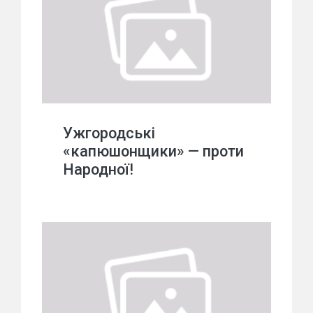
Ужгородські
«капюшонщики» — проти
Народної!