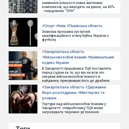
зниження кількості нових житлових
комплексів, що виходять на ринок, на 40%
- повідомляє "ЛУН".
#
Спорт
#
Київ
#
Львівська область
Знакова програма зустрічей
кваліфікаційного етапу Кубка України з
футболу.
#
Закарпатська область
#
Військовозобов'язаний
#
Кримінальний
кодекс України
В Закарпатті працівника ТЦК поставлять
перед судом за те, що він на всю ніч
закував військовозобов'язаного в
кайданки, прикувавши його до драбини.
#
Закарпатська область
#
Державне
бюро розслідувань
#
Мистецтво та
розваги
Тортури над військовозобов'язаним у
Закарпатті: співробітнику ТЦК може
загрожувати тюремне ув'язнення.