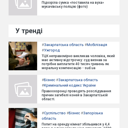
Підозріла сумка «поставила на вуха»
мукачівську поліцію (фото)
У тренді
#
Закарпатська область
#
Мобілізація
#
Ужгород
ТЦК неправомірно викликав чоловіка, який
має активну відстрочку: суд визнав за
потрібне виплатити 40 тисяч гривень як
моральну компенсацію - sud.ua
#
Бізнес
#
Закарпатська область
#
Кримінальний кодекс України
Правоохоронці проводять розслідування
причин загибелі коней в Закарпатській
області.
#
Суспільство
#
Бізнес
#
Запорізька
область
Попит на оренду кімнат збільшився у 4,4