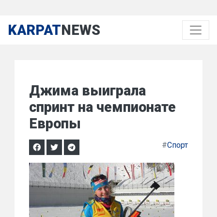
KARPAT
NEWS
Джима выиграла
спринт на чемпионате
Европы
#
Спорт