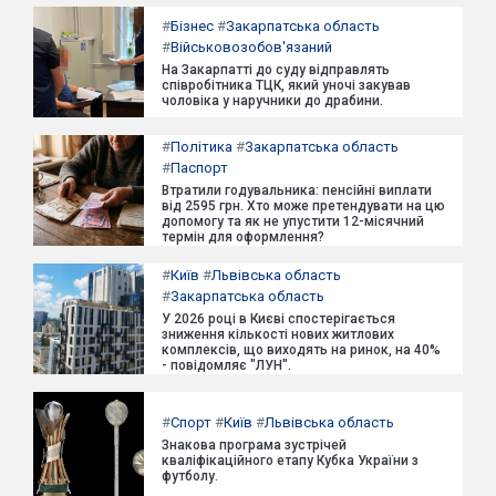
#
Бізнес
#
Закарпатська область
#
Військовозобов'язаний
На Закарпатті до суду відправлять
співробітника ТЦК, який уночі закував
чоловіка у наручники до драбини.
#
Політика
#
Закарпатська область
#
Паспорт
Втратили годувальника: пенсійні виплати
від 2595 грн. Хто може претендувати на цю
допомогу та як не упустити 12-місячний
термін для оформлення?
#
Київ
#
Львівська область
#
Закарпатська область
У 2026 році в Києві спостерігається
зниження кількості нових житлових
комплексів, що виходять на ринок, на 40%
- повідомляє "ЛУН".
#
Спорт
#
Київ
#
Львівська область
Знакова програма зустрічей
кваліфікаційного етапу Кубка України з
футболу.