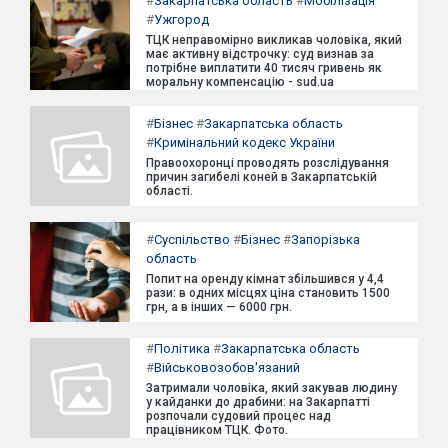
#
Закарпатська область
#
Мобілізація
#
Ужгород
ТЦК неправомірно викликав чоловіка, який
має активну відстрочку: суд визнав за
потрібне виплатити 40 тисяч гривень як
моральну компенсацію - sud.ua
#
Бізнес
#
Закарпатська область
#
Кримінальний кодекс України
Правоохоронці проводять розслідування
причин загибелі коней в Закарпатській
області.
#
Суспільство
#
Бізнес
#
Запорізька
область
Попит на оренду кімнат збільшився у 4,4
рази: в одних місцях ціна становить 1500
грн, а в інших — 6000 грн.
#
Політика
#
Закарпатська область
#
Військовозобов'язаний
Затримали чоловіка, який закував людину
у кайданки до драбини: на Закарпатті
розпочали судовий процес над
працівником ТЦК. Фото.