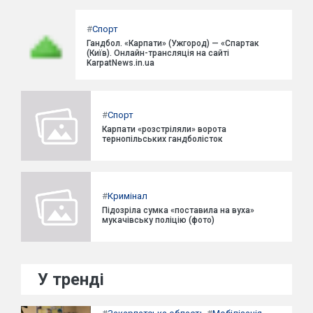
#
Спорт
Гандбол. «Карпати» (Ужгород) — «Спартак
(Київ). Онлайн-трансляція на сайті
KarpatNews.in.ua
#
Спорт
Карпати «розстріляли» ворота
тернопільських гандболісток
#
Кримінал
Підозріла сумка «поставила на вуха»
мукачівську поліцію (фото)
У тренді