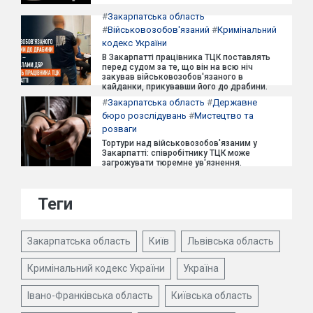
#
Закарпатська область
#
Військовозобов'язаний
#
Кримінальний
кодекс України
В Закарпатті працівника ТЦК поставлять
перед судом за те, що він на всю ніч
закував військовозобов'язаного в
кайданки, прикувавши його до драбини.
#
Закарпатська область
#
Державне
бюро розслідувань
#
Мистецтво та
розваги
Тортури над військовозобов'язаним у
Закарпатті: співробітнику ТЦК може
загрожувати тюремне ув'язнення.
Теги
Закарпатська область
Київ
Львівська область
Кримінальний кодекс України
Україна
Івано-Франківська область
Київська область