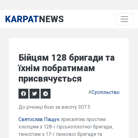
KARPAT
NEWS
Бійцям 128 бригади та
їхнім побратимам
присвячується
#
Суспільство
До річниці бою за висоту 307.5
Святослав Пащук
присвятив простим
хлопцям з 128-ї гірськопіхотної бригади,
танкістам з 17-ї танкової бригади та