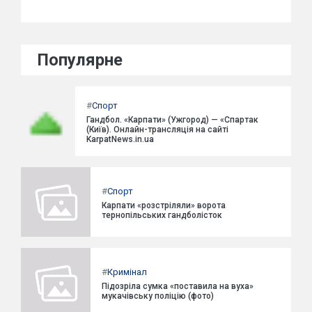
Популярне
#
Спорт
Гандбол. «Карпати» (Ужгород) — «Спартак
(Київ). Онлайн-трансляція на сайті
KarpatNews.in.ua
#
Спорт
Карпати «розстріляли» ворота
тернопільських гандболісток
#
Кримінал
Підозріла сумка «поставила на вуха»
мукачівську поліцію (фото)