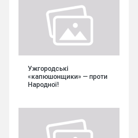
Ужгородські
«капюшонщики» — проти
Народної!