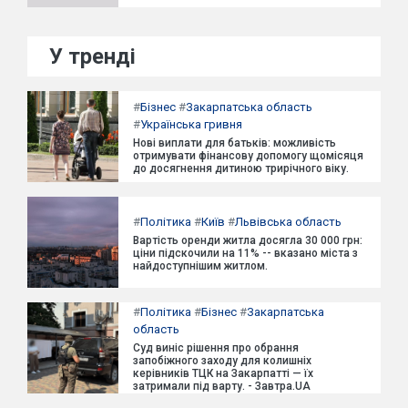
У тренді
#
Бізнес
#
Закарпатська область
#
Українська гривня
Нові виплати для батьків: можливість
отримувати фінансову допомогу щомісяця
до досягнення дитиною трирічного віку.
#
Політика
#
Київ
#
Львівська область
Вартість оренди житла досягла 30 000 грн:
ціни підскочили на 11% -- вказано міста з
найдоступнішим житлом.
#
Політика
#
Бізнес
#
Закарпатська
область
Суд виніс рішення про обрання
запобіжного заходу для колишніх
керівників ТЦК на Закарпатті — їх
затримали під варту. - Завтра.UA