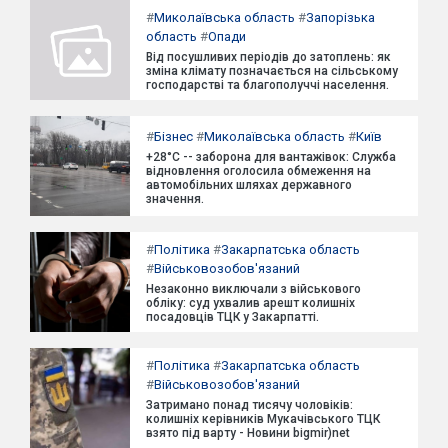
#
Миколаївська область
#
Запорізька
область
#
Опади
Від посушливих періодів до затоплень: як
зміна клімату позначається на сільському
господарстві та благополуччі населення.
#
Бізнес
#
Миколаївська область
#
Київ
+28°C -- заборона для вантажівок: Служба
відновлення оголосила обмеження на
автомобільних шляхах державного
значення.
#
Політика
#
Закарпатська область
#
Військовозобов'язаний
Незаконно виключали з військового
обліку: суд ухвалив арешт колишніх
посадовців ТЦК у Закарпатті.
#
Політика
#
Закарпатська область
#
Військовозобов'язаний
Затримано понад тисячу чоловіків:
колишніх керівників Мукачівського ТЦК
взято під варту - Новини bigmir)net