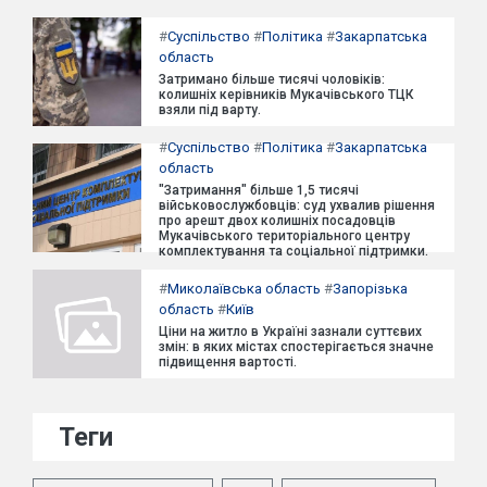
#
Суспільство
#
Політика
#
Закарпатська
область
Затримано більше тисячі чоловіків:
колишніх керівників Мукачівського ТЦК
взяли під варту.
#
Суспільство
#
Політика
#
Закарпатська
область
"Затримання" більше 1,5 тисячі
військовослужбовців: суд ухвалив рішення
про арешт двох колишніх посадовців
Мукачівського територіального центру
комплектування та соціальної підтримки.
#
Миколаївська область
#
Запорізька
область
#
Київ
Ціни на житло в Україні зазнали суттєвих
змін: в яких містах спостерігається значне
підвищення вартості.
Теги