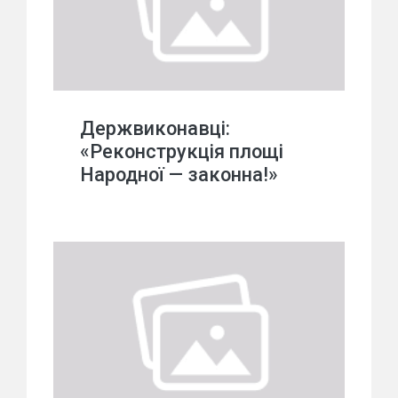
Держвиконавці:
«Реконструкція площі
Народної — законна!»