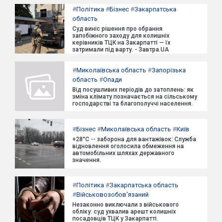
#
Політика
#
Бізнес
#
Закарпатська
область
Суд виніс рішення про обрання
запобіжного заходу для колишніх
керівників ТЦК на Закарпатті — їх
затримали під варту. - Завтра.UA
#
Миколаївська область
#
Запорізька
область
#
Опади
Від посушливих періодів до затоплень: як
зміна клімату позначається на сільському
господарстві та благополуччі населення.
#
Бізнес
#
Миколаївська область
#
Київ
+28°C -- заборона для вантажівок: Служба
відновлення оголосила обмеження на
автомобільних шляхах державного
значення.
#
Політика
#
Закарпатська область
#
Військовозобов'язаний
Незаконно виключали з військового
обліку: суд ухвалив арешт колишніх
посадовців ТЦК у Закарпатті.