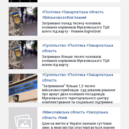
#
Політика
#
Закарпатська область
#
Військовозобов'язаний
Затримано понад тисячу чоловіків:
колишніх керівників Мукачівського ТЦК
взято під варту - Новини bigmir)net
#
Суспільство
#
Політика
#
Закарпатська
область
Затримано більше тисячі чоловіків:
колишніх керівників Мукачівського ТЦК
взяли під варту.
#
Суспільство
#
Політика
#
Закарпатська
область
"Затримання" більше 1,5 тисячі
військовослужбовців: суд ухвалив рішення
про арешт двох колишніх посадовців
Мукачівського територіального центру
комплектування та соціальної підтримки.
#
Миколаївська область
#
Запорізька
область
#
Київ
Ціни на житло в Україні зазнали суттєвих
змін: в яких містах спостерігається значне