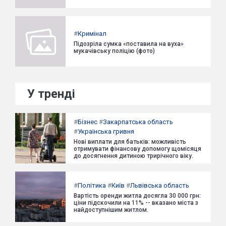
#
Кримінал
Підозріла сумка «поставила на вуха»
мукачівську поліцію (фото)
У тренді
#
Бізнес
#
Закарпатська область
#
Українська гривня
Нові виплати для батьків: можливість
отримувати фінансову допомогу щомісяця
до досягнення дитиною трирічного віку.
#
Політика
#
Київ
#
Львівська область
Вартість оренди житла досягла 30 000 грн:
ціни підскочили на 11% -- вказано міста з
найдоступнішим житлом.