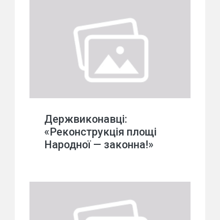
Держвиконавці:
«Реконструкція площі
Народної — законна!»