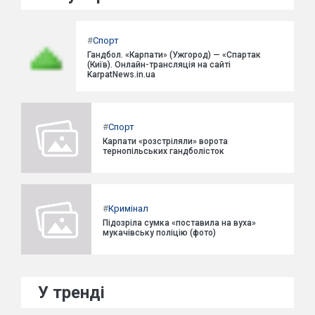
#
Спорт
Гандбол. «Карпати» (Ужгород) — «Спартак
(Київ). Онлайн-трансляція на сайті
KarpatNews.in.ua
#
Спорт
Карпати «розстріляли» ворота
тернопільських гандболісток
#
Кримінал
Підозріла сумка «поставила на вуха»
мукачівську поліцію (фото)
У тренді