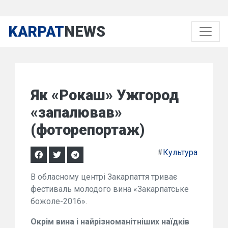
KARPAT
NEWS
Як «Рокаш» Ужгород
«запалював»
(фоторепортаж)
#
Культура
В обласному центрі Закарпаття триває
фестиваль молодого вина «Закарпатське
божоле-2016».
Окрім вина і найрізноманітніших наїдків