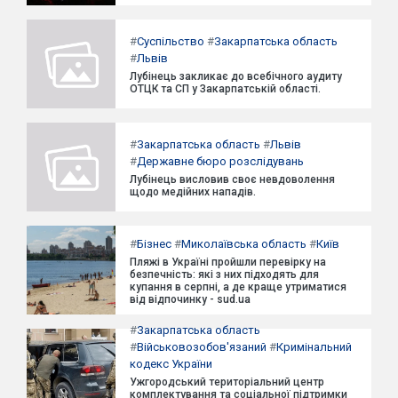
#
Суспільство
#
Закарпатська область
#
Львів
Лубінець закликає до всебічного аудиту
ОТЦК та СП у Закарпатській області.
#
Закарпатська область
#
Львів
#
Державне бюро розслідувань
Лубінець висловив своє невдоволення
щодо медійних нападів.
#
Бізнес
#
Миколаївська область
#
Київ
Пляжі в Україні пройшли перевірку на
безпечність: які з них підходять для
купання в серпні, а де краще утриматися
від відпочинку - sud.ua
#
Закарпатська область
#
Військовозобов'язаний
#
Кримінальний
кодекс України
Ужгородський територіальний центр
комплектування та соціальної підтримки