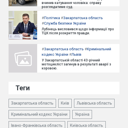
вчинив катування чоловіка: справу
розглядатиме суд.
#
Політика
#
Закарпатська область
#
Служба безпеки України
Лубінець висловився щодо інформації про
ТЦК після розкриття правди.
#
Закарпатська область
#
Кримінальний
кодекс України
#
Львів
У Закарпатській області 43-річний
мотоцикліст загинув в результаті аварії з
коровою.
Теги
Закарпатська область
Київ
Львівська область
Кримінальний кодекс України
Україна
Івано-Франківська область
Київська область