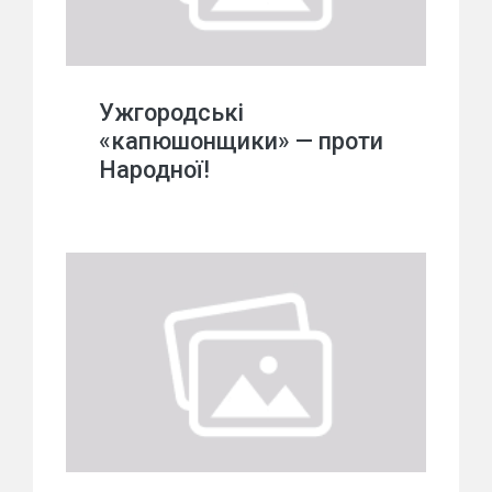
Ужгородські
«капюшонщики» — проти
Народної!