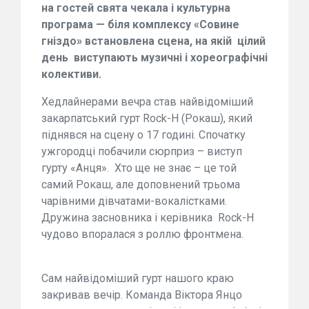
на гостей свята чекала і культурна
програма — біля комплексу «Совине
гніздо» встановлена сцена, на якій цілий
день виступають музичні і хореографічні
колективи.
Хедлайнерами вечра став найвідоміший
закарпатський гурт Rock-H (Рокаш), який
піднявся на сцену о 17 годині. Спочатку
ужгородці побачили сюрприз – виступ
гурту «Анця». Хто ще не знає – це той
самий Рокаш, але доповнений трьома
чарівними дівчатами-вокалістками.
Дружина засновника і керівника Rock-H
чудово впоралася з роллю фронтмена.
Сам найвідоміший гурт нашого краю
закривав вечір. Команда Віктора Янцо