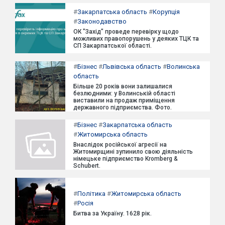
#
Закарпатська область
#
Корупція
#
Законодавство
ОК "Захід" проведе перевірку щодо
можливих правопорушень у деяких ТЦК та
СП Закарпатської області.
#
Бізнес
#
Львівська область
#
Волинська
область
Більше 20 років вони залишалися
безлюдними: у Волинській області
виставили на продаж приміщення
державного підприємства. Фото.
#
Бізнес
#
Закарпатська область
#
Житомирська область
Внаслідок російської агресії на
Житомирщині зупинило свою діяльність
німецьке підприємство Kromberg &
Schubert.
#
Політика
#
Житомирська область
#
Росія
Битва за Україну. 1628 рік.