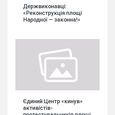
Держвиконавці:
«Реконструкція площі
Народної — законна!»
Єдиний Центр «кинув»
активістів-
протестувальників площі