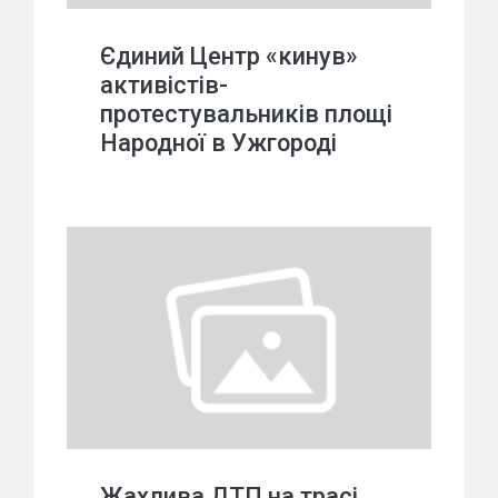
Єдиний Центр «кинув»
активістів-
протестувальників площі
Народної в Ужгороді
Жахлива ДТП на трасі