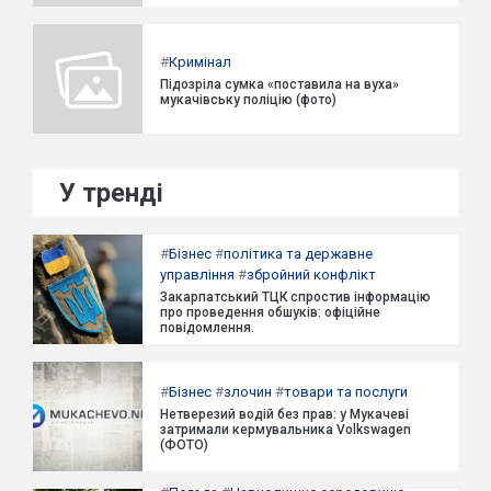
#
Кримінал
Підозріла сумка «поставила на вуха»
мукачівську поліцію (фото)
У тренді
#
Бізнес
#
політика та державне
управління
#
збройний конфлікт
Закарпатський ТЦК спростив інформацію
про проведення обшуків: офіційне
повідомлення.
#
Бізнес
#
злочин
#
товари та послуги
Нетверезий водій без прав: у Мукачеві
затримали кермувальника Volkswagen
(ФОТО)