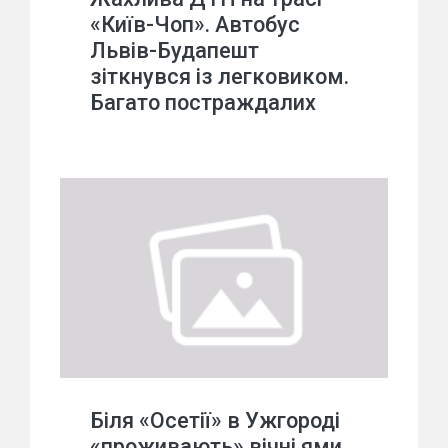
«Київ-Чоп». Автобус
Львів-Будапешт
зіткнувся із легковиком.
Багато постраждалих
Біля «Осетії» в Ужгороді
«проживають» вічні ями