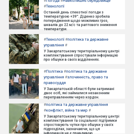
#
Погода
#
Навколишнє середовище
#
Технології
Останній день спекотної погоди з
температурою +39°: Діденко зробила
попередження щодо можливих гроз,
шквалів до 22 м/с та раптового зниження
температури.
#
Технології
#
політика та державне
управління
#
У Закарпатському територіальному центрі
комплектування спростували інформацію
про обшуки в своїх відділеннях.
#
Політика
#
політика та державне
управління
#
злочинність, право та
правосуддя
У Закарпатській області були затримані
двоє осіб, які займалися незаконним
переправленням через кордон.
#
політика та державне управління
#
конфлікт, війна та мир
#
У Закарпатському територіальному центрі
комплектування та соціальної підтримки
спростовують чутки про обшуки у своїх
підрозділах, зазначаючи, що ця
інформація не є правдивою.