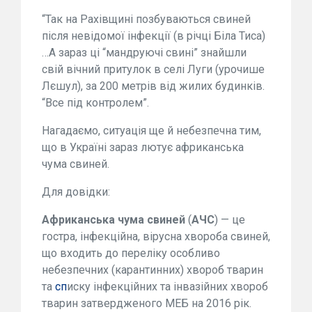
“Так на Рахівщині позбуваються свиней
після невідомої інфекції (в річці Біла Тиса)
…А зараз ці “мандруючі свині” знайшли
свій вічний притулок в селі Луги (урочише
Лєшул), за 200 метрів від жилих будинків.
“Все під контролем”.
Нагадаємо, ситуація ще й небезпечна тим,
що в Україні зараз лютує африканська
чума свиней.
Для довідки:
Африканська чума свиней
(
АЧС
) — це
гостра, інфекційна, вірусна хвороба свиней,
що входить до переліку особливо
небезпечних (карантинних) хвороб тварин
та
сп
иску інфекційних та інвазійних хвороб
тварин затвердженого МЕБ на 2016 рік.