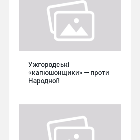
Ужгородські
«капюшонщики» — проти
Народної!