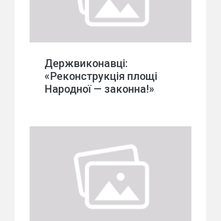
Держвиконавці:
«Реконструкція площі
Народної — законна!»