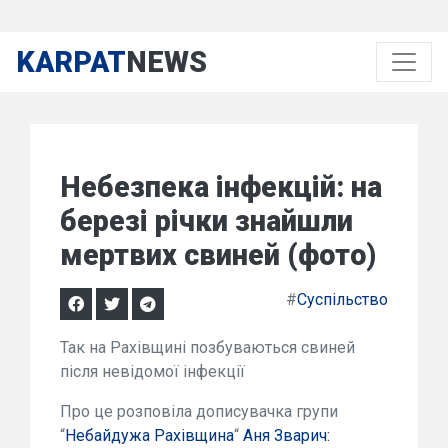
KARPAT
NEWS
Небезпека інфекцій: на
березі річки знайшли
мертвих свиней (фото)
#
Суспільство
Так на Рахівщині позбуваються свиней
після невідомої інфекції
П
ро це розповіла дописувачка групи
“
Небайдужа Рахівщина
“
Аня Зварич: