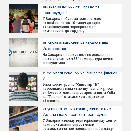
#
Бізнес
#
злочинність, право та
правосуддя
#
У Закарпатті було затримано двох
чоловіків, які за 10 тисяч доларів
організовували переправлення
призовників до кордону.
#
Погода
#
Навколишнє середовище
#
метеорологія
На Закарпатті очікується похолодання:
після спекотних +38° температура почне
знижуватися.
#
Технології
#
економіка, бізнес та фінанси
#
База користувачів "Київстар ТБ"
перевищила півмільйонну позначку, тоді
як Sweet.tv демонструє зростання, а Volia
та "Тріолан" стикаються з відтоком
абонентів.
#
Суспільство
#
конфлікт, війна та мир
#
злочинність, право та правосуддя
У Закарпатському територіальному центрі
комплектування спростували
повідомлення про проведення обшуків у