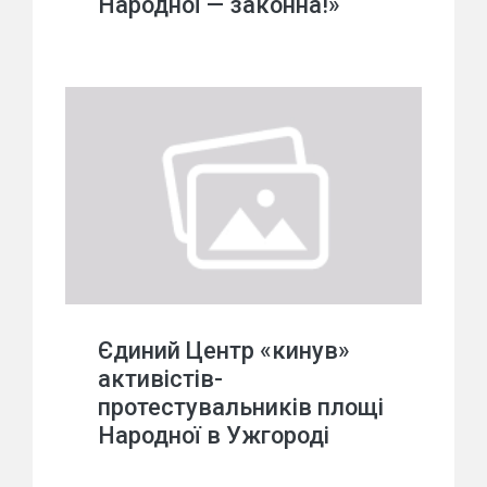
Народної — законна!»
Єдиний Центр «кинув»
активістів-
протестувальників площі
Народної в Ужгороді