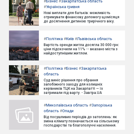
#
Бізнес
#
Закарпатська область
#
Українська гривня
Нові виплати для батьків: можливість
отримувати фінансову допомогу щомісяця
до досягнення дитиною трирічного віку.
#
Політика
#
Київ
#
Львівська область
Вартість оренди житла досягла 30 000 грн:
ціни підскочили на 11% -- вказано міста з
найдоступнішим житлом.
#
Політика
#
Бізнес
#
Закарпатська
область
Суд виніс рішення про обрання
запобіжного заходу для колишніх
керівників ТЦК на Закарпатті — їх
затримали під варту. - Завтра.UA
#
Миколаївська область
#
Запорізька
область
#
Опади
Від посушливих періодів до затоплень: як
зміна клімату позначається на сільському
господарстві та благополуччі населення.