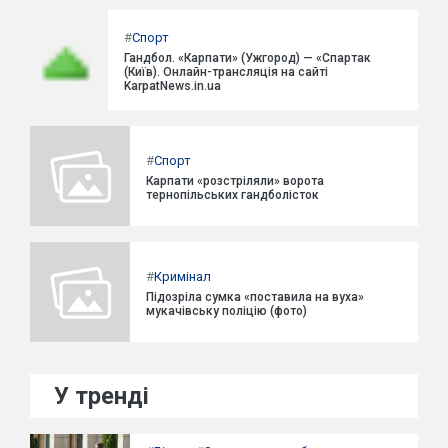
#
Спорт
Гандбол. «Карпати» (Ужгород) — «Спартак
(Київ). Онлайн-трансляція на сайті
KarpatNews.in.ua
#
Спорт
Карпати «розстріляли» ворота
тернопільських гандболісток
#
Кримінал
Підозріла сумка «поставила на вуха»
мукачівську поліцію (фото)
У тренді