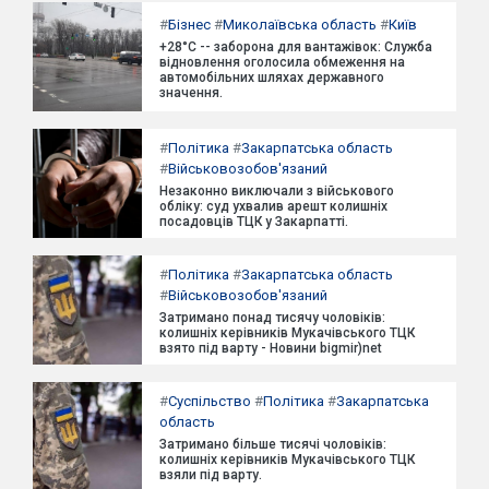
#
Бізнес
#
Миколаївська область
#
Київ
+28°C -- заборона для вантажівок: Служба
відновлення оголосила обмеження на
автомобільних шляхах державного
значення.
#
Політика
#
Закарпатська область
#
Військовозобов'язаний
Незаконно виключали з військового
обліку: суд ухвалив арешт колишніх
посадовців ТЦК у Закарпатті.
#
Політика
#
Закарпатська область
#
Військовозобов'язаний
Затримано понад тисячу чоловіків:
колишніх керівників Мукачівського ТЦК
взято під варту - Новини bigmir)net
#
Суспільство
#
Політика
#
Закарпатська
область
Затримано більше тисячі чоловіків:
колишніх керівників Мукачівського ТЦК
взяли під варту.