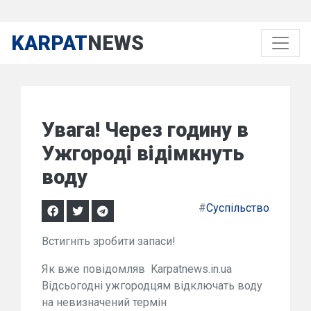
KARPAT
NEWS
Увага! Через годину в
Ужгороді відімкнуть
воду
#
Суспільство
Встигніть зробити запаси!
Як вже повідомляв Karpatnews.in.ua
Відсьогодні ужгородцям відключать воду
на невизначений термін