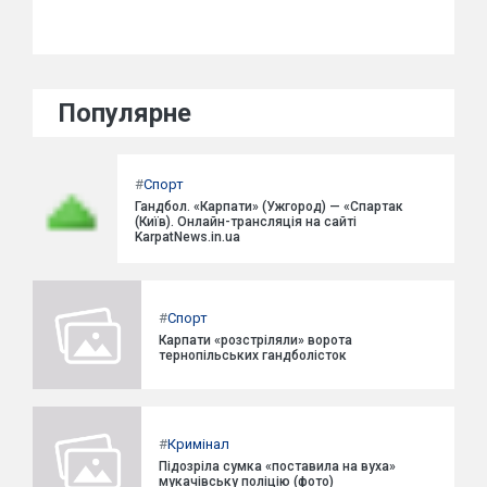
Популярне
#
Спорт
Гандбол. «Карпати» (Ужгород) — «Спартак
(Київ). Онлайн-трансляція на сайті
KarpatNews.in.ua
#
Спорт
Карпати «розстріляли» ворота
тернопільських гандболісток
#
Кримінал
Підозріла сумка «поставила на вуха»
мукачівську поліцію (фото)