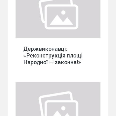
Держвиконавці:
«Реконструкція площі
Народної — законна!»