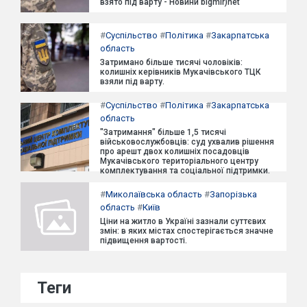
взято під варту - Новини bigmir)net
#
Суспільство
#
Політика
#
Закарпатська
область
Затримано більше тисячі чоловіків:
колишніх керівників Мукачівського ТЦК
взяли під варту.
#
Суспільство
#
Політика
#
Закарпатська
область
"Затримання" більше 1,5 тисячі
військовослужбовців: суд ухвалив рішення
про арешт двох колишніх посадовців
Мукачівського територіального центру
комплектування та соціальної підтримки.
#
Миколаївська область
#
Запорізька
область
#
Київ
Ціни на житло в Україні зазнали суттєвих
змін: в яких містах спостерігається значне
підвищення вартості.
Теги