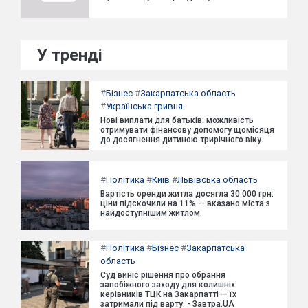
У тренді
#
Бізнес
#
Закарпатська область
#
Українська гривня
Нові виплати для батьків: можливість
отримувати фінансову допомогу щомісяця
до досягнення дитиною трирічного віку.
#
Політика
#
Київ
#
Львівська область
Вартість оренди житла досягла 30 000 грн:
ціни підскочили на 11% -- вказано міста з
найдоступнішим житлом.
#
Політика
#
Бізнес
#
Закарпатська
область
Суд виніс рішення про обрання
запобіжного заходу для колишніх
керівників ТЦК на Закарпатті — їх
затримали під варту. - Завтра.UA