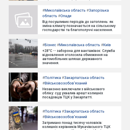
#
Миколаївська область
#
Запорізька
область
#
Опади
Від посушливих періодів до затоплень: як
зміна клімату позначається на сільському
господарстві та благополуччі населення.
#
Бізнес
#
Миколаївська область
#
Київ
+28°C -- заборона для вантажівок: Служба
відновлення оголосила обмеження на
автомобільних шляхах державного
значення.
#
Політика
#
Закарпатська область
#
Військовозобов'язаний
Незаконно виключали з військового
обліку: суд ухвалив арешт колишніх
посадовців ТЦК у Закарпатті.
#
Політика
#
Закарпатська область
#
Військовозобов'язаний
Затримано понад тисячу чоловіків:
колишніх керівників Мукачівського ТЦК