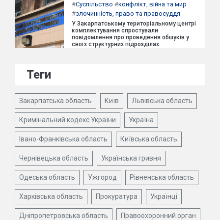
#
Суспільство
#
конфлікт, війна та мир
#
злочинність, право та правосуддя
У Закарпатському територіальному центрі
комплектування спростували
повідомлення про проведення обшуків у
своїх структурних підрозділах.
Теги
Закарпатська область
Київ
Львівська область
Кримінальний кодекс України
Україна
Івано-Франківська область
Київська область
Чернівецька область
Українська гривня
Одеська область
Ужгород
Рівненська область
Харківська область
Прокуратура
Українці
Дніпропетровська область
Правоохоронний орган