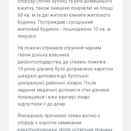
споруду (літню кухню) та речі домашнього
вжитку, також знищено покрівлю на площі
60 кв. м та дві житлові кімнати житлового
будинку. Постраждав і сусідський
житловий будинок - пошкоджено 10 кв. м
покрівлі.
На пожежі отримала отруєння чадним
газом донька власника
дворогосподарства, де сталась пожежа.
19-річну дівчину було доправлено каретою
швидкої допомоги до Хустської
центральної районної лікарні. Після
надання медичної допомоги стан дівчини
покращився і вже ввечері лікарі
відпустили її до дому.
Ймовірною причиною появи вогню у
споруді є коротке замикання
електропроводки, проте остаточну причину