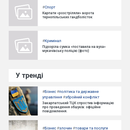
#
Спорт
Карпати «розстріляли» ворота
тернопільських гандболісток
#
Кримінал
Підозріла сумка «поставила на вуха»
мукачівську поліцію (фото)
У тренді
#
Бізнес
#
політика та державне
управління
#
збройний конфлікт
Закарпатський ТЦК спростив інформацію
про проведення обшуків: офіційне
повідомлення.
#
Бізнес
#
злочин
#
товари та послуги