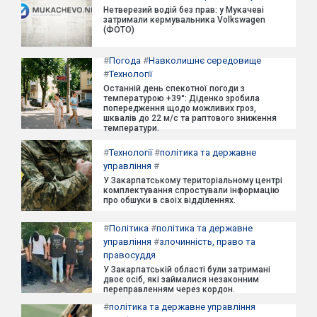
Нетверезий водій без прав: у Мукачеві
затримали кермувальника Volkswagen
(ФОТО)
#
Погода
#
Навколишнє середовище
#
Технології
Останній день спекотної погоди з
температурою +39°: Діденко зробила
попередження щодо можливих гроз,
шквалів до 22 м/с та раптового зниження
температури.
#
Технології
#
політика та державне
управління
#
У Закарпатському територіальному центрі
комплектування спростували інформацію
про обшуки в своїх відділеннях.
#
Політика
#
політика та державне
управління
#
злочинність, право та
правосуддя
У Закарпатській області були затримані
двоє осіб, які займалися незаконним
переправленням через кордон.
#
політика та державне управління