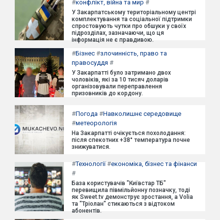
#
конфлікт, війна та мир
#
У Закарпатському територіальному центрі
комплектування та соціальної підтримки
спростовують чутки про обшуки у своїх
підрозділах, зазначаючи, що ця
інформація не є правдивою.
#
Бізнес
#
злочинність, право та
правосуддя
#
У Закарпатті було затримано двох
чоловіків, які за 10 тисяч доларів
організовували переправлення
призовників до кордону.
#
Погода
#
Навколишнє середовище
#
метеорологія
На Закарпатті очікується похолодання:
після спекотних +38° температура почне
знижуватися.
#
Технології
#
економіка, бізнес та фінанси
#
База користувачів "Київстар ТБ"
перевищила півмільйонну позначку, тоді
як Sweet.tv демонструє зростання, а Volia
та "Тріолан" стикаються з відтоком
абонентів.