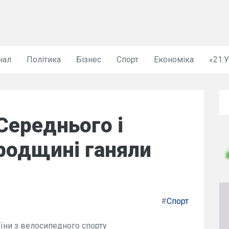
нал
Політика
Бізнес
Спорт
Економіка
«21:
 Середнього і
родщині ганяли
#
Спорт
аїни з велосипедного спорту