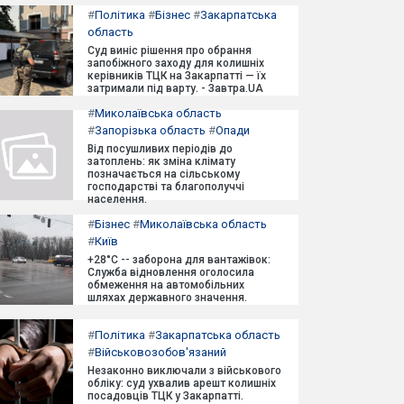
#
Політика
#
Бізнес
#
Закарпатська
область
Суд виніс рішення про обрання
запобіжного заходу для колишніх
керівників ТЦК на Закарпатті — їх
затримали під варту. - Завтра.UA
#
Миколаївська область
#
Запорізька область
#
Опади
Від посушливих періодів до
затоплень: як зміна клімату
позначається на сільському
господарстві та благополуччі
населення.
#
Бізнес
#
Миколаївська область
#
Київ
+28°C -- заборона для вантажівок:
Служба відновлення оголосила
обмеження на автомобільних
шляхах державного значення.
#
Політика
#
Закарпатська область
#
Військовозобов'язаний
Незаконно виключали з військового
обліку: суд ухвалив арешт колишніх
посадовців ТЦК у Закарпатті.