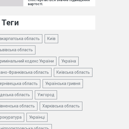
спостерігається значне підвищення
вартості.
Теги
акарпатська область
Київ
ьвівська область
римінальний кодекс України
Україна
вано-Франківська область
Київська область
ернівецька область
Українська гривня
деська область
Ужгород
івненська область
Харківська область
рокуратура
Українці
ніпропетровська область