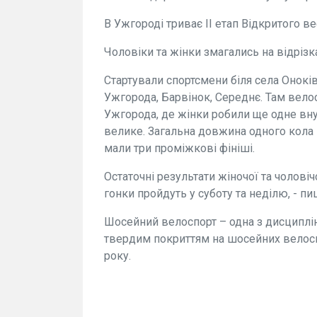
В Ужгороді триває ІІ етап Відкритого в
Чоловіки та жінки змагались на відрізка
Стартували спортсмени біля села Оноків
Ужгорода, Барвінок, Середнє. Там вело
Ужгорода, де жінки робили ще одне внут
велике. Загальна довжина одного кола 
мали три проміжкові фініші.
Остаточні результати жіночої та чоловіч
гонки пройдуть у суботу та неділю, - п
Шосейний велоспорт – одна з дисциплін 
твердим покриттям на шосейних велоси
року.