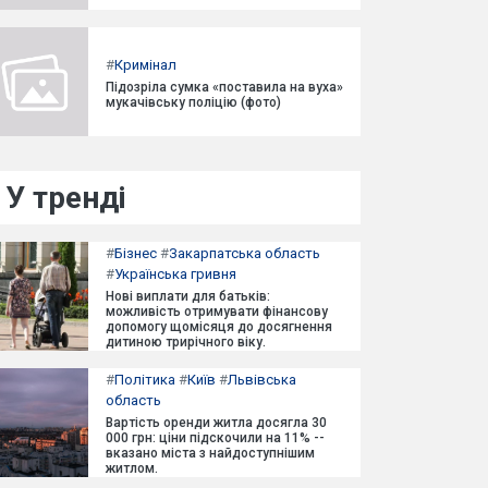
#
Кримінал
Підозріла сумка «поставила на вуха»
мукачівську поліцію (фото)
У тренді
#
Бізнес
#
Закарпатська область
#
Українська гривня
Нові виплати для батьків:
можливість отримувати фінансову
допомогу щомісяця до досягнення
дитиною трирічного віку.
#
Політика
#
Київ
#
Львівська
область
Вартість оренди житла досягла 30
000 грн: ціни підскочили на 11% --
вказано міста з найдоступнішим
житлом.