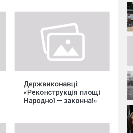
Держвиконавці:
«Реконструкція площі
Народної — законна!»