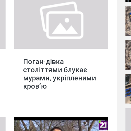
Поган-дівка
століттями блукає
мурами, укріпленими
кров’ю