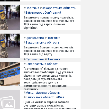
#
Політика
#
Закарпатська область
#
Військовозобов'язаний
Затримано понад тисячу чоловіків:
колишніх керівників Мукачівського
ТЦК взято під варту - Новини
bigmir)net
#
Суспільство
#
Політика
#
Закарпатська область
Затримано більше тисячі чоловіків:
колишніх керівників Мукачівського
ТЦК взяли під варту.
#
Суспільство
#
Політика
#
Закарпатська область
"Затримання" більше 1,5 тисячі
військовослужбовців: суд ухвалив
рішення про арешт двох колишніх
посадовців Мукачівського
територіального центру
комплектування та соціальної
підтримки.
#
Миколаївська область
#
Запорізька область
#
Київ
Ціни на житло в Україні зазнали
суттєвих змін: в яких містах