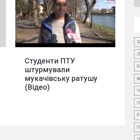
З
Л
Студенти ПТУ
К
штурмували
мукачівську ратушу
І
(Відео)
Ч
О
Р
П
Д