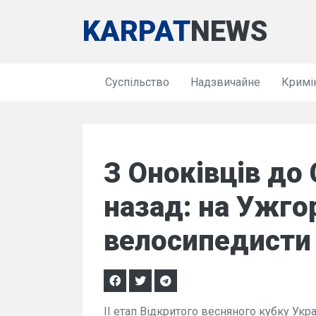
KARPAT
NEWS
Суспільство
Надзвичайне
Кримі
З Оноківців до
назад: на Ужго
велосипедисти
ІІ етап Відкритого весняного кубку Укр