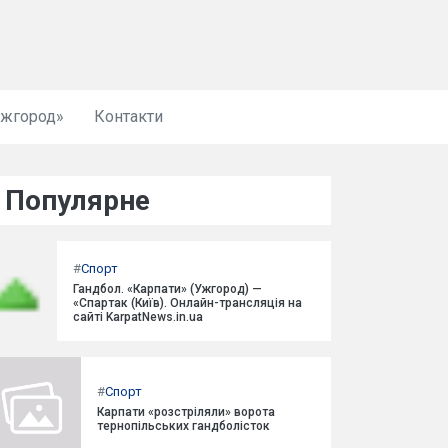
Ужгород»
Контакти
Популярне
#
Спорт
Гандбол. «Карпати» (Ужгород) —
«Спартак (Київ). Онлайн-трансляція на
сайті KarpatNews.in.ua
#
Спорт
Карпати «розстріляли» ворота
тернопільських гандболісток