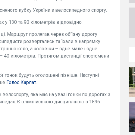
есняного кубку України з велосипедного спорту.
х у 130 та 90 кілометрів відповідно.
ці. Маршрут пролягав через об’їзну дорогу
сипедисти розвертались та їхали в напрямку
рішнє коло, а чоловіки – одне мале і одне
– 40 кілометрів. Протягом дистанції спортсмени
ої гонок будуть оголошені пізніше. Наступні
ише
Голос Карпат
.
велоспорту, яка має на увазі гонки по дорогах з
педах. Є олімпійською дисципліною з 1896