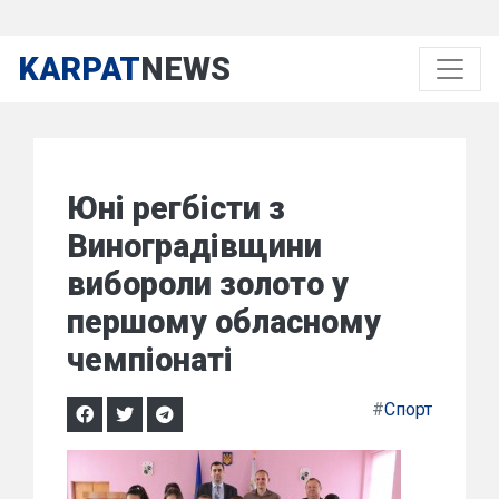
KARPAT
NEWS
Юні регбісти з
Виноградівщини
вибороли золото у
першому обласному
чемпіонаті
#
Спорт