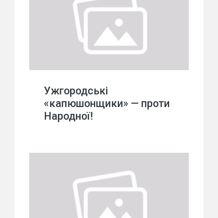
Ужгородські
«капюшонщики» — проти
Народної!