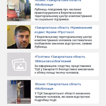
#
Бізнес
#
Закарпатська область
#
Мобілізація
Лубінець повідомив про численні
правопорушення в Берегівському
територіальному центрі комплектування
та соціальної підтримки.
#
Закарпатська область
#
Кримінальний
кодекс України
#
Протокол
У Берегівському територіальному центрі
комплектування чоловіків систематично
позбавляли законних відстрочок, заявив
Лубінець.
#
Політика
#
Закарпатська область
#
Військовозобов'язаний
За інформацією слідства, представники
ТЦК у Закарпатті безпідставно виключили
з обліку понад тисячу чоловіків.
#
Бізнес
#
Закарпатська область
#
Мобілізація
У ТЦК Закарпатської області незаконно
тримали чоловіків, які мали відстрочки:
подробиці події.