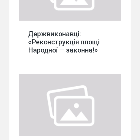
Держвиконавці:
«Реконструкція площі
Народної — законна!»