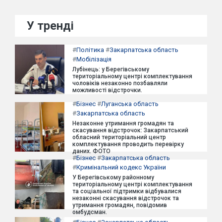
У тренді
#
Політика
#
Закарпатська область
#
Мобілізація
Лубінець: у Берегівському
територіальному центрі комплектування
чоловіків незаконно позбавляли
можливості відстрочки.
#
Бізнес
#
Луганська область
#
Закарпатська область
Незаконне утримання громадян та
скасування відстрочок: Закарпатський
обласний територіальний центр
комплектування проводить перевірку
даних. ФОТО
#
Бізнес
#
Закарпатська область
#
Кримінальний кодекс України
У Берегівському районному
територіальному центрі комплектування
та соціальної підтримки відбувалися
незаконні скасування відстрочок та
утримання громадян, повідомив
омбудсман.