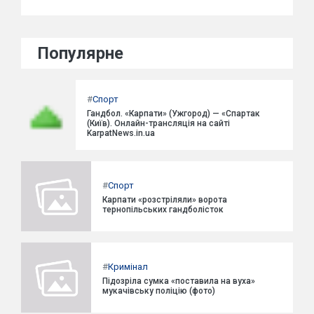
Популярне
#
Спорт
Гандбол. «Карпати» (Ужгород) — «Спартак
(Київ). Онлайн-трансляція на сайті
KarpatNews.in.ua
#
Спорт
Карпати «розстріляли» ворота
тернопільських гандболісток
#
Кримінал
Підозріла сумка «поставила на вуха»
мукачівську поліцію (фото)