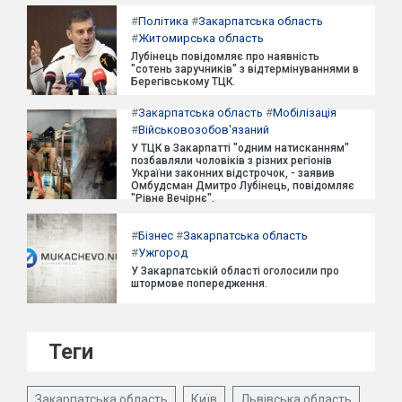
#
Політика
#
Закарпатська область
#
Житомирська область
Лубінець повідомляє про наявність
"сотень заручників" з відтермінуваннями в
Берегівському ТЦК.
#
Закарпатська область
#
Мобілізація
#
Військовозобов'язаний
У ТЦК в Закарпатті "одним натисканням"
позбавляли чоловіків з різних регіонів
України законних відстрочок, - заявив
Омбудсман Дмитро Лубінець, повідомляє
"Рівне Вечірнє".
#
Бізнес
#
Закарпатська область
#
Ужгород
У Закарпатській області оголосили про
штормове попередження.
Теги
Закарпатська область
Київ
Львівська область