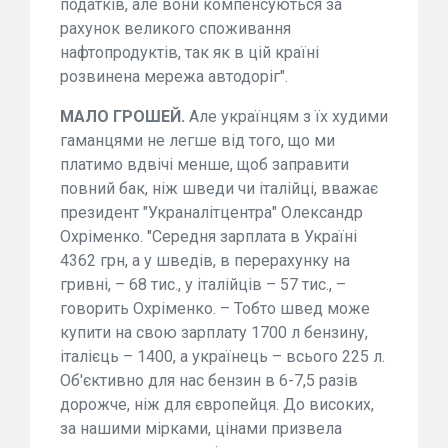
податків, але вони компенсуються за
рахунок великого споживання
нафтопродуктів, так як в цій країні
розвинена мережа автодоріг".
МАЛО ГРОШЕЙ.
Але українцям з їх худими
гаманцями не легше від того, що ми
платимо вдвічі менше, щоб заправити
повний бак, ніж шведи чи італійці, вважає
президент "Украналітцентра" Олександр
Охріменко. "Середня зарплата в Україні
4362 грн, а у шведів, в перерахунку на
гривні, – 68 тис., у італійців – 57 тис., –
говорить Охріменко. – Тобто швед може
купити на свою зарплату 1700 л бензину,
італієць – 1400, а українець – всього 225 л.
Об'єктивно для нас бензин в 6-7,5 разів
дорожче, ніж для європейця. До високих,
за нашими мірками, цінами призвела