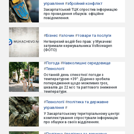
управління
#
збройний конфлікт
Закарпатський ТЦК спростив інформацію
про проведення обшуків: офіційне
повідомлення.
#
Бізнес
#
злочин
#
товари та послуги
Нетверезий водій без прав: у Мукачеві
затримали кермувальника Volkswagen
(ФОТО)
#
Погода
#
Навколишнє середовище
#
Технології
Останній день спекотної погоди з
температурою +39°: Діденко зробила
попередження щодо можливих гроз,
шквалів до 22 м/с та раптового зниження
температури.
#
Технології
#
політика та державне
управління
#
У Закарпатському територіальному центрі
комплектування спростували інформацію
про обшуки в своїх відділеннях.
#
Політика
#
політика та державне