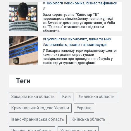
#
Технології
#
економіка, бізнес та фінанси
#
База користувачів "Київстар ТБ"
перевищила півмільйонну позначку, тоді
як Sweet.tv демонструє зростання, а Volia
та "Тріолан" стикаються з відтоком
абонентів.
#
Суспільство
#
конфлікт, війна та мир
#
злочинність, право та правосуддя
У Закарпатському територіальному центрі
комплектування спростували
повідомлення про проведення обшуків у
своїх структурних підрозділах.
Теги
Закарпатська область
Київ
Львівська область
Кримінальний кодекс України
Україна
Івано-Франківська область
Київська область
Чернівецька область
Українська гривня