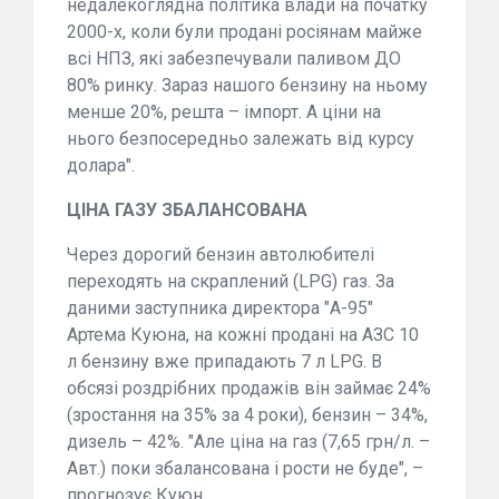
недалекоглядна політика влади на початку
2000-х, коли були продані росіянам майже
всі НПЗ, які забезпечували паливом ДО
80% ринку. Зараз нашого бензину на ньому
менше 20%, решта – імпорт. А ціни на
нього безпосередньо залежать від курсу
долара".
ЦІНА ГАЗУ ЗБАЛАНСОВАНА
Через дорогий бензин автолюбителі
переходять на скраплений (LPG) газ. За
даними заступника директора "А-95"
Артема Куюна, на кожні продані на АЗС 10
л бензину вже припадають 7 л LPG. В
обсязі роздрібних продажів він займає 24%
(зростання на 35% за 4 роки), бензин – 34%,
дизель – 42%. "Але ціна на газ (7,65 грн/л. –
Авт.) поки збалансована і рости не буде", –
прогнозує Куюн.