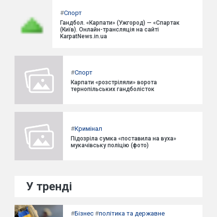
#
Спорт
Гандбол. «Карпати» (Ужгород) — «Спартак
(Київ). Онлайн-трансляція на сайті
KarpatNews.in.ua
#
Спорт
Карпати «розстріляли» ворота
тернопільських гандболісток
#
Кримінал
Підозріла сумка «поставила на вуха»
мукачівську поліцію (фото)
У тренді
#
Бізнес
#
політика та державне