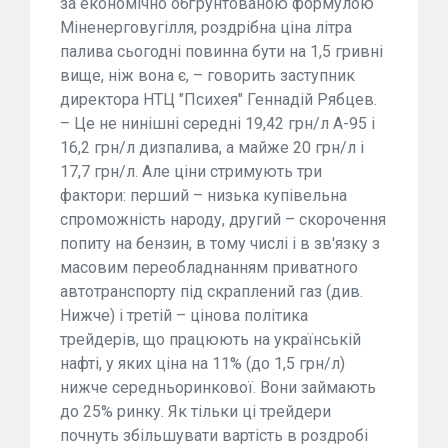
за економічно обґрунтованою формулою
Міненерговугілля, роздрібна ціна літра
палива сьогодні повинна бути на 1,5 гривні
вище, ніж вона є, – говорить заступник
директора НТЦ "Психея" Геннадій Рябцев.
– Це не нинішні середні 19,42 грн/л А-95 і
16,2 грн/л дизпалива, а майже 20 грн/л і
17,7 грн/л. Але ціни стримують три
фактори: перший – низька купівельна
спроможність народу, другий – скорочення
попиту на бензин, в тому числі і в зв'язку з
масовим переобладнанням приватного
автотранспорту під скраплений газ (див.
Нижче) і третій – цінова політика
трейдерів, що працюють на українській
нафті, у яких ціна на 11% (до 1,5 грн/л)
нижче середньоринкової. Вони займають
до 25% ринку. Як тільки ці трейдери
почнуть збільшувати вартість в роздробі