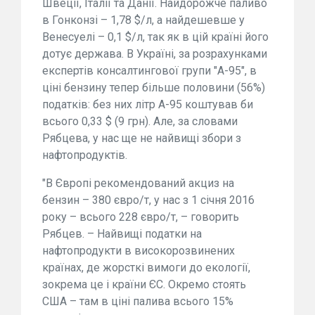
Швеції, Італії та Данії. Найдорожче паливо
в Гонконзі – 1,78 $/л, а найдешевше у
Венесуелі – 0,1 $/л, так як в цій країні його
дотує держава. В Україні, за розрахунками
експертів консалтингової групи "А-95", в
ціні бензину тепер більше половини (56%)
податків: без них літр А-95 коштував би
всього 0,33 $ (9 грн). Але, за словами
Рябцева, у нас ще не найвищі збори з
нафтопродуктів.
"В Європі рекомендований акциз на
бензин – 380 євро/т, у нас з 1 січня 2016
року – всього 228 євро/т, – говорить
Рябцев. – Найвищі податки на
нафтопродукти в високорозвинених
країнах, де жорсткі вимоги до екології,
зокрема це і країни ЄС. Окремо стоять
США – там в ціні палива всього 15%