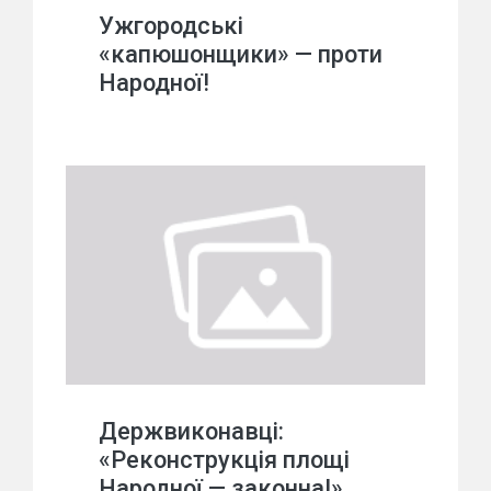
Ужгородські
«капюшонщики» — проти
Народної!
Держвиконавці:
«Реконструкція площі
Народної — законна!»