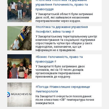
управління
#
злочинність, право та
правосуддя
У Закарпатській області були затримані
двоє осіб, які займалися незаконним
переправленням через кордон.
#
політика та державне управління
#
конфлікт, війна та мир
#
У Закарпатському територіальному центрі
комплектування та соціальної підтримки
спростовують чутки про обшуки у своїх
підрозділах, зазначаючи, що ця
інформація не є правдивою.
#
Бізнес
#
злочинність, право та
правосуддя
#
У Закарпатті було затримано двох
чоловіків, які за 10 тисяч доларів
організовували переправлення
призовників до кордону.
#
Погода
#
Навколишнє середовище
#
метеорологія
На Закарпатті очікується похолодання:
після спекотних +38° температура почне
знижуватися.