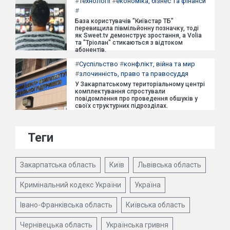
#
Технології
#
економіка, бізнес та фінанси
#
База користувачів "Київстар ТБ"
перевищила півмільйонну позначку, тоді
як Sweet.tv демонструє зростання, а Volia
та "Тріолан" стикаються з відтоком
абонентів.
#
Суспільство
#
конфлікт, війна та мир
#
злочинність, право та правосуддя
У Закарпатському територіальному центрі
комплектування спростували
повідомлення про проведення обшуків у
своїх структурних підрозділах.
Теги
Закарпатська область
Київ
Львівська область
Кримінальний кодекс України
Україна
Івано-Франківська область
Київська область
Чернівецька область
Українська гривня