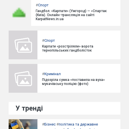
#
Спорт
Гандбол. «Карпати» (Ужгород) — «Спартак
(Київ). Онлайн-трансляція на сайті
KarpatNews.in.ua
#
Спорт
Карпати «розстріляли» ворота
тернопільських гандболісток
#
Кримінал
Підозріла сумка «поставила на вуха»
мукачівську поліцію (фото)
У тренді
#
Бізнес
#
політика та державне