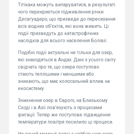
Тітікака можуть випаруватися, в результаті
чого перекриється підживлення річки
Десагуадеро, що призведе до пересихання
всіх водних об'єктів, які вона живить. Ці
події призведуть до катастрофічних
наслідків для всього населення Болівії.
Подібні події актуальні не тільки для озер,
які знаходяться в Андах. Дані з усього світу
свідчать про те, що озера поступово
стають теплішими і меншими або
зникають, що має колосальний вплив на
екосистему.
Зникнення озер в Європі, на Близькому
Сході і в Азії пов'язують з процесами
іригації. Тепер же поступове підвищення
температури повітря посилило ці процеси.
На даний момент деякі з найбільших озер