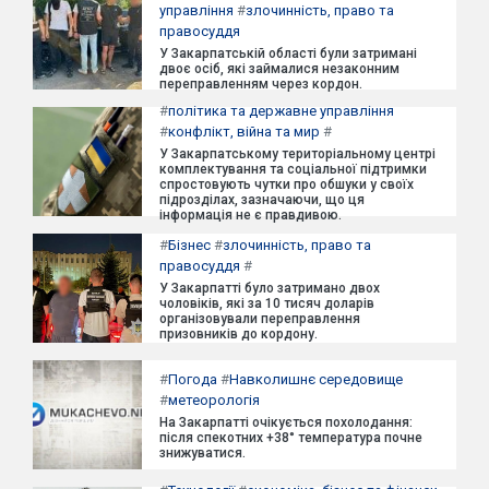
управління
#
злочинність, право та
правосуддя
У Закарпатській області були затримані
двоє осіб, які займалися незаконним
переправленням через кордон.
#
політика та державне управління
#
конфлікт, війна та мир
#
У Закарпатському територіальному центрі
комплектування та соціальної підтримки
спростовують чутки про обшуки у своїх
підрозділах, зазначаючи, що ця
інформація не є правдивою.
#
Бізнес
#
злочинність, право та
правосуддя
#
У Закарпатті було затримано двох
чоловіків, які за 10 тисяч доларів
організовували переправлення
призовників до кордону.
#
Погода
#
Навколишнє середовище
#
метеорологія
На Закарпатті очікується похолодання:
після спекотних +38° температура почне
знижуватися.