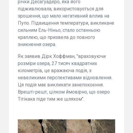
річки Десагуадеро, яка його
підживлювала, використовується для
зрошення, що мало негативний вплив на
Пупо. Підвищення температури, викликане
сильним Ель-Ніньо, стало останньою
краплею, що призвела до повного
зникнення озера.
Як заявив Дірк Хоффман, "враховуючи
розміри озера, 27 тисяч квадратних
кілометрів, це вражаюча подія, з
невеликими перспективами відновлення.
Ця подія має викликати занепокоєння.
Врешті-решт, цілком ймовірно, що озеро
Тітікака піде тим же шляхом".