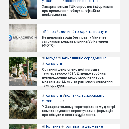
управління
#
збройний конфлікт
Закарпатський ТЦК спростив інформацію
про проведення обшуків: офіційне
повідомлення.
#
Бізнес
#
злочин
#
товари та послуги
Нетверезий водій без прав: у Мукачеві
затримали кермувальника Volkswagen
(ФОТО)
#
Погода
#
Навколишнє середовище
#
Технології
Останній день спекотної погоди з
температурою +39°: Діденко зробила
попередження щодо можливих гроз,
шквалів до 22 м/с та раптового зниження
температури.
#
Технології
#
політика та державне
управління
#
У Закарпатському територіальному центрі
комплектування спростували інформацію
про обшуки в своїх відділеннях.
#
Політика
#
політика та державне