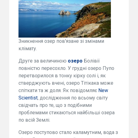
Зникнення озер пов'язане зі змінами
клімату.
Друге за величиною
озеро
Болівії
повністю пересохло. У грудні озеро Пупо
перетворилося в тонку кірку солі і, як
стверджують вчені, озеро Тітікака може
спіткати та ж доля. Як повідомляє
New
Scientist
, дослідження по всьому світу
свідчать про те, що з подібними
проблемами стикаються найбільші озера
по всій Землі.
Озеро поступово стало каламутним, вода з