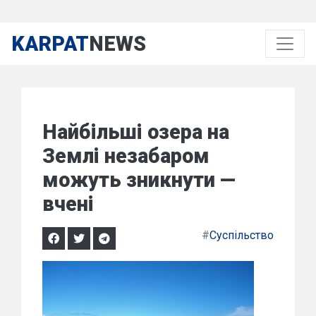
KARPAT
NEWS
Найбільші озера на
Землі незабаром
можуть зникнути —
вчені
#
Суспільство