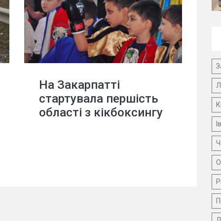
З
На Закарпатті
Л
стартувала першість
К
області з кікбоксингу
І
Ч
О
Р
П
Д