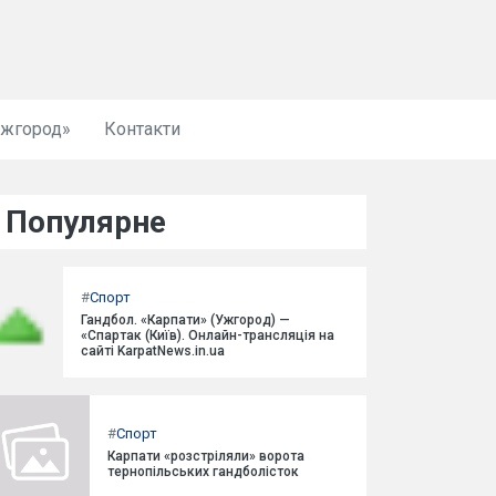
Ужгород»
Контакти
Популярне
#
Спорт
Гандбол. «Карпати» (Ужгород) —
«Спартак (Київ). Онлайн-трансляція на
сайті KarpatNews.in.ua
#
Спорт
Карпати «розстріляли» ворота
тернопільських гандболісток