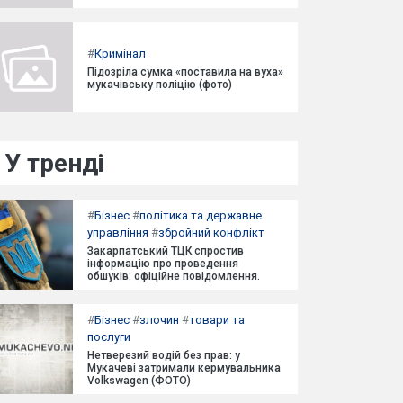
#
Кримінал
Підозріла сумка «поставила на вуха»
мукачівську поліцію (фото)
У тренді
#
Бізнес
#
політика та державне
управління
#
збройний конфлікт
Закарпатський ТЦК спростив
інформацію про проведення
обшуків: офіційне повідомлення.
#
Бізнес
#
злочин
#
товари та
послуги
Нетверезий водій без прав: у
Мукачеві затримали кермувальника
Volkswagen (ФОТО)