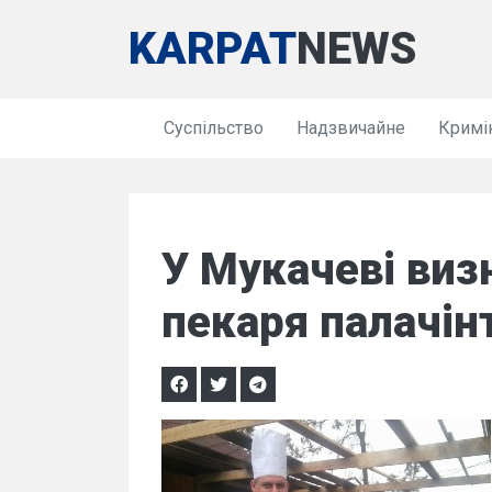
KARPAT
NEWS
Суспільство
Надзвичайне
Кримі
У Мукачеві ви
пекаря палачін