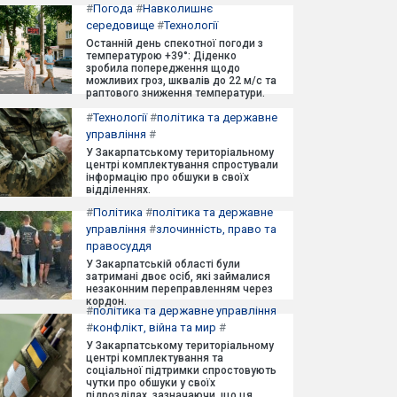
#
Погода
#
Навколишнє
середовище
#
Технології
Останній день спекотної погоди з
температурою +39°: Діденко
зробила попередження щодо
можливих гроз, шквалів до 22 м/с та
раптового зниження температури.
#
Технології
#
політика та державне
управління
#
У Закарпатському територіальному
центрі комплектування спростували
інформацію про обшуки в своїх
відділеннях.
#
Політика
#
політика та державне
управління
#
злочинність, право та
правосуддя
У Закарпатській області були
затримані двоє осіб, які займалися
незаконним переправленням через
кордон.
#
політика та державне управління
#
конфлікт, війна та мир
#
У Закарпатському територіальному
центрі комплектування та
соціальної підтримки спростовують
чутки про обшуки у своїх
підрозділах, зазначаючи, що ця