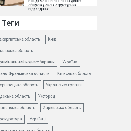
повідомлення про проведення
обшуків у своїх структурних
підрозділах.
Теги
акарпатська область
Київ
ьвівська область
римінальний кодекс України
Україна
вано-Франківська область
Київська область
ернівецька область
Українська гривня
деська область
Ужгород
івненська область
Харківська область
рокуратура
Українці
ніпропетровська область