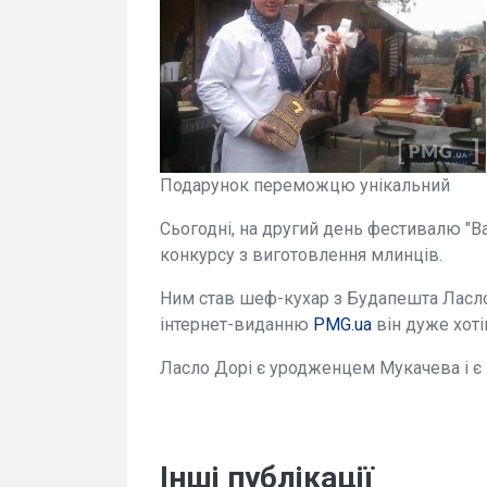
Подарунок переможцю унікальний
Сьогодні, на другий день фестивалю "
конкурсу з виготовлення млинців.
Ним став шеф-кухар з Будапешта Ласло 
інтернет-виданню
PMG.ua
він дуже хоті
Ласло Дорі є уродженцем Мукачева і 
Інші публікації