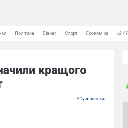
нал
Політика
Бізнес
Спорт
Економіка
«21:
значили кращого
т
#
Суспільство