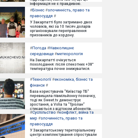
інформація не є правдивою.
#
Бізнес
#
злочинність, право та
правосуддя
#
У Закарпатті було затримано двох
чоловіків, які за 10 тисяч доларів
організовували переправлення
призовників до кордону.
#
Погода
#
Навколишнє
середовище
#
метеорологія
На Закарпатті очікується
похолодання: після спекотних +38°
температура почне знижуватися.
#
Технології
#
економіка, бізнес та
фінанси
#
База користувачів "Київстар ТБ"
перевищила півмільйонну позначку,
тоді як Sweet.tv демонструє
зростання, а Volia та "Тріолан"
стикаються з відтоком абонентів.
#
Суспільство
#
конфлікт, війна та
мир
#
злочинність, право та
правосуддя
У Закарпатському територіальному
центрі комплектування спростували