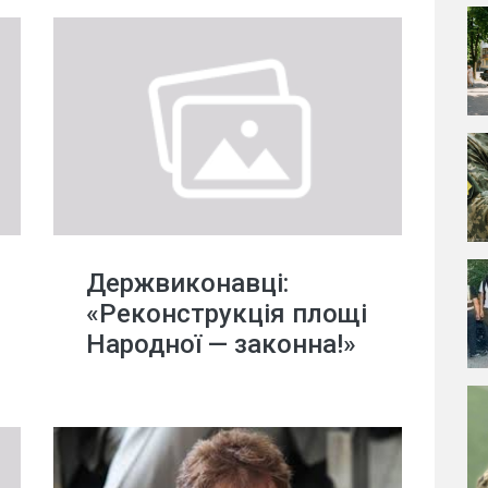
Держвиконавці:
«Реконструкція площі
Народної — законна!»