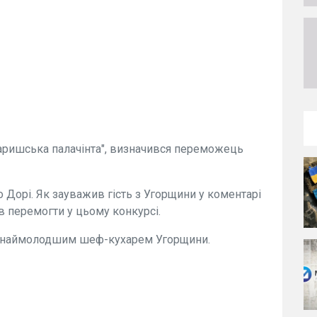
Варишська палачінта", визначився переможець
Дорі. Як зауважив гість з Угорщини у коментарі
в перемогти у цьому конкурсі.
є наймолодшим шеф-кухарем Угорщини.