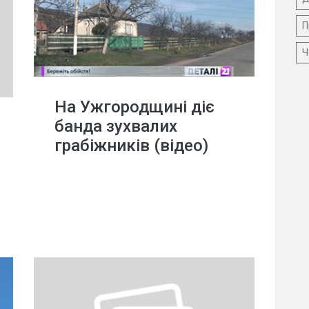
П
Ч
На Ужгородщині діє
банда зухвалих
грабіжників (відео)