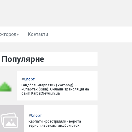
Ужгород»
Контакти
Популярне
#
Спорт
Гандбол. «Карпати» (Ужгород) —
«Спартак (Київ). Онлайн-трансляція на
сайті KarpatNews.in.ua
#
Спорт
Карпати «розстріляли» ворота
тернопільських гандболісток