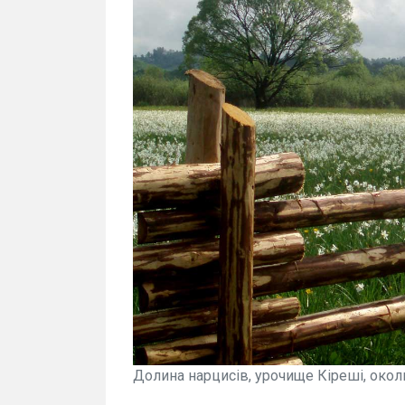
Долина нарцисів, урочище Кіреші, околи