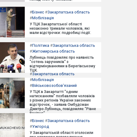
#
Бізнес
#
Закарпатська область
#
Мобілізація
У ТЦК Закарпатської області
незаконно тримали чоловіків, які
мали відстрочки: подробиці події.
#
Політика
#
Закарпатська область
#
Житомирська область
Лубінець повідомляє про наявність
"сотень заручників" з
відтермінуваннями в Берегівському
ТЦК.
#
Закарпатська область
#
Мобілізація
#
Військовозобов'язаний
У ТЦК в Закарпатті "одним
натисканням" позбавляли чоловіків
з різних регіонів України законних
відстрочок, - заявив Омбудсман
Дмитро Лубінець, повідомляє "Рівне
Вечірнє".
#
Бізнес
#
Закарпатська область
#
Ужгород
У Закарпатській області оголосили