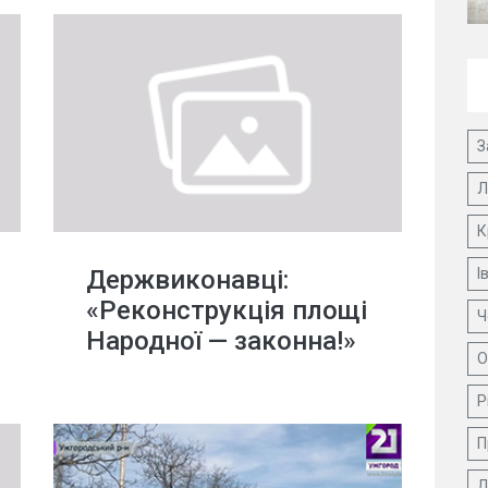
З
Л
К
Держвиконавці:
І
«Реконструкція площі
Ч
Народної — законна!»
О
Р
П
Д