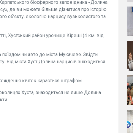
я Карпатського біосферного заповідника «Долина
су», де ви можете більше дізнатися про історію
го об’єкту, екологію нарцису вузьколистого та
тті
,
Хустський район урочище Кіреші (4 км. від
а поїздом чи авто до міста Мукачеве. Звідти
у. Від міста Хуст Долина нарцисів знаходиться
шкождення квіток карається штрафом.
околицях Хуста, знаходиться не лише Долина
єкти