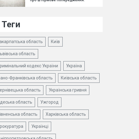
про штормове попередження.
Теги
акарпатська область
Київ
ьвівська область
римінальний кодекс України
Україна
вано-Франківська область
Київська область
ернівецька область
Українська гривня
деська область
Ужгород
івненська область
Харківська область
рокуратура
Українці
ніпропетровська область