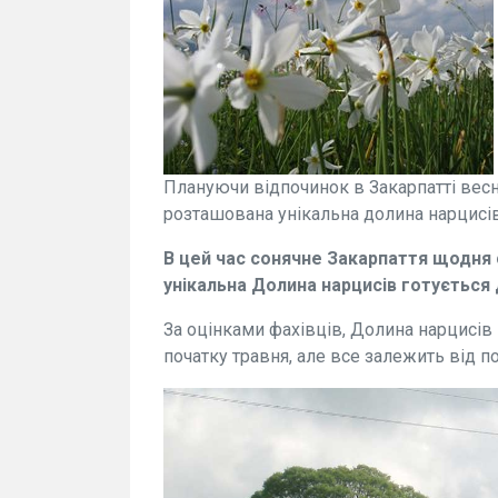
Плануючи відпочинок в Закарпатті весн
розташована унікальна долина нарцисів
В цей час сонячне Закарпаття щодня 
унікальна Долина нарцисів
готується 
За оцінками фахівців, Долина нарцисів 
початку травня, але все залежить від п