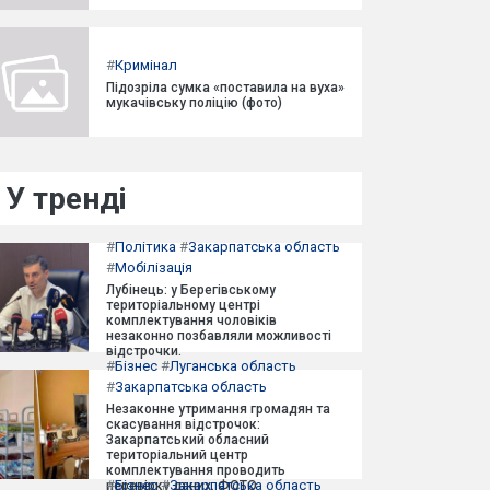
#
Кримінал
Підозріла сумка «поставила на вуха»
мукачівську поліцію (фото)
У тренді
#
Політика
#
Закарпатська область
#
Мобілізація
Лубінець: у Берегівському
територіальному центрі
комплектування чоловіків
незаконно позбавляли можливості
відстрочки.
#
Бізнес
#
Луганська область
#
Закарпатська область
Незаконне утримання громадян та
скасування відстрочок:
Закарпатський обласний
територіальний центр
комплектування проводить
#
Бізнес
#
Закарпатська область
перевірку даних. ФОТО