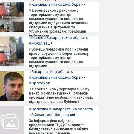
#
Кримінальний кодекс України
У Берегівському районному
територіальному центрі
комплектування та соціальної
підтримки відбувалися незаконні
скасування відстрочок та
утримання громадян, повідомив
омбудсман.
#
Бізнес
#
Закарпатська область
#
Мобілізація
Лубінець повідомив про численні
правопорушення в Берегівському
територіальному центрі
комплектування та соціальної
підтримки.
#
Закарпатська область
#
Кримінальний кодекс України
#
Протокол
У Берегівському територіальному
центрі комплектування чоловіків
систематично позбавляли законних
відстрочок, заявив Лубінець.
#
Політика
#
Закарпатська область
#
Військовозобов'язаний
За інформацією слідства,
представники ТЦК у Закарпатті
безпідставно виключили з обліку
понад тисячу чоловіків.