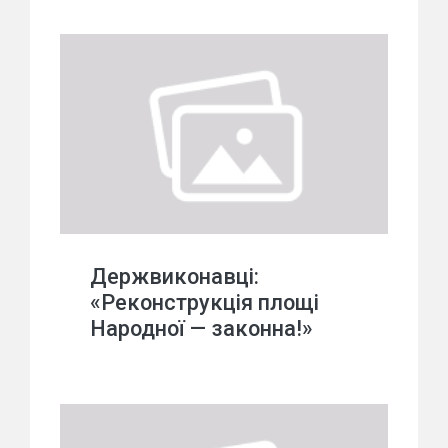
Держвиконавці:
«Реконструкція площі
Народної — законна!»