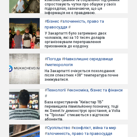
спростовують чутки про обшуки у своїх
підрозділах, зазначаючи, що ця
інформація не є правдивою.
#
Бізнес
#
злочинність, право та
правосуддя
#
У Закарпатті було затримано двох
чоловіків, які за 10 тисяч доларів
організовували переправлення
призовників до кордону.
#
Погода
#
Навколишнє середовище
#
метеорологія
На Закарпатті очікується похолодання:
після спекотних +38° температура почне
знижуватися.
#
Технології
#
економіка, бізнес та фінанси
#
База користувачів "Київстар ТБ"
перевищила півмільйонну позначку, тоді
як Sweet.tv демонструє зростання, а Volia
та "Тріолан" стикаються з відтоком
абонентів.
#
Суспільство
#
конфлікт, війна та мир
#
злочинність, право та правосуддя