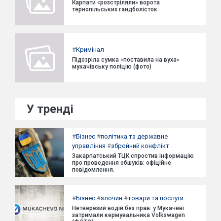
Карпати «розстріляли» ворота
тернопільських гандболісток
#
Кримінал
Підозріла сумка «поставила на вуха»
мукачівську поліцію (фото)
У тренді
#
Бізнес
#
політика та державне
управління
#
збройний конфлікт
Закарпатський ТЦК спростив інформацію
про проведення обшуків: офіційне
повідомлення.
#
Бізнес
#
злочин
#
товари та послуги
Нетверезий водій без прав: у Мукачеві
затримали кермувальника Volkswagen