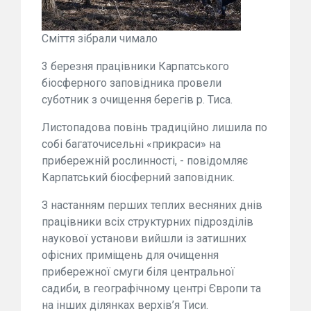
Сміття зібрали чимало
3 березня працівники Карпатського
біосферного заповідника провели
суботник з очищення берегів р. Тиса.
Листопадова повінь традиційно лишила по
собі багаточисельні «прикраси» на
прибережній рослинності, - повідомляє
Карпатський біосферний заповідник.
З настанням перших теплих весняних днів
працівники всіх структурних підрозділів
наукової установи вийшли із затишних
офісних приміщень для очищення
прибережної смуги біля центральної
садиби, в географічному центрі Європи та
на інших ділянках верхів’я Тиси.