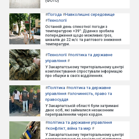
(ФОТО)
#
Погода
#
Навколишнє середовище
#
Технології
Останній день спекотної погоди з
температурою +39°: Діденко зробила
попередження щодо можливих гроз,
шквалів до 22 м/с та раптового зниження
температури.
#
Технології
#
політика та державне
управління
#
У Закарпатському територіальному центрі
комплектування спростували інформацію
про обшуки в своїх відділеннях.
#
Політика
#
політика та державне
управління
#
злочинність, право та
правосуддя
У Закарпатській області були затримані
двоє осіб, які займалися незаконним
переправленням через кордон.
#
політика та державне управління
#
конфлікт, війна та мир
#
У Закарпатському територіальному центрі
комплектування та соціальної підтримки