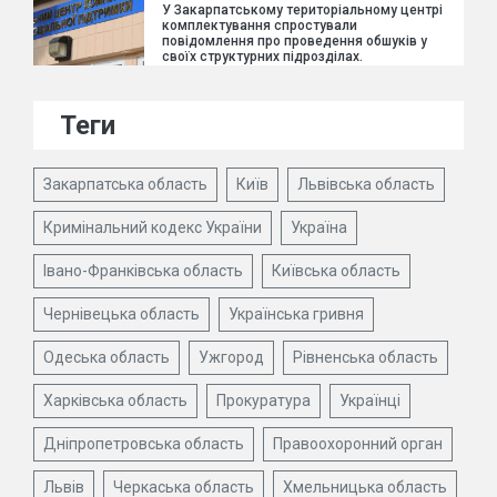
У Закарпатському територіальному центрі
комплектування спростували
повідомлення про проведення обшуків у
своїх структурних підрозділах.
Теги
Закарпатська область
Київ
Львівська область
Кримінальний кодекс України
Україна
Івано-Франківська область
Київська область
Чернівецька область
Українська гривня
Одеська область
Ужгород
Рівненська область
Харківська область
Прокуратура
Українці
Дніпропетровська область
Правоохоронний орган
Львів
Черкаська область
Хмельницька область