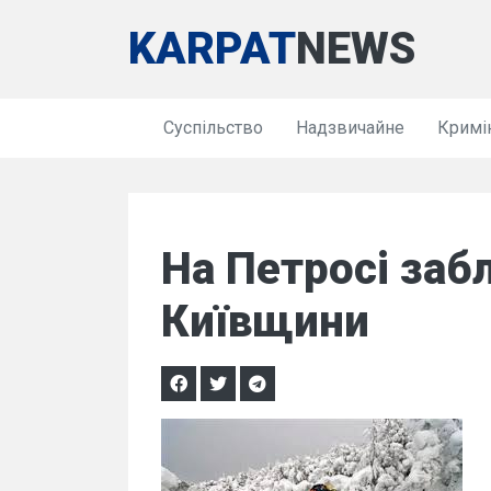
KARPAT
NEWS
Суспільство
Надзвичайне
Кримі
На Петросі заб
Київщини