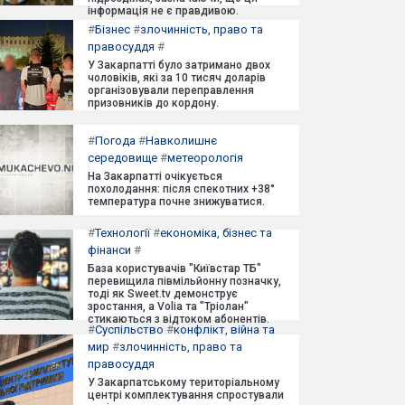
інформація не є правдивою.
#
Бізнес
#
злочинність, право та
правосуддя
#
У Закарпатті було затримано двох
чоловіків, які за 10 тисяч доларів
організовували переправлення
призовників до кордону.
#
Погода
#
Навколишнє
середовище
#
метеорологія
На Закарпатті очікується
похолодання: після спекотних +38°
температура почне знижуватися.
#
Технології
#
економіка, бізнес та
фінанси
#
База користувачів "Київстар ТБ"
перевищила півмільйонну позначку,
тоді як Sweet.tv демонструє
зростання, а Volia та "Тріолан"
стикаються з відтоком абонентів.
#
Суспільство
#
конфлікт, війна та
мир
#
злочинність, право та
правосуддя
У Закарпатському територіальному
центрі комплектування спростували