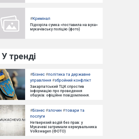
#
Кримінал
Підозріла сумка «поставила на вуха»
мукачівську поліцію (фото)
У тренді
#
Бізнес
#
політика та державне
управління
#
збройний конфлікт
Закарпатський ТЦК спростив
інформацію про проведення
обшуків: офіційне повідомлення.
#
Бізнес
#
злочин
#
товари та
послуги
Нетверезий водій без прав: у
Мукачеві затримали кермувальника
Volkswagen (ФОТО)