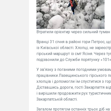
Втратили орієнтир через сильний туман
Вранці 31 січня в районі гори Петрос, щ
із Київської області. Хлопці, не зареє
гірський маршрут із смт Ясіня. Через ту
подзвонили до Служби порятунку «101»
У зв’язку з поганими погодними умовам
працівники Лазещинського гірського 
хлопців і допомогли їм спуститися з го
Діставшись дороги, гості Закарпаття в
і вирішили продовжити рух туристични
Закарпатській області.
Загалом протягом останніх трьох діб на 