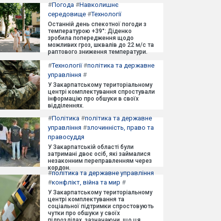
#
Погода
#
Навколишнє
середовище
#
Технології
Останній день спекотної погоди з
температурою +39°: Діденко
зробила попередження щодо
можливих гроз, шквалів до 22 м/с та
раптового зниження температури.
#
Технології
#
політика та державне
управління
#
У Закарпатському територіальному
центрі комплектування спростували
інформацію про обшуки в своїх
відділеннях.
#
Політика
#
політика та державне
управління
#
злочинність, право та
правосуддя
У Закарпатській області були
затримані двоє осіб, які займалися
незаконним переправленням через
кордон.
#
політика та державне управління
#
конфлікт, війна та мир
#
У Закарпатському територіальному
центрі комплектування та
соціальної підтримки спростовують
чутки про обшуки у своїх
підрозділах, зазначаючи, що ця