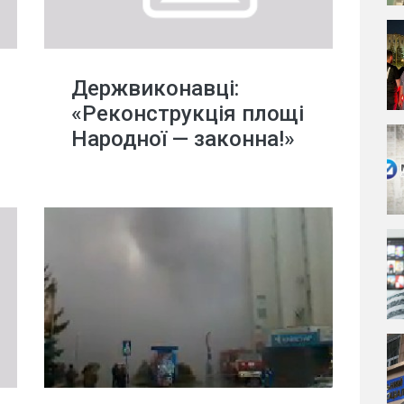
Держвиконавці:
«Реконструкція площі
Народної — законна!»