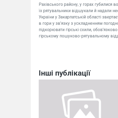
Рахівського району, у горах губилися во
їх рятувальники відшукали й надали н
України у Закарпатській області зверт
в гори у зв’язку з ускладненням погод
підкорювати гірські схили, обов’язков
гірському пошуково-рятувальному відд
Інші публікації