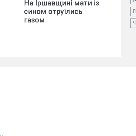
На Іршавщині мати із
сином отруїлись
П
газом
Ч