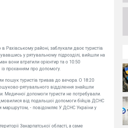
о в Рахівському районі, заблукали двоє туристів
струвавшись у рятувальному підрозділі, вийшли на
ман вони втратили орієнтир та о 10:50
 із проханням про допомогу.
и пошук туристів тривав до вечора. О 18:20
пошуково-рятувального відділення знайшли
ри. Медичної допомоги туристи не потребували.
ідмовилися від подальшої допомоги бійців ДСНС
м маршрутом, - повідомляє У ДСНС України у
території Закарпатської області, а саме