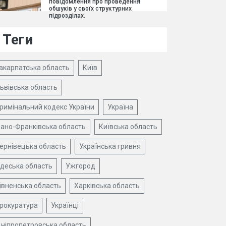
повідомлення про проведення
обшуків у своїх структурних
підрозділах.
Теги
акарпатська область
Київ
ьвівська область
римінальний кодекс України
Україна
вано-Франківська область
Київська область
ернівецька область
Українська гривня
деська область
Ужгород
івненська область
Харківська область
рокуратура
Українці
ніпропетровська область