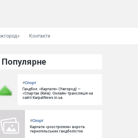
Ужгород»
Контакти
Популярне
#
Спорт
Гандбол. «Карпати» (Ужгород) —
«Спартак (Київ). Онлайн-трансляція на
сайті KarpatNews.in.ua
#
Спорт
Карпати «розстріляли» ворота
тернопільських гандболісток