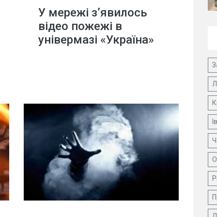
У мережі з’явилось
відео пожежі в
універмазі «Україна»
З
Л
К
І
Ч
О
Р
П
Д