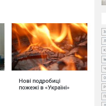
З
Л
К
І
Ч
О
Нові подробиці
пожежі в «Україні»
Р
П
Д