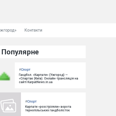
Ужгород»
Контакти
Популярне
#
Спорт
Гандбол. «Карпати» (Ужгород) —
«Спартак (Київ). Онлайн-трансляція на
сайті KarpatNews.in.ua
#
Спорт
Карпати «розстріляли» ворота
тернопільських гандболісток