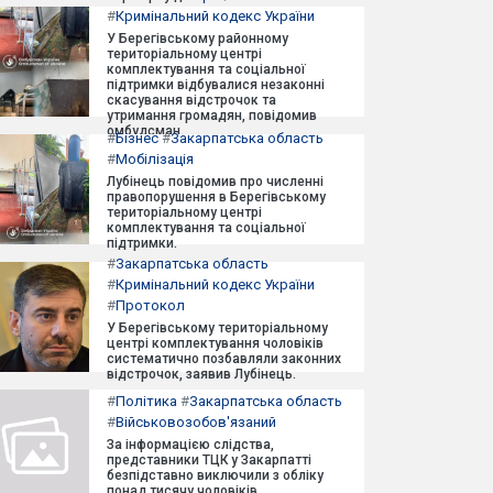
#
Кримінальний кодекс України
У Берегівському районному
територіальному центрі
комплектування та соціальної
підтримки відбувалися незаконні
скасування відстрочок та
утримання громадян, повідомив
омбудсман.
#
Бізнес
#
Закарпатська область
#
Мобілізація
Лубінець повідомив про численні
правопорушення в Берегівському
територіальному центрі
комплектування та соціальної
підтримки.
#
Закарпатська область
#
Кримінальний кодекс України
#
Протокол
У Берегівському територіальному
центрі комплектування чоловіків
систематично позбавляли законних
відстрочок, заявив Лубінець.
#
Політика
#
Закарпатська область
#
Військовозобов'язаний
За інформацією слідства,
представники ТЦК у Закарпатті
безпідставно виключили з обліку
понад тисячу чоловіків.