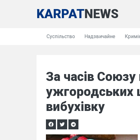
KARPAT
NEWS
Суспільство
Надзвичайне
Кримі
За часів Союзу 
ужгородських 
вибухівку