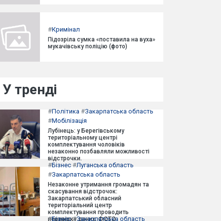
#
Кримінал
Підозріла сумка «поставила на вуха»
мукачівську поліцію (фото)
У тренді
#
Політика
#
Закарпатська область
#
Мобілізація
Лубінець: у Берегівському
територіальному центрі
комплектування чоловіків
незаконно позбавляли можливості
відстрочки.
#
Бізнес
#
Луганська область
#
Закарпатська область
Незаконне утримання громадян та
скасування відстрочок:
Закарпатський обласний
територіальний центр
комплектування проводить
#
Бізнес
#
Закарпатська область
перевірку даних. ФОТО