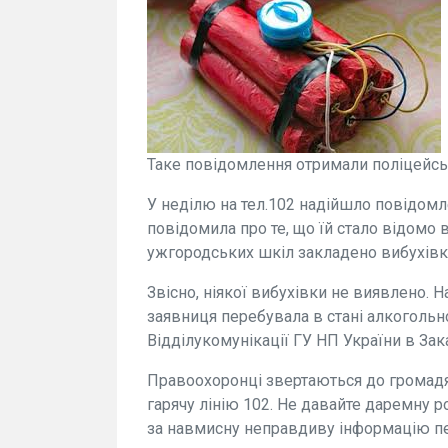
Таке повідомлення отримали поліцейськ
У неділю на тел.102 надійшло повідомл
повідомила про те, що їй стало відомо в
ужгородських шкіл закладено вибухівк
Звісно, ніякої вибухівки не виявлено. 
заявниця перебувала в стані алкогольно
Відділукомунікації ГУ НП України в Зака
Правоохоронці звертаються до громадя
гарячу лінію 102. Не давайте даремну р
за навмисну неправдиву інформацію пе