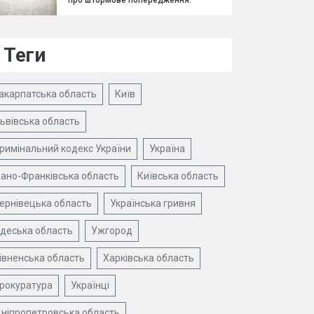
про штормове попередження.
Теги
акарпатська область
Київ
ьвівська область
римінальний кодекс України
Україна
вано-Франківська область
Київська область
ернівецька область
Українська гривня
деська область
Ужгород
івненська область
Харківська область
рокуратура
Українці
ніпропетровська область