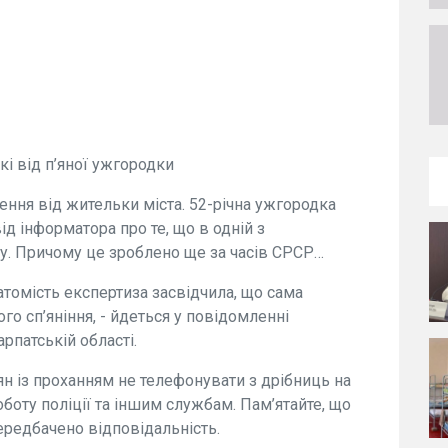
і від п’яної ужгородки
ення від жительки міста. 52-річна ужгородка
ід інформатора про те, що в одній з
у. Причому це зроблено ще за часів СРСР…
Натомість експертиза засвідчила, що сама
го сп’яніння, - йдеться у повідомленні
рпатській області.
н із проханням не телефонувати з дрібниць на
оботу поліції та іншим службам. Пам’ятайте, що
редбачено відповідальність.