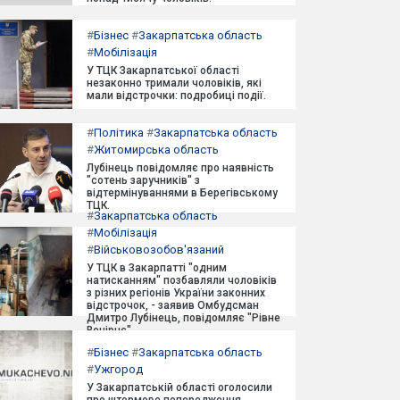
#
Бізнес
#
Закарпатська область
#
Мобілізація
У ТЦК Закарпатської області
незаконно тримали чоловіків, які
мали відстрочки: подробиці події.
#
Політика
#
Закарпатська область
#
Житомирська область
Лубінець повідомляє про наявність
"сотень заручників" з
відтермінуваннями в Берегівському
ТЦК.
#
Закарпатська область
#
Мобілізація
#
Військовозобов'язаний
У ТЦК в Закарпатті "одним
натисканням" позбавляли чоловіків
з різних регіонів України законних
відстрочок, - заявив Омбудсман
Дмитро Лубінець, повідомляє "Рівне
Вечірнє".
#
Бізнес
#
Закарпатська область
#
Ужгород
У Закарпатській області оголосили