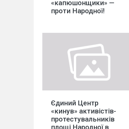
«капюшонщики» —
проти Народної!
Єдиний Центр
«кинув» активістів-
протестувальників
площі Народної в