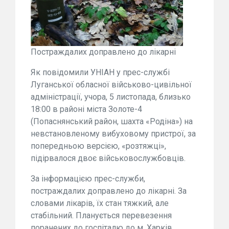
Постраждалих доправлено до лікарні
Як повідомили УНІАН у прес-службі
Луганської обласної військово-цивільної
адміністрації, учора, 5 листопада, близько
18:00 в районі міста Золоте-4
(Попаснянський район, шахта «Родіна») на
невстановленому вибуховому пристрої, за
попередньою версією, «розтяжці»,
підірвалося двоє військовослужбовців.
За інформацією прес-служби,
постраждалих доправлено до лікарні. За
словами лікарів, їх стан тяжкий, але
стабільний. Планується перевезення
поранених до госпіталю до м. Харків.