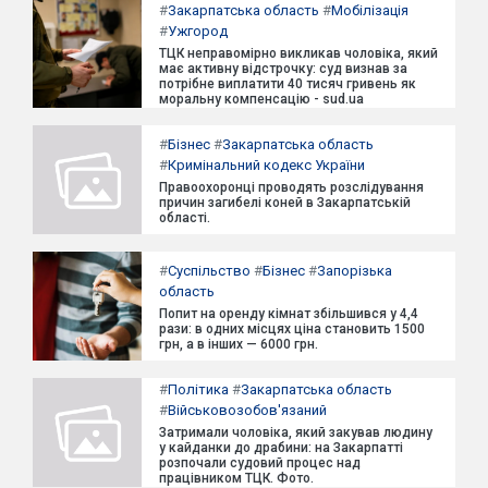
#
Закарпатська область
#
Мобілізація
#
Ужгород
ТЦК неправомірно викликав чоловіка, який
має активну відстрочку: суд визнав за
потрібне виплатити 40 тисяч гривень як
моральну компенсацію - sud.ua
#
Бізнес
#
Закарпатська область
#
Кримінальний кодекс України
Правоохоронці проводять розслідування
причин загибелі коней в Закарпатській
області.
#
Суспільство
#
Бізнес
#
Запорізька
область
Попит на оренду кімнат збільшився у 4,4
рази: в одних місцях ціна становить 1500
грн, а в інших — 6000 грн.
#
Політика
#
Закарпатська область
#
Військовозобов'язаний
Затримали чоловіка, який закував людину
у кайданки до драбини: на Закарпатті
розпочали судовий процес над
працівником ТЦК. Фото.