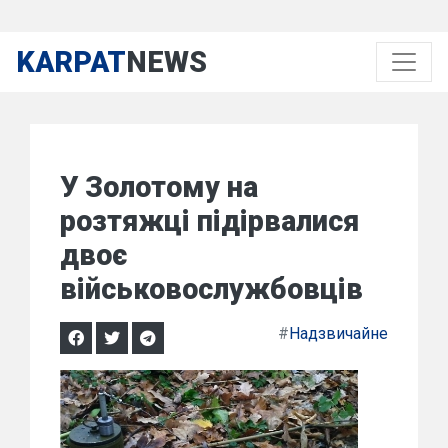
KARPAT
NEWS
У Золотому на
розтяжці підірвалися
двоє
військовослужбовців
#
Надзвичайне