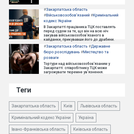
#
Закарпатська область
#
Військовозобов'язаний
#
Кримінальний
кодекс України
В Закарпатті працівника ТЦК поставлять
перед судом за те, що він на всю ніч
закував військовозобов'язаного в
кайданки, прикувавши його до драбини.
#
Закарпатська область
#
Державне
бюро розслідувань
#
Мистецтво та
розваги
Тортури над військовозобов'язаним у
Закарпатті: співробітнику ТЦК може
загрожувати тюремне ув'язнення.
Теги
Закарпатська область
Київ
Львівська область
Кримінальний кодекс України
Україна
Івано-Франківська область
Київська область