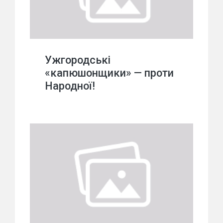
Ужгородські
«капюшонщики» — проти
Народної!