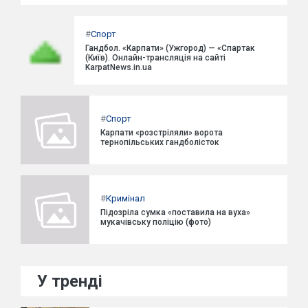
#
Спорт
Гандбол. «Карпати» (Ужгород) — «Спартак
(Київ). Онлайн-трансляція на сайті
KarpatNews.in.ua
#
Спорт
Карпати «розстріляли» ворота
тернопільських гандболісток
#
Кримінал
Підозріла сумка «поставила на вуха»
мукачівську поліцію (фото)
У тренді