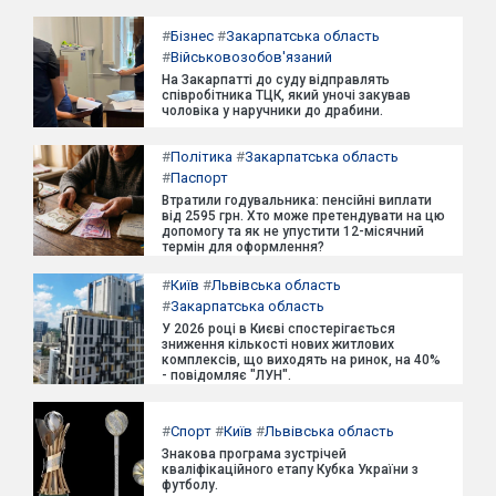
#
Бізнес
#
Закарпатська область
#
Військовозобов'язаний
На Закарпатті до суду відправлять
співробітника ТЦК, який уночі закував
чоловіка у наручники до драбини.
#
Політика
#
Закарпатська область
#
Паспорт
Втратили годувальника: пенсійні виплати
від 2595 грн. Хто може претендувати на цю
допомогу та як не упустити 12-місячний
термін для оформлення?
#
Київ
#
Львівська область
#
Закарпатська область
У 2026 році в Києві спостерігається
зниження кількості нових житлових
комплексів, що виходять на ринок, на 40%
- повідомляє "ЛУН".
#
Спорт
#
Київ
#
Львівська область
Знакова програма зустрічей
кваліфікаційного етапу Кубка України з
футболу.