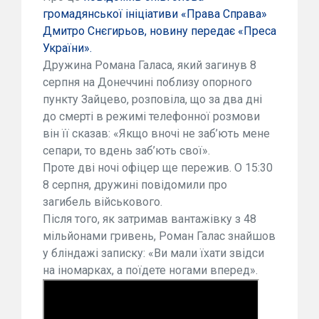
громадянської ініціативи «Права Справа»
Дмитро Снєгирьов, новину передає «Преса
України».
Дружина Романа Галаса, який загинув 8
серпня на Донеччині поблизу опорного
пункту Зайцево, розповіла, що за два дні
до смерті в режимі телефонної розмови
він її сказав: «Якщо вночі не заб’ють мене
сепари, то вдень заб’ють свої».
Проте дві ночі офіцер ще пережив. О 15:30
8 серпня, дружині повідомили про
загибель військового.
Після того, як затримав вантажівку з 48
мільйонами гривень, Роман Галас знайшов
у бліндажі записку: «Ви мали їхати звідси
на іномарках, а поїдете ногами вперед».