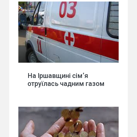
На Іршавщині сім’я
отруїлась чадним газом