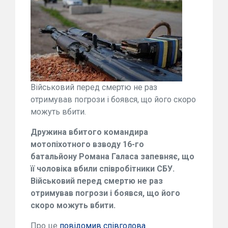
Військовий перед смертю не раз
отримував погрози і боявся, що його скоро
можуть вбити.
Дружина вбитого командира
мотопіхотного взводу 16-го
батальйону Романа Галаса запевняє, що
її чоловіка вбили співробітники СБУ.
Військовий перед смертю не раз
отримував погрози і боявся, що його
скоро можуть вбити.
Про це
повідомив співголова