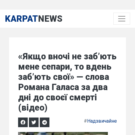
KARPAT
NEWS
«Якщо вночі не заб’ють
мене сепари, то вдень
заб’ють свої» — слова
Романа Галаса за два
дні до своєї смерті
(відео)
#
Надзвичайне