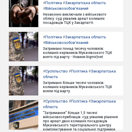
#
Політика
#
Закарпатська область
#
Військовозобов'язаний
Незаконно виключали з військового
обліку: суд ухвалив арешт колишніх
посадовців ТЦК у Закарпатті.
#
Політика
#
Закарпатська область
#
Військовозобов'язаний
Затримано понад тисячу чоловіків:
колишніх керівників Мукачівського ТЦК
взято під варту - Новини bigmir)net
#
Суспільство
#
Політика
#
Закарпатська
область
Затримано більше тисячі чоловіків:
колишніх керівників Мукачівського ТЦК
взяли під варту.
#
Суспільство
#
Політика
#
Закарпатська
область
"Затримання" більше 1,5 тисячі
військовослужбовців: суд ухвалив рішення
про арешт двох колишніх посадовців
Мукачівського територіального центру
комплектування та соціальної підтримки.