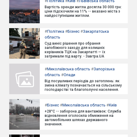
#
Політика
#
Київ
#
Львівська область
Вартість оренди житла досягла 30 000 грн:
ціни підскочили на 11% -- вказано міста з
найдоступнішим житлом.
#
Політика
#
Бізнес
#
Закарпатська
область
Суд виніс рішення про обрання
запобіжного заходу для колишніх
керівників ТЦК на Закарпатті — їх
затримали під варту. - Завтра.UA
#
Миколаївська область
#
Запорізька
область
#
Опади
Від посушливих періодів до затоплень: як
зміна клімату позначається на сільському
господарстві та благополуччі населення.
#
Бізнес
#
Миколаївська область
#
Київ
+28°C -- заборона для вантажівок: Служба
відновлення оголосила обмеження на
автомобільних шляхах державного
значення.