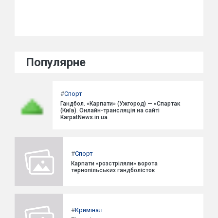
Популярне
#
Спорт
Гандбол. «Карпати» (Ужгород) — «Спартак
(Київ). Онлайн-трансляція на сайті
KarpatNews.in.ua
#
Спорт
Карпати «розстріляли» ворота
тернопільських гандболісток
#
Кримінал