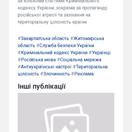
за кількома статтями Кримінального
кодексу України, зокрема за пропаганду
російської агресії та зазіхання на
територіальну цілісність країни.
#
Закарпатська область
#
Житомирська
область
#
Служба безпеки України
#
Кримінальний кодекс України
#
Українці
#
Російська мова
#
Соціальна мережа
#
Антиукраїнські настрої
#
Територіальна
цілісність
#
Злочинність
#
Реклама
Інші публікації