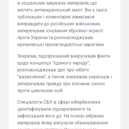
в соціальних мережах матеріали, що
містять антиукраїнський зміст. Він у своїх
публікаціях і коментарях намагався
виправдати дії російських військових,
заперечував існування збройної агресії
проти України та розповсюджував
кремлівські пропагандистські наративи.
Зокрема, підозрюваний викручував факти
щодо концепції "єдиного народу",
розповсюджував ідеї про нібито
"визволення", а також зневажав українців і
заперечував правду про злочини, скоєні
проти цивільних осіб.
Спеціалісти СБУ в сфері кібербезпеки
ідентифікували підозрюваного та
зафіксували його дії. На основі зібраних
матеріалів йому висунули обвинувачення