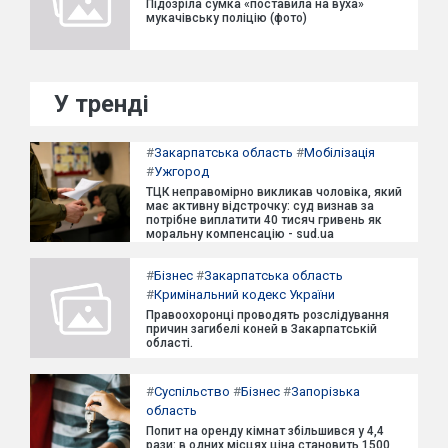
Підозріла сумка «поставила на вуха»
мукачівську поліцію (фото)
У тренді
#
Закарпатська область
#
Мобілізація
#
Ужгород
ТЦК неправомірно викликав чоловіка, який
має активну відстрочку: суд визнав за
потрібне виплатити 40 тисяч гривень як
моральну компенсацію - sud.ua
#
Бізнес
#
Закарпатська область
#
Кримінальний кодекс України
Правоохоронці проводять розслідування
причин загибелі коней в Закарпатській
області.
#
Суспільство
#
Бізнес
#
Запорізька
область
Попит на оренду кімнат збільшився у 4,4
рази: в одних місцях ціна становить 1500