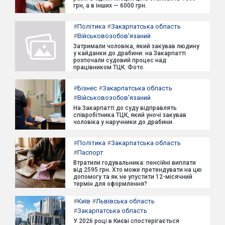
грн, а в інших — 6000 грн.
#
Політика
#
Закарпатська область
#
Військовозобов'язаний
Затримали чоловіка, який закував людину
у кайданки до драбини: на Закарпатті
розпочали судовий процес над
працівником ТЦК. Фото.
#
Бізнес
#
Закарпатська область
#
Військовозобов'язаний
На Закарпатті до суду відправлять
співробітника ТЦК, який уночі закував
чоловіка у наручники до драбини.
#
Політика
#
Закарпатська область
#
Паспорт
Втратили годувальника: пенсійні виплати
від 2595 грн. Хто може претендувати на цю
допомогу та як не упустити 12-місячний
термін для оформлення?
#
Київ
#
Львівська область
#
Закарпатська область
У 2026 році в Києві спостерігається