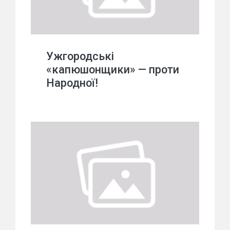
Ужгородські
«капюшонщики» — проти
Народної!