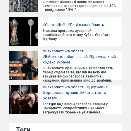
зниження кількості нових житлових
комплексів, що виходять на ринок, на 40%
- повідомляє "ЛУН".
#
Спорт
#
Київ
#
Львівська область
Знакова програма зустрічей
кваліфікаційного етапу Кубка України з
футболу.
#
Закарпатська область
#
Військовозобов'язаний
#
Кримінальний
кодекс України
В Закарпатті працівника ТЦК поставлять
перед судом за те, що він на всю ніч
закував військовозобов'язаного в
кайданки, прикувавши його до драбини.
#
Закарпатська область
#
Державне
бюро розслідувань
#
Мистецтво та
розваги
Тортури над військовозобов'язаним у
Закарпатті: співробітнику ТЦК може
загрожувати тюремне ув'язнення.
Теги