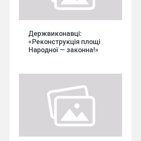
Держвиконавці:
«Реконструкція площі
Народної — законна!»