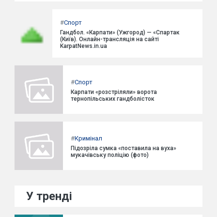
#
Спорт
Гандбол. «Карпати» (Ужгород) — «Спартак
(Київ). Онлайн-трансляція на сайті
KarpatNews.in.ua
#
Спорт
Карпати «розстріляли» ворота
тернопільських гандболісток
#
Кримінал
Підозріла сумка «поставила на вуха»
мукачівську поліцію (фото)
У тренді