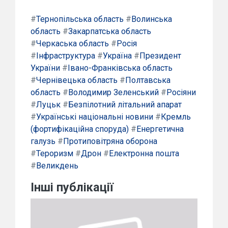
#
Тернопільська область
#
Волинська
область
#
Закарпатська область
#
Черкаська область
#
Росія
#
Інфраструктура
#
Україна
#
Президент
України
#
Івано-Франківська область
#
Чернівецька область
#
Полтавська
область
#
Володимир Зеленський
#
Росіяни
#
Луцьк
#
Безпілотний літальний апарат
#
Українські національні новини
#
Кремль
(фортифікаційна споруда)
#
Енергетична
галузь
#
Протиповітряна оборона
#
Тероризм
#
Дрон
#
Електронна пошта
#
Великдень
Інші публікації