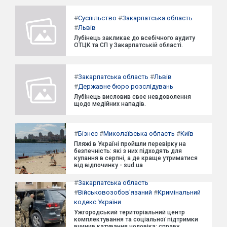
#
Суспільство
#
Закарпатська область
#
Львів
Лубінець закликає до всебічного аудиту
ОТЦК та СП у Закарпатській області.
#
Закарпатська область
#
Львів
#
Державне бюро розслідувань
Лубінець висловив своє невдоволення
щодо медійних нападів.
#
Бізнес
#
Миколаївська область
#
Київ
Пляжі в Україні пройшли перевірку на
безпечність: які з них підходять для
купання в серпні, а де краще утриматися
від відпочинку - sud.ua
#
Закарпатська область
#
Військовозобов'язаний
#
Кримінальний
кодекс України
Ужгородський територіальний центр
комплектування та соціальної підтримки
вчинив катування чоловіка: справу