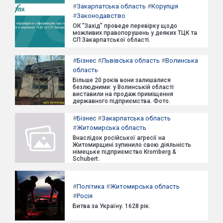
#
Закарпатська область
#
Корупція
#
Законодавство
ОК "Захід" проведе перевірку щодо
можливих правопорушень у деяких ТЦК та
СП Закарпатської області.
#
Бізнес
#
Львівська область
#
Волинська
область
Більше 20 років вони залишалися
безлюдними: у Волинській області
виставили на продаж приміщення
державного підприємства. Фото.
#
Бізнес
#
Закарпатська область
#
Житомирська область
Внаслідок російської агресії на
Житомирщині зупинило свою діяльність
німецьке підприємство Kromberg &
Schubert.
#
Політика
#
Житомирська область
#
Росія
Битва за Україну. 1628 рік.