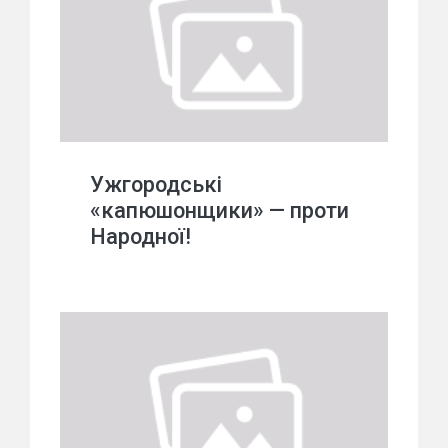
Ужгородські
«капюшонщики» — проти
Народної!