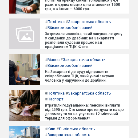
Попит на оренду кімнат збільшився у 4,4
рази: в одних місцях ціна становить 1500
грн, а в інших — 6000 грн.
#
Політика
#
Закарпатська область
#
Військовозобов'язаний
Затримали чоловіка, який закував людину
у кайданки до драбини: на Закарпатті
розпочали судовий процес над
працівником ТЦК. Фото.
#
Бізнес
#
Закарпатська область
#
Військовозобов'язаний
На Закарпатті до суду відправлять
співробітника ТЦК, який уночі закував
чоловіка у наручники до драбини.
#
Політика
#
Закарпатська область
#
Паспорт
Втратили годувальника: пенсійні виплати
від 2595 грн. Хто може претендувати на цю
допомогу та як не упустити 12-місячний
термін для оформлення?
#
Київ
#
Львівська область
#
Закарпатська область