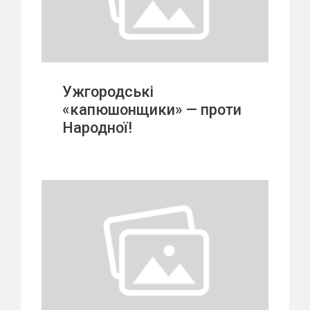
Ужгородські
«капюшонщики» — проти
Народної!