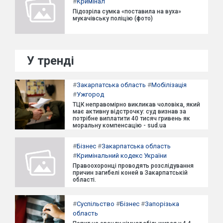
#
Кримінал
Підозріла сумка «поставила на вуха»
мукачівську поліцію (фото)
У тренді
#
Закарпатська область
#
Мобілізація
#
Ужгород
ТЦК неправомірно викликав чоловіка, який
має активну відстрочку: суд визнав за
потрібне виплатити 40 тисяч гривень як
моральну компенсацію - sud.ua
#
Бізнес
#
Закарпатська область
#
Кримінальний кодекс України
Правоохоронці проводять розслідування
причин загибелі коней в Закарпатській
області.
#
Суспільство
#
Бізнес
#
Запорізька
область