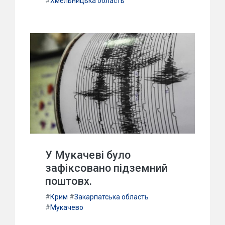
#
Хмельницька область
У Мукачеві було
зафіксовано підземний
поштовх.
#
Крим
#
Закарпатська область
#
Мукачево