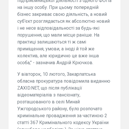
підприємницької діяльності з одного ФОПа
на іншу особу. При цьому попередній
бізнес закриває свою діяльність, а новий
суб'єкт розглядається як абсолютно новий
і не несе відповідальності за будь-які
порушення, що мали місце раніше. На
практиці залишаються ті ж самі
приміщення, умови, а іноді й той же
колектив, але юридично це вже інша
особа," - зазначив Андрій Крючков.
У вівторок, 10 лютого, Закарпатська
обласна прокуратура повідомила виданню
ZAXID.NET, що після публікації
відеоматеріалів з пансіонату,
розташованого в селі Минай
Ужгородського району, було розпочато
кримінальне провадження за частиною 2
статті 367 Кримінального кодексу України