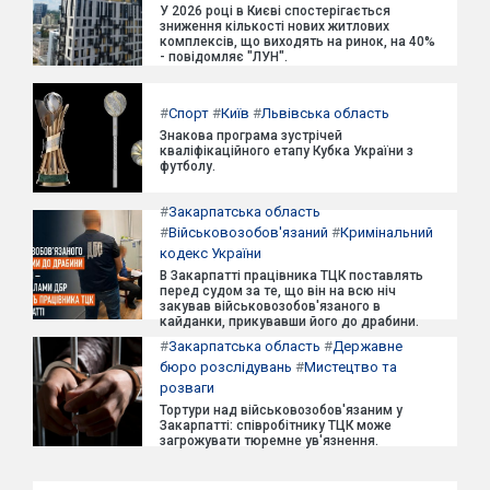
У 2026 році в Києві спостерігається
зниження кількості нових житлових
комплексів, що виходять на ринок, на 40%
- повідомляє "ЛУН".
#
Спорт
#
Київ
#
Львівська область
Знакова програма зустрічей
кваліфікаційного етапу Кубка України з
футболу.
#
Закарпатська область
#
Військовозобов'язаний
#
Кримінальний
кодекс України
В Закарпатті працівника ТЦК поставлять
перед судом за те, що він на всю ніч
закував військовозобов'язаного в
кайданки, прикувавши його до драбини.
#
Закарпатська область
#
Державне
бюро розслідувань
#
Мистецтво та
розваги
Тортури над військовозобов'язаним у
Закарпатті: співробітнику ТЦК може
загрожувати тюремне ув'язнення.