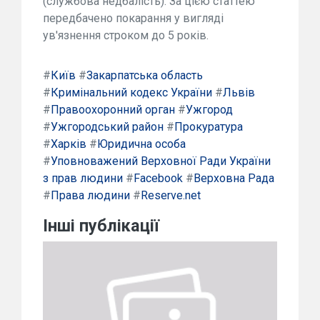
(службова недбалість). За цією статтею
передбачено покарання у вигляді
ув'язнення строком до 5 років.
#
Київ
#
Закарпатська область
#
Кримінальний кодекс України
#
Львів
#
Правоохоронний орган
#
Ужгород
#
Ужгородський район
#
Прокуратура
#
Харків
#
Юридична особа
#
Уповноважений Верховної Ради України
з прав людини
#
Facebook
#
Верховна Рада
#
Права людини
#
Reserve.net
Інші публікації