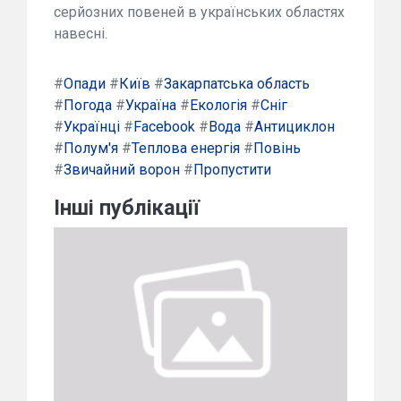
серйозних повеней в українських областях
навесні.
#
Опади
#
Київ
#
Закарпатська область
#
Погода
#
Україна
#
Екологія
#
Сніг
#
Українці
#
Facebook
#
Вода
#
Антициклон
#
Полум'я
#
Теплова енергія
#
Повінь
#
Звичайний ворон
#
Пропустити
Інші публікації