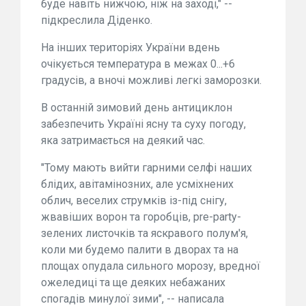
буде навіть нижчою, ніж на заході," --
підкреслила Діденко.
На інших територіях України вдень
очікується температура в межах 0...+6
градусів, а вночі можливі легкі заморозки.
В останній зимовий день антициклон
забезпечить Україні ясну та суху погоду,
яка затримається на деякий час.
"Тому мають вийти гарними селфі наших
блідих, авітамінозних, але усміхнених
облич, веселих струмків із-під снігу,
жвавіших ворон та горобців, pre-party-
зелених листочків та яскравого полум'я,
коли ми будемо палити в дворах та на
площах опудала сильного морозу, вредної
ожеледиці та ще деяких небажаних
спогадів минулої зими", -- написала