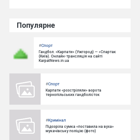
Популярне
#
Спорт
Гандбол. «Карпати» (Ужгород) — «Спартак
(Київ). Онлайн-трансляція на сайті
KarpatNews.in.ua
#
Спорт
Карпати «розстріляли» ворота
тернопільських гандболісток
#
Кримінал
Підозріла сумка «поставила на вуха»
мукачівську поліцію (фото)