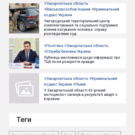
#
Закарпатська область
#
Військовозобов'язаний
#
Кримінальний
кодекс України
Ужгородський територіальний центр
комплектування та соціальної підтримки
вчинив катування чоловіка: справу
розглядатиме суд.
#
Політика
#
Закарпатська область
#
Служба безпеки України
Лубінець висловився щодо інформації про
ТЦК після розкриття правди.
#
Закарпатська область
#
Кримінальний
кодекс України
#
Львів
У Закарпатській області 43-річний
мотоцикліст загинув в результаті аварії з
коровою.
Теги