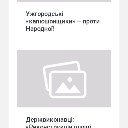
Ужгородські
«капюшонщики» — проти
Народної!
Держвиконавці:
«Реконструкція площі