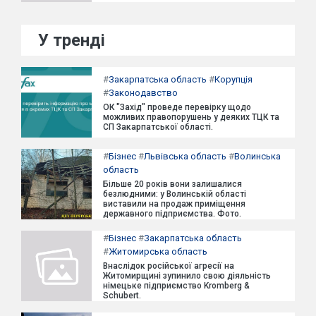
У тренді
#
Закарпатська область
#
Корупція
#
Законодавство
ОК "Захід" проведе перевірку щодо
можливих правопорушень у деяких ТЦК та
СП Закарпатської області.
#
Бізнес
#
Львівська область
#
Волинська
область
Більше 20 років вони залишалися
безлюдними: у Волинській області
виставили на продаж приміщення
державного підприємства. Фото.
#
Бізнес
#
Закарпатська область
#
Житомирська область
Внаслідок російської агресії на
Житомирщині зупинило свою діяльність
німецьке підприємство Kromberg &
Schubert.