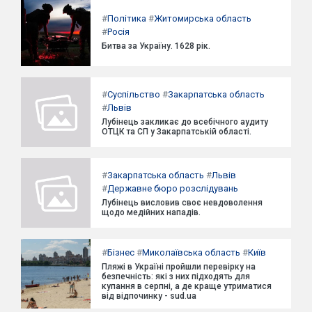
#
Політика
#
Житомирська область
#
Росія
Битва за Україну. 1628 рік.
#
Суспільство
#
Закарпатська область
#
Львів
Лубінець закликає до всебічного аудиту
ОТЦК та СП у Закарпатській області.
#
Закарпатська область
#
Львів
#
Державне бюро розслідувань
Лубінець висловив своє невдоволення
щодо медійних нападів.
#
Бізнес
#
Миколаївська область
#
Київ
Пляжі в Україні пройшли перевірку на
безпечність: які з них підходять для
купання в серпні, а де краще утриматися
від відпочинку - sud.ua