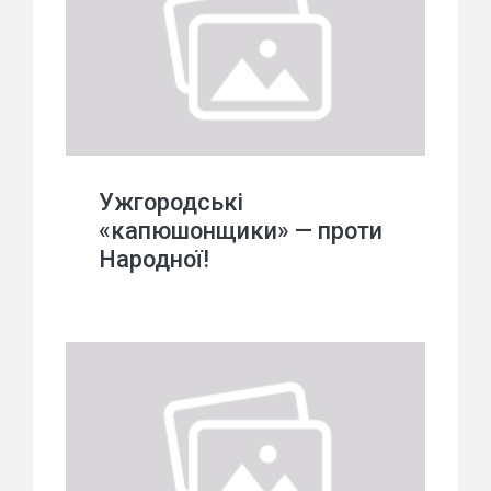
Ужгородські
«капюшонщики» — проти
Народної!