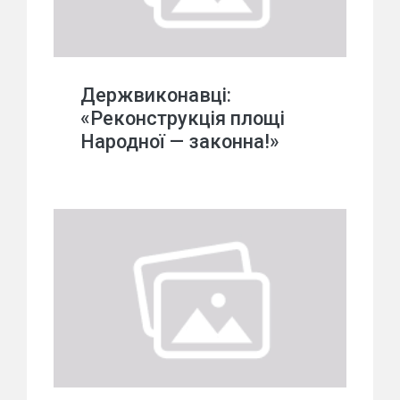
Держвиконавці:
«Реконструкція площі
Народної — законна!»