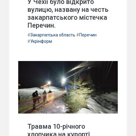
У Чехії було відкрито
вулицю, названу на честь
закарпатського містечка
Перечин.
#
Закарпатська область
#
Перечин
#
Укрінформ
Травма 10-річного
хлопчика на курорті