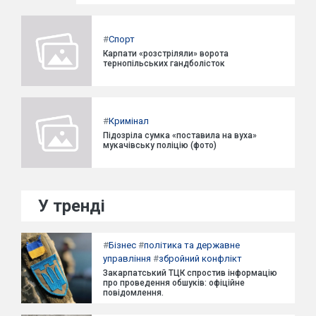
#
Спорт
Карпати «розстріляли» ворота
тернопільських гандболісток
#
Кримінал
Підозріла сумка «поставила на вуха»
мукачівську поліцію (фото)
У тренді
#
Бізнес
#
політика та державне
управління
#
збройний конфлікт
Закарпатський ТЦК спростив інформацію
про проведення обшуків: офіційне
повідомлення.