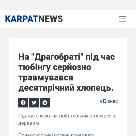
KARPAT
NEWS
На "Драгобраті" під час
тюбінгу серйозно
травмувався
десятирічний хлопець.
#
Бізнес
Під час спуску на тюбі хлопчик зіткнувся з
деревом
Правоохоронні органи проводять