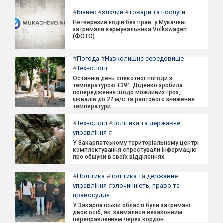
#
Бізнес
#
злочин
#
товари та послуги
Нетверезий водій без прав: у Мукачеві
затримали кермувальника Volkswagen
(ФОТО)
#
Погода
#
Навколишнє середовище
#
Технології
Останній день спекотної погоди з
температурою +39°: Діденко зробила
попередження щодо можливих гроз,
шквалів до 22 м/с та раптового зниження
температури.
#
Технології
#
політика та державне
управління
#
У Закарпатському територіальному центрі
комплектування спростували інформацію
про обшуки в своїх відділеннях.
#
Політика
#
політика та державне
управління
#
злочинність, право та
правосуддя
У Закарпатській області були затримані
двоє осіб, які займалися незаконним
переправленням через кордон.