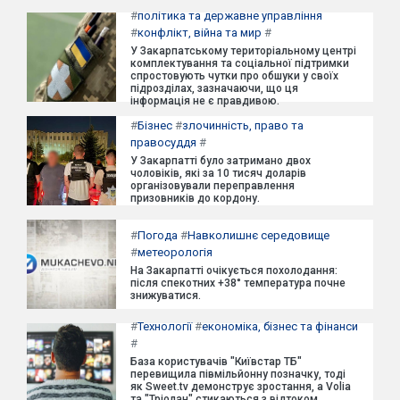
#
політика та державне управління
#
конфлікт, війна та мир
#
У Закарпатському територіальному центрі
комплектування та соціальної підтримки
спростовують чутки про обшуки у своїх
підрозділах, зазначаючи, що ця
інформація не є правдивою.
#
Бізнес
#
злочинність, право та
правосуддя
#
У Закарпатті було затримано двох
чоловіків, які за 10 тисяч доларів
організовували переправлення
призовників до кордону.
#
Погода
#
Навколишнє середовище
#
метеорологія
На Закарпатті очікується похолодання:
після спекотних +38° температура почне
знижуватися.
#
Технології
#
економіка, бізнес та фінанси
#
База користувачів "Київстар ТБ"
перевищила півмільйонну позначку, тоді
як Sweet.tv демонструє зростання, а Volia
та "Тріолан" стикаються з відтоком