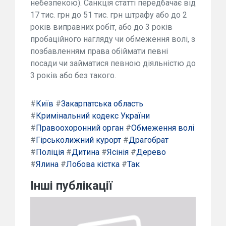
небезпекою). Санкція статті передбачає від
17 тис. грн до 51 тис. грн штрафу або до 2
років виправних робіт, або до 3 років
пробаційного нагляду чи обмеження волі, з
позбавленням права обіймати певні
посади чи займатися певною діяльністю до
3 років або без такого.
#
Київ
#
Закарпатська область
#
Кримінальний кодекс України
#
Правоохоронний орган
#
Обмеження волі
#
Гірськолижний курорт
#
Драгобрат
#
Поліція
#
Дитина
#
Ясінія
#
Дерево
#
Ялина
#
Лобова кістка
#
Так
Інші публікації