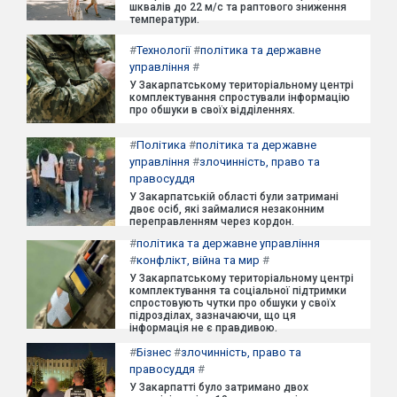
шквалів до 22 м/с та раптового зниження
температури.
#
Технології
#
політика та державне
управління
#
У Закарпатському територіальному центрі
комплектування спростували інформацію
про обшуки в своїх відділеннях.
#
Політика
#
політика та державне
управління
#
злочинність, право та
правосуддя
У Закарпатській області були затримані
двоє осіб, які займалися незаконним
переправленням через кордон.
#
політика та державне управління
#
конфлікт, війна та мир
#
У Закарпатському територіальному центрі
комплектування та соціальної підтримки
спростовують чутки про обшуки у своїх
підрозділах, зазначаючи, що ця
інформація не є правдивою.
#
Бізнес
#
злочинність, право та
правосуддя
#
У Закарпатті було затримано двох