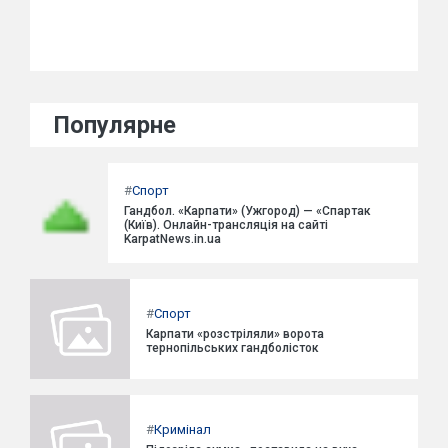
Популярне
#
Спорт
Гандбол. «Карпати» (Ужгород) — «Спартак
(Київ). Онлайн-трансляція на сайті
KarpatNews.in.ua
#
Спорт
Карпати «розстріляли» ворота
тернопільських гандболісток
#
Кримінал