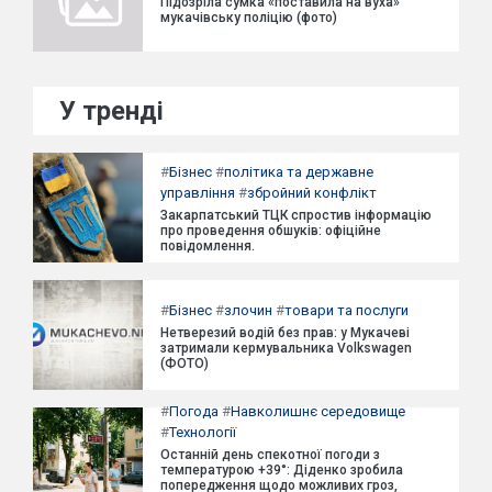
Підозріла сумка «поставила на вуха»
мукачівську поліцію (фото)
У тренді
#
Бізнес
#
політика та державне
управління
#
збройний конфлікт
Закарпатський ТЦК спростив інформацію
про проведення обшуків: офіційне
повідомлення.
#
Бізнес
#
злочин
#
товари та послуги
Нетверезий водій без прав: у Мукачеві
затримали кермувальника Volkswagen
(ФОТО)
#
Погода
#
Навколишнє середовище
#
Технології
Останній день спекотної погоди з
температурою +39°: Діденко зробила
попередження щодо можливих гроз,