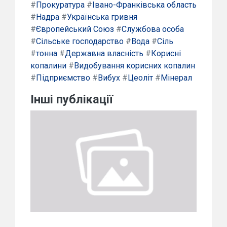
#
Прокуратура
#
Івано-Франківська область
#
Надра
#
Українська гривня
#
Європейський Союз
#
Службова особа
#
Сільське господарство
#
Вода
#
Сіль
#
тонна
#
Державна власність
#
Корисні
копалини
#
Видобування корисних копалин
#
Підприємство
#
Вибух
#
Цеоліт
#
Мінерал
Інші публікації