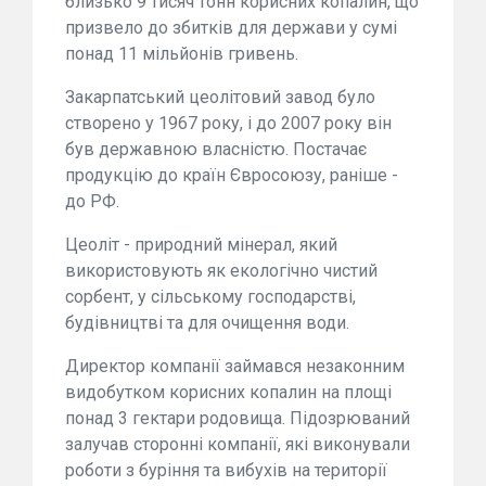
близько 9 тисяч тонн корисних копалин, що
призвело до збитків для держави у сумі
понад 11 мільйонів гривень.
Закарпатський цеолітовий завод було
створено у 1967 року, і до 2007 року він
був державною власністю. Постачає
продукцію до країн Євросоюзу, раніше -
до РФ.
Цеоліт - природний мінерал, який
використовують як екологічно чистий
сорбент, у сільському господарстві,
будівництві та для очищення води.
Директор компанії займався незаконним
видобутком корисних копалин на площі
понад 3 гектари родовища. Підозрюваний
залучав сторонні компанії, які виконували
роботи з буріння та вибухів на території