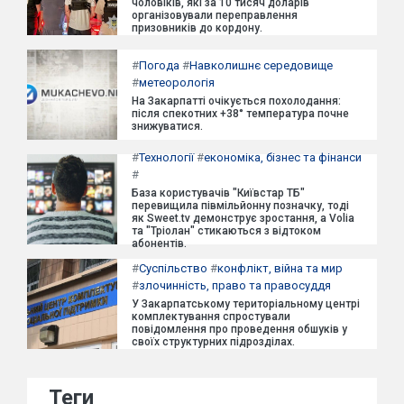
чоловіків, які за 10 тисяч доларів
організовували переправлення
призовників до кордону.
#
Погода
#
Навколишнє середовище
#
метеорологія
На Закарпатті очікується похолодання:
після спекотних +38° температура почне
знижуватися.
#
Технології
#
економіка, бізнес та фінанси
#
База користувачів "Київстар ТБ"
перевищила півмільйонну позначку, тоді
як Sweet.tv демонструє зростання, а Volia
та "Тріолан" стикаються з відтоком
абонентів.
#
Суспільство
#
конфлікт, війна та мир
#
злочинність, право та правосуддя
У Закарпатському територіальному центрі
комплектування спростували
повідомлення про проведення обшуків у
своїх структурних підрозділах.
Теги