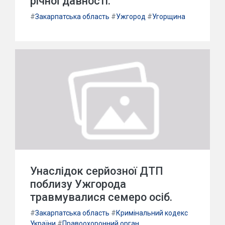
річної давності.
#
Закарпатська область
#
Ужгород
#
Угорщина
Унаслідок серйозної ДТП
поблизу Ужгорода
травмувалися семеро осіб.
#
Закарпатська область
#
Кримінальний кодекс
України
#
Правоохоронний орган