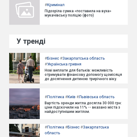
#
Кримінал
Підозріла сумка «поставила на вуха»
мукачівську поліцію (фото)
У тренді
#
Бізнес
#
Закарпатська область
#
Українська гривня
Нові виплати для батьків: можливість
отримувати фінансову допомогу щомісяця
до досягнення дитиною трирічного віку.
#
Політика
#
Київ
#
Львівська область
Вартість оренди житла досягла 30 000 грн:
ціни підскочили на 11% -- вказано міста з
найдоступнішим житлом.
#
Політика
#
Бізнес
#
Закарпатська
область