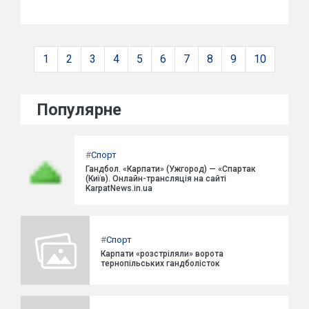
1
2
3
4
5
6
7
8
9
10
Популярне
#
Спорт
Гандбол. «Карпати» (Ужгород) — «Спартак
(Київ). Онлайн-трансляція на сайті
KarpatNews.in.ua
#
Спорт
Карпати «розстріляли» ворота
тернопільських гандболісток