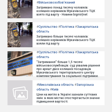
#
Військовозобов'язаний
Затримано понад тисячу чоловіків:
колишніх керівників Мукачівського ТЦК
взято під варту - Новини bigmir)net
#
Суспільство
#
Політика
#
Закарпатська
область
Затримано більше тисячі чоловіків:
колишніх керівників Мукачівського ТЦК
взяли під варту.
#
Суспільство
#
Політика
#
Закарпатська
область
"Затримання" більше 1,5 тисячі
військовослужбовців: суд ухвалив рішення
про арешт двох колишніх посадовців
Мукачівського територіального центру
комплектування та соціальної підтримки.
#
Миколаївська область
#
Запорізька
область
#
Київ
Ціни на житло в Україні зазнали суттєвих
змін: в яких містах спостерігається значне
підвищення вартості.