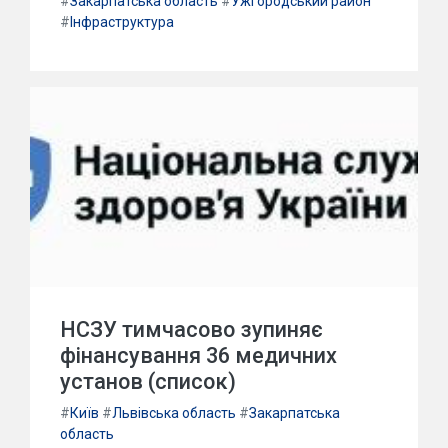
#
Закарпатська область
#
Ужгородський район
#
Інфраструктура
НСЗУ тимчасово зупиняє
фінансування 36 медичних
установ (список)
#
Київ
#
Львівська область
#
Закарпатська
область