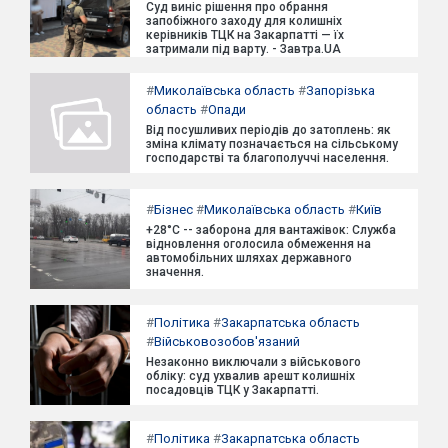
Суд виніс рішення про обрання
запобіжного заходу для колишніх
керівників ТЦК на Закарпатті — їх
затримали під варту. - Завтра.UA
#
Миколаївська область
#
Запорізька
область
#
Опади
Від посушливих періодів до затоплень: як
зміна клімату позначається на сільському
господарстві та благополуччі населення.
#
Бізнес
#
Миколаївська область
#
Київ
+28°C -- заборона для вантажівок: Служба
відновлення оголосила обмеження на
автомобільних шляхах державного
значення.
#
Політика
#
Закарпатська область
#
Військовозобов'язаний
Незаконно виключали з військового
обліку: суд ухвалив арешт колишніх
посадовців ТЦК у Закарпатті.
#
Політика
#
Закарпатська область