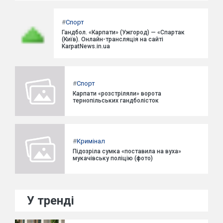
#
Спорт
Гандбол. «Карпати» (Ужгород) — «Спартак
(Київ). Онлайн-трансляція на сайті
KarpatNews.in.ua
#
Спорт
Карпати «розстріляли» ворота
тернопільських гандболісток
#
Кримінал
Підозріла сумка «поставила на вуха»
мукачівську поліцію (фото)
У тренді