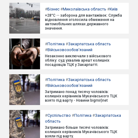
#
Бізнес
#
Миколаївська область
#
Київ
+28°C -- заборона для вантажівок: Служба
відновлення оголосила обмеження на
автомобільних шляхах державного
значення.
#
Політика
#
Закарпатська область
#
Військовозобов'язаний
Незаконно виключали з військового
обліку: суд ухвалив арешт колишніх
посадовців ТЦК у Закарпатті.
#
Політика
#
Закарпатська область
#
Військовозобов'язаний
Затримано понад тисячу чоловіків:
колишніх керівників Мукачівського ТЦК
взято під варту - Новини bigmir)net
#
Суспільство
#
Політика
#
Закарпатська
область
Затримано більше тисячі чоловіків:
колишніх керівників Мукачівського ТЦК
взяли під варту.