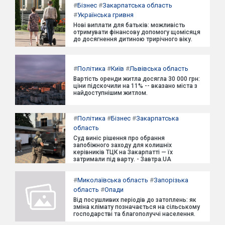
#
Бізнес
#
Закарпатська область
#
Українська гривня
Нові виплати для батьків: можливість
отримувати фінансову допомогу щомісяця
до досягнення дитиною трирічного віку.
#
Політика
#
Київ
#
Львівська область
Вартість оренди житла досягла 30 000 грн:
ціни підскочили на 11% -- вказано міста з
найдоступнішим житлом.
#
Політика
#
Бізнес
#
Закарпатська
область
Суд виніс рішення про обрання
запобіжного заходу для колишніх
керівників ТЦК на Закарпатті — їх
затримали під варту. - Завтра.UA
#
Миколаївська область
#
Запорізька
область
#
Опади
Від посушливих періодів до затоплень: як
зміна клімату позначається на сільському
господарстві та благополуччі населення.