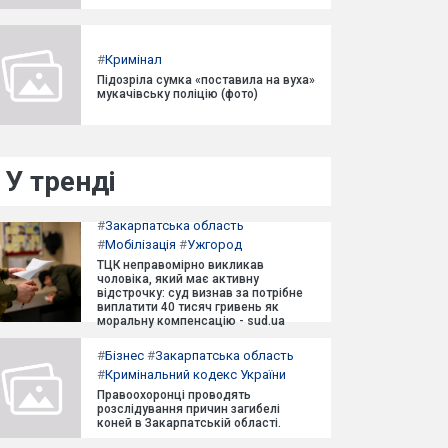
#
Кримінал
Підозріла сумка «поставила на вуха»
мукачівську поліцію (фото)
У тренді
#
Закарпатська область
#
Мобілізація
#
Ужгород
ТЦК неправомірно викликав
чоловіка, який має активну
відстрочку: суд визнав за потрібне
виплатити 40 тисяч гривень як
моральну компенсацію - sud.ua
#
Бізнес
#
Закарпатська область
#
Кримінальний кодекс України
Правоохоронці проводять
розслідування причин загибелі
коней в Закарпатській області.