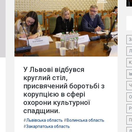
З
Л
К
У Львові відбувся
І
круглий стіл,
присвячений боротьбі з
Ч
корупцією в сфері
О
охорони культурної
Р
спадщини.
П
#
Львівська область
#
Волинська область
#
Закарпатська область
Д