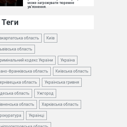
може загрожувати тюремне
ув'язнення.
Теги
акарпатська область
Київ
ьвівська область
римінальний кодекс України
Україна
вано-Франківська область
Київська область
ернівецька область
Українська гривня
деська область
Ужгород
івненська область
Харківська область
рокуратура
Українці
ніпропетровська область