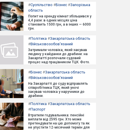
#
Суспільство
#
Бізнес
#
Запорізька
область
Попит на оренду кімнат збільшився у
4,4 рази: в одних місцях ціна
становить 1500 грн, а в інших — 6000
грн.
#
Політика
#
Закарпатська область
#
Військовозобов'язаний
Затримали чоловіка, який закував
людину у кайданки до драбини: на
Закарпатті розпочали судовий
процес над працівником ТЦК. Фото.
#
Бізнес
#
Закарпатська область
#
Військовозобов'язаний
На Закарпатті до суду відправлять
співробітника ТЦК, який уночі
закував чоловіка у наручники до
драбини.
#
Політика
#
Закарпатська область
#
Паспорт
Втратили годувальника: пенсійні
виплати від 2595 грн. Хто може
претендувати на цю допомогу та як
не упустити 12-місячний термін для