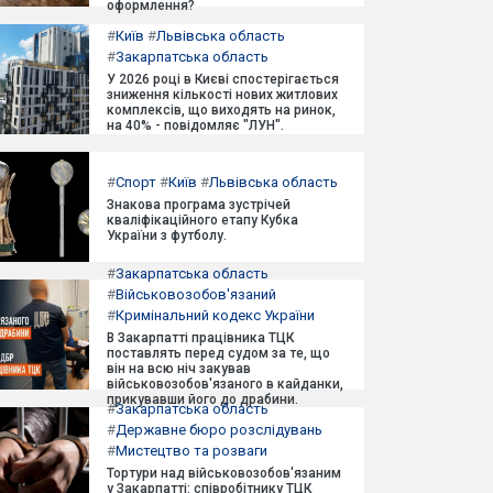
оформлення?
#
Київ
#
Львівська область
#
Закарпатська область
У 2026 році в Києві спостерігається
зниження кількості нових житлових
комплексів, що виходять на ринок,
на 40% - повідомляє "ЛУН".
#
Спорт
#
Київ
#
Львівська область
Знакова програма зустрічей
кваліфікаційного етапу Кубка
України з футболу.
#
Закарпатська область
#
Військовозобов'язаний
#
Кримінальний кодекс України
В Закарпатті працівника ТЦК
поставлять перед судом за те, що
він на всю ніч закував
військовозобов'язаного в кайданки,
прикувавши його до драбини.
#
Закарпатська область
#
Державне бюро розслідувань
#
Мистецтво та розваги
Тортури над військовозобов'язаним
у Закарпатті: співробітнику ТЦК