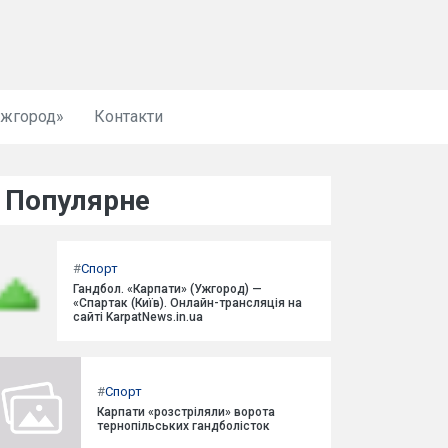
Ужгород»
Контакти
Популярне
#
Спорт
Гандбол. «Карпати» (Ужгород) —
«Спартак (Київ). Онлайн-трансляція на
сайті KarpatNews.in.ua
#
Спорт
Карпати «розстріляли» ворота
тернопільських гандболісток