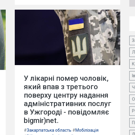
З
Л
К
І
У лікарні помер чоловік,
який впав з третього
Ч
поверху центру надання
О
адміністративних послуг
в Ужгороді - повідомляє
Р
bigmir)net.
П
#
Закарпатська область
#
Мобілізація
Д