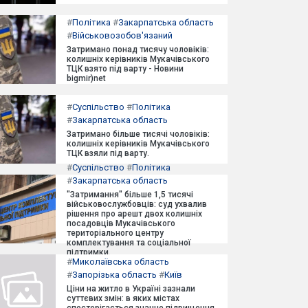
#
Політика
#
Закарпатська область
#
Військовозобов'язаний
Затримано понад тисячу чоловіків:
колишніх керівників Мукачівського
ТЦК взято під варту - Новини
bigmir)net
#
Суспільство
#
Політика
#
Закарпатська область
Затримано більше тисячі чоловіків:
колишніх керівників Мукачівського
ТЦК взяли під варту.
#
Суспільство
#
Політика
#
Закарпатська область
"Затримання" більше 1,5 тисячі
військовослужбовців: суд ухвалив
рішення про арешт двох колишніх
посадовців Мукачівського
територіального центру
комплектування та соціальної
підтримки.
#
Миколаївська область
#
Запорізька область
#
Київ
Ціни на житло в Україні зазнали
суттєвих змін: в яких містах