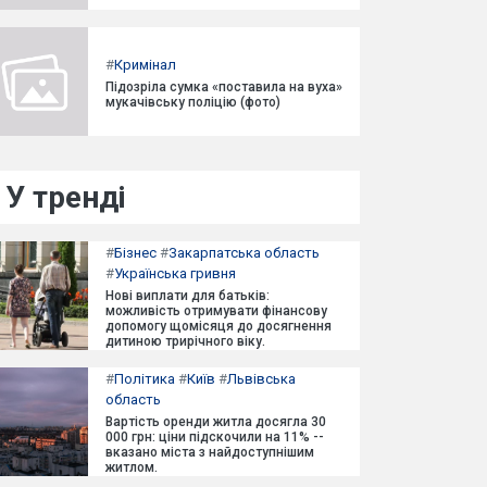
#
Кримінал
Підозріла сумка «поставила на вуха»
мукачівську поліцію (фото)
У тренді
#
Бізнес
#
Закарпатська область
#
Українська гривня
Нові виплати для батьків:
можливість отримувати фінансову
допомогу щомісяця до досягнення
дитиною трирічного віку.
#
Політика
#
Київ
#
Львівська
область
Вартість оренди житла досягла 30
000 грн: ціни підскочили на 11% --
вказано міста з найдоступнішим
житлом.