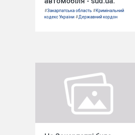
автомобіля - sud.ua.
#
Закарпатська область
#
Кримінальний
кодекс України
#
Державний кордон