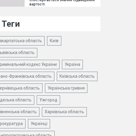
спостерігається значне підвищення
вартості.
Теги
акарпатська область
Київ
ьвівська область
римінальний кодекс України
Україна
вано-Франківська область
Київська область
ернівецька область
Українська гривня
деська область
Ужгород
івненська область
Харківська область
рокуратура
Українці
ніпропетровська область