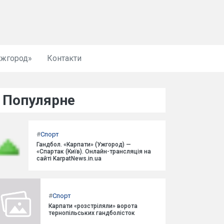
Ужгород»
Контакти
Популярне
#
Спорт
Гандбол. «Карпати» (Ужгород) —
«Спартак (Київ). Онлайн-трансляція на
сайті KarpatNews.in.ua
#
Спорт
Карпати «розстріляли» ворота
тернопільських гандболісток