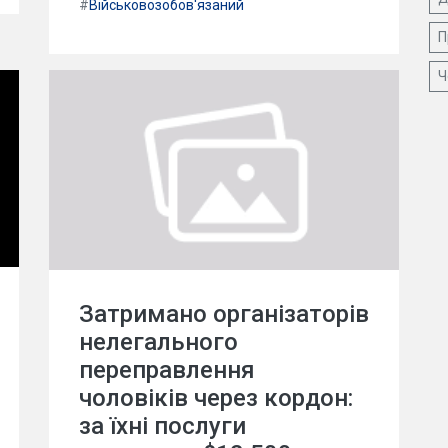
#
Військовозобов'язаний
П
Ч
Затримано організаторів
нелегального
переправлення
чоловіків через кордон:
за їхні послуги