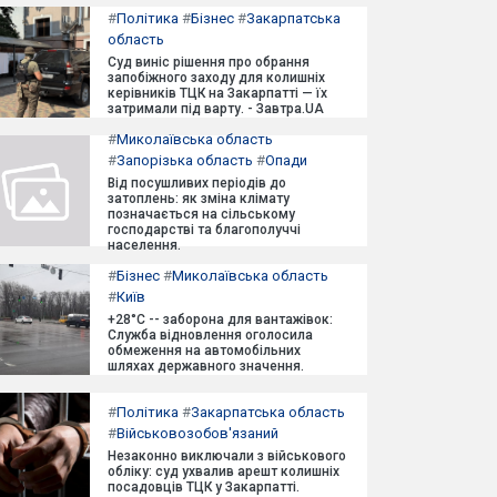
#
Політика
#
Бізнес
#
Закарпатська
область
Суд виніс рішення про обрання
запобіжного заходу для колишніх
керівників ТЦК на Закарпатті — їх
затримали під варту. - Завтра.UA
#
Миколаївська область
#
Запорізька область
#
Опади
Від посушливих періодів до
затоплень: як зміна клімату
позначається на сільському
господарстві та благополуччі
населення.
#
Бізнес
#
Миколаївська область
#
Київ
+28°C -- заборона для вантажівок:
Служба відновлення оголосила
обмеження на автомобільних
шляхах державного значення.
#
Політика
#
Закарпатська область
#
Військовозобов'язаний
Незаконно виключали з військового
обліку: суд ухвалив арешт колишніх
посадовців ТЦК у Закарпатті.