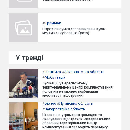
#
Кримінал
Підозріла сумка «поставила на вуха»
мукачівську поліцію (фото)
У тренді
#
Політика
#
Закарпатська область
#
Мобілізація
Лубінець: у Берегівському
територіальному центрі комплектування
чоловіків незаконно позбавляли
можливості відстрочки.
#
Бізнес
#
Луганська область
#
Закарпатська область
Незаконне утримання громадян та
скасування відстрочок: Закарпатський
обласний територіальний центр
комплектування проводить перевірку