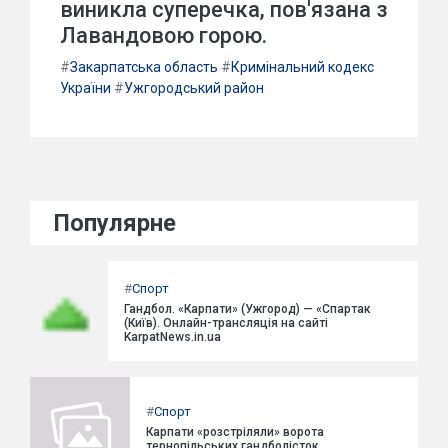
виникла суперечка, пов'язана з
Лавандовою горою.
#
Закарпатська область
#
Кримінальний кодекс
України
#
Ужгородський район
Популярне
#
Спорт
Гандбол. «Карпати» (Ужгород) — «Спартак
(Київ). Онлайн-трансляція на сайті
KarpatNews.in.ua
#
Спорт
Карпати «розстріляли» ворота
тернопільських гандболісток