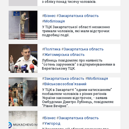
з обліку понад тисячу чоловіків.
#
Бізнес
#
Закарпатська область
#
Мобілізація
У ТЦК Закарпатської області незаконно
тримали чоловіків, які мали відстрочки:
подробиці події.
#
Політика
#
Закарпатська область
#
Житомирська область
Лубінець повідомляє про наявність
"сотень заручників" з відтермінуваннями в
Берегівському ТЦК.
#
Закарпатська область
#
Мобілізація
#
Військовозобов'язаний
У ТЦК в Закарпатті "одним натисканням"
позбавляли чоловіків з різних регіонів
України законних відстрочок, - заявив
Омбудсман Дмитро Лубінець, повідомляє
"Рівне Вечірнє".
#
Бізнес
#
Закарпатська область
#
Ужгород