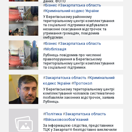
даних. ФОТО
#
Бізнес
#
Закарпатська область
#
Кримінальний кодекс України
У Берегівському районному
територіальному центрі комплектування
та соціальної підтримки відбувалися
незаконні скасування відстрочок та
утримання громадян, повідомив
омбудсман.
#
Бізнес
#
Закарпатська область
#
Мобілізація
Лубінець повідомив про численні
правопорушення в Берегівському
територіальному центрі комплектування
та соціальної підтримки.
#
Закарпатська область
#
Кримінальний
кодекс України
#
Протокол
У Берегівському територіальному центрі
комплектування чоловіків систематично
позбавляли законних відстрочок, заявив
Лубінець.
#
Політика
#
Закарпатська область
#
Військовозобов'язаний
За інформацією слідства, представники
ТЦК у Закарпатті безпідставно виключили