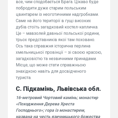
все, чим сподобається Брага. Цікаво буде
побродити дуже старим польським
цвинтарем із неоготичними надгробками.
Саме на його території в гущі високих
дубів стоїть загадковий костел-капличка.
Це – мавзолей давньої польської родини,
трьох представників якої там поховано.
Ось така справжня історична перлина
хмельницької провінції – зі своєю красою,
загадковістю та незвичними принадами.
Місце, що може стати справжньою
знахідкою навіть для досвідченого
туриста.
С. Підкамінь, Львівська обл.
16-метровий Чортовий камінь; монастир
«Походження Дерева Хреста
Господнього»; гора із монастирем,
названа на честь язичницького божества