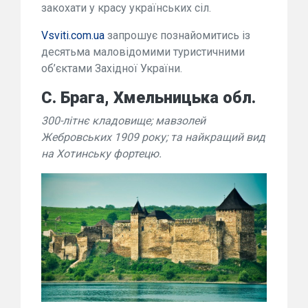
закохати у красу українських сіл.
Vsviti.com.uа
запрошує познайомитись із
десятьма маловідомими туристичними
об’єктами Західної України.
С. Брага, Хмельницька обл.
300-літнє кладовище; мавзолей
Жебровських 1909 року; та найкращий вид
на Хотинську фортецю.