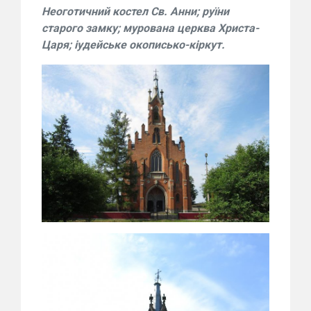
Неоготичний костел Св. Анни; руїни
старого замку; мурована церква Христа-
Царя; іудейське окописько-кіркут.