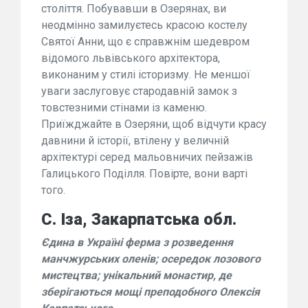
століття. Побувавши в Озерянах, ви
неодмінно замилуєтесь красою костелу
Святої Анни, що є справжнім шедевром
відомого львівського архітектора,
виконаним у стилі історизму. Не меншої
уваги заслуговує стародавній замок з
товстезними стінами із каменю.
Приїжджайте в Озеряни, щоб відчути красу
давнини й історії, втілену у величній
архітектурі серед мальовничих пейзажів
Галицького Поділля. Повірте, вони варті
того.
С. Іза, Закарпатська обл.
Єдина в Україні ферма з розведення
манчжурських оленів; осередок лозового
мистецтва; унікальний монастир, де
зберігаються мощі преподобного Олексія