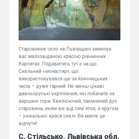
Старовинне село на Львівщині замилує
вас малозвіданою красою рівнинних
Карпатах. Подивитись тут є на що.
Скельний «монастир», що
використовувався ще за язичницьких
часів – дуже гарний. Не менш цікаві
давньоруські укріплення, які побачите на
вершині гори. Хвилюючий, таємничий дух
старовини, яким віє від пам`яток, а кругом
– унікальної краси скелі. Ви маєте це
відчути!
С. Стільсько, Львівська обл.