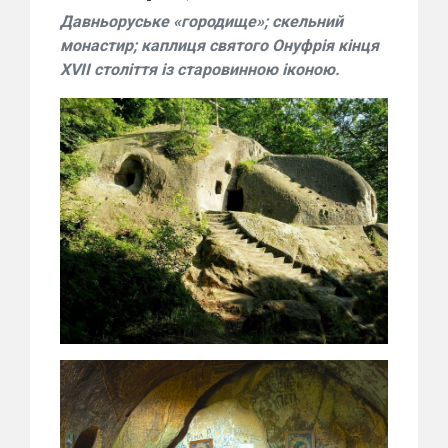
Давньоруське «городище»; скельний
монастир; каплиця святого Онуфрія кінця
ХVІІ століття із старовинною іконою.