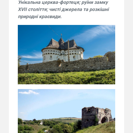
Унікальна церква-фортеця; руїни замку
XVІІ століття; чисті джерела та розкішні
природні краєвиди.