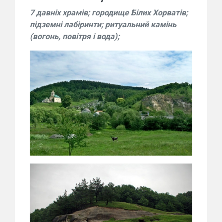
7 давніх храмів; городище Білих Хорватів;
підземні лабіринти; ритуальний камінь
(вогонь, повітря і вода);