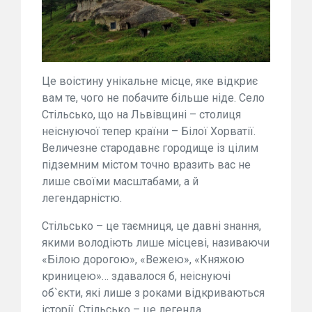
Це воістину унікальне місце, яке відкриє
вам те, чого не побачите більше ніде. Село
Стільсько, що на Львівщині – столиця
неіснуючої тепер країни – Білої Хорватії.
Величезне стародавнє городище із цілим
підземним містом точно вразить вас не
лише своїми масштабами, а й
легендарністю.
Стільсько – це таємниця, це давні знання,
якими володіють лише місцеві, називаючи
«Білою дорогою», «Вежею», «Княжою
криницею»… здавалося б, неіснуючі
об`єкти, які лише з роками відкриваються
історії. Стільсько – це легенда.