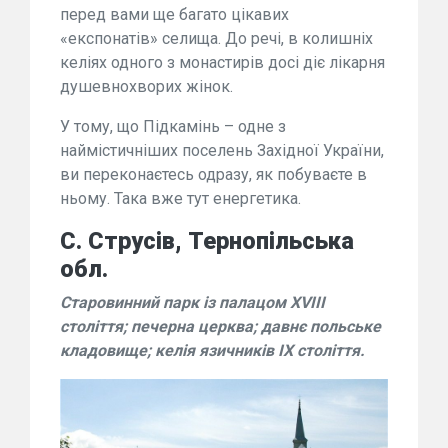
перед вами ще багато цікавих
«експонатів» селища. До речі, в колишніх
келіях одного з монастирів досі діє лікарня
душевнохворих жінок.
У тому, що Підкамінь – одне з
наймістичніших поселень Західної України,
ви переконаєтесь одразу, як побуваєте в
ньому. Така вже тут енергетика.
С. Струсів, Тернопільська
обл.
Старовинний парк із палацом XVIII
століття; печерна церква; давнє польське
кладовище; келія язичників ІX століття.