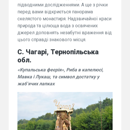
підводними дослідженнями. А ще з річки
перед вами відкриється панорама
скелястого монастиря. Надзвичайної краси
природа та цілюща вода з освячених
джерел доповнять незабутні враження від
цього справді знакового місця.
С. Чагарі, Тернопільська
обл.
«Купальська феєрія», Риба в капелюсі,
Мавка і Лукаш, та символ достатку у
жаб’ячих лапках