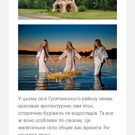
У цьому селі Гусятинського району немає
красивих архітектурних пам`яток,
історичних будівель чи водоспадів. Та все
ж воно особливе по-своєму. Це
малесеньке село обіцяє вас вразити. Як-
мінімум, тричі.