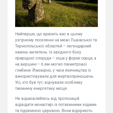
Найперше, що вразить вас в цьому
узгірному поселенні на межі Львівської та
Тернопільської областей – легендарний
камінь-велетень. Із західного боку
природної споруди – ніша у формі серця, а
на вершині – 6 ям-могил півметрової
глибини. Ймовірно, у часи язичництва їх
використовували для жертвоприношень.
Усі, хто був тут, відчували особливу
таємничу енергетику місця.
Не відмовляйтесь від пропозицій
відвідати монастирі із потаємними ходами
та підземною церквою. Вони відкриють