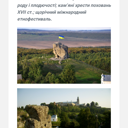
роду і плодючості; кам’яні хрести поховань
XVII ст.; щорічний міжнародний
етнофестиваль.