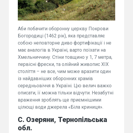
Аби побачити оборонну церкву Покрови
Богородиці (1462 рік), яка представляє
собою неповторне диво фортифікації і не
має аналогів в Україні, варто поїхати на
Хмельниччину. Стіни товщино у 1, 7 метра,
первісні фрески, та олійний живопис ХІХ
століття – не все, чим може вразити один
із найдавніших оборонних храмів
середньовіччя в Україні. Цю велич важко
описати, її можна тільки відчути. Незабутні
враження зроблять ще приємнішими
цілющі води джерела «Біла криниця».
С. Озеряни, Тернопільська
обл.