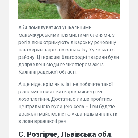
Аби помилуватися унікальними
маньчжурськими плямистими оленями, з
рогів яких отримують лікарську речовину
пантокрин, варто поїхати в Ізу Хустського
району. Ці красиві благородні тварини були
доправлені сюди гелікоптером аж із
Калінінградської області.
А ще ніде, крім як в Ізі, не побачите такої
різноманітності витворів мистецтва
лозоплетіння. Достатньо лише пройтись
центральною вулицею села – і ви будете
вражені майстерністю українців виплітати
з лози вражаючі речі.
С. Розгірче, Львівська обл.