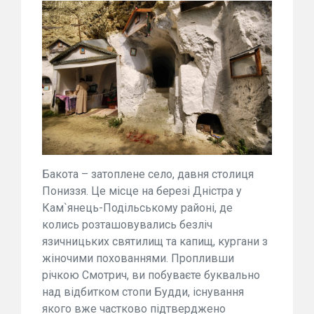
Бакота – затоплене село, давня столиця
Пониззя. Це місце на березі Дністра у
Кам`янець-Подільському районі, де
колись розташовувались безліч
язичницьких святилищ та капищ, кургани з
жіночими похованнями. Пропливши
річкою Смотрич, ви побуваєте буквально
над відбитком стопи Будди, існування
якого вже частково підтверджено