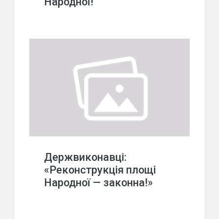
Народної!
Держвиконавці:
«Реконструкція площі
Народної — законна!»