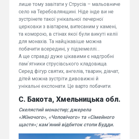
лише тому завітати у Струсів – мальовниче
село на Теребовлянщині. Ніде інде ви не
зустрінете такої унікальної печерної
церковки з вівтарем, витесаним у камені,
та коморою, в стінах якої були викуті келії
для монахів. Та найцікавіше можна
побачити всередині, у підземеллі…
А ще справді дуже цікавими є надгробні
пам`ятники струсівського кладовища.
Серед фігур святих, ангелів, тварин, дівчат,
дітей можна зустріти дивовижні й
унікальні експонати. Це варто побачити.
С. Бакота, Хмельницька обл.
Скелястий монастир; джерела
«Жіночого», «Чоловічого» та «Сімейного
щастя»; кам’яний відбиток стопи Будди.