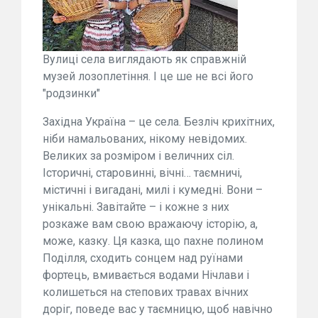
Вулиці села виглядають як справжній
музей лозоплетіння. І це ше не всі його
"родзинки"
Західна Україна – це села. Безліч крихітних,
ніби намальованих, нікому невідомих.
Великих за розміром і величних сіл.
Історичні, старовинні, вічні… таємничі,
містичні і вигадані, милі і кумедні. Вони –
унікальні. Завітайте – і кожне з них
розкаже вам свою вражаючу історію, а,
може, казку. Ця казка, що пахне полином
Поділля, сходить сонцем над руїнами
фортець, вмивається водами Нічлави і
колишеться на степових травах вічних
доріг, поведе вас у таємницю, щоб навічно