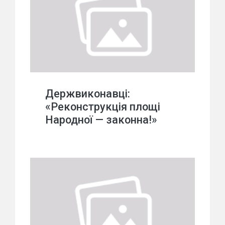
Держвиконавці:
«Реконструкція площі
Народної — законна!»