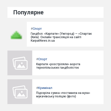
Популярне
#
Спорт
Гандбол. «Карпати» (Ужгород) — «Спартак
(Київ). Онлайн-трансляція на сайті
KarpatNews.in.ua
#
Спорт
Карпати «розстріляли» ворота
тернопільських гандболісток
#
Кримінал
Підозріла сумка «поставила на вуха»
мукачівську поліцію (фото)