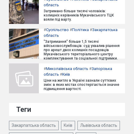
область
Затримано більше тисячі чоловіків:
колишніх керівників Мукачівського ТЦК
взяли під варту.
#
Суспільство
#
Політика
#
Закарпатська
область
"Затримання" більше 1,5 тисячі
військовослужбовців: суд ухвалив рішення
про арешт двох колишніх посадовців
Мукачівського територіального центру
комплектування та соціальної підтримки.
#
Миколаївська область
#
Запорізька
область
#
Київ
Ціни на житло в Україні зазнали суттєвих
змін: в яких містах спостерігається значне
підвищення вартості.
Теги
Закарпатська область
Київ
Львівська область