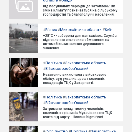
область
#
Опади
Від посушливих періодів до затоплень: як
зміна клімату позначається на сільському
господарстві та благополуччі населення.
#
Бізнес
#
Миколаївська область
#
Київ
+28°C -- заборона для вантажівок: Служба
відновлення оголосила обмеження на
автомобільних шляхах державного
значення.
#
Політика
#
Закарпатська область
#
Військовозобов'язаний
Незаконно виключали з військового
обліку: суд ухвалив арешт колишніх
посадовців ТЦК у Закарпатті.
#
Політика
#
Закарпатська область
#
Військовозобов'язаний
Затримано понад тисячу чоловіків:
колишніх керівників Мукачівського ТЦК
взято під варту - Новини bigmir)net
#
Суспільство
#
Політика
#
Закарпатська