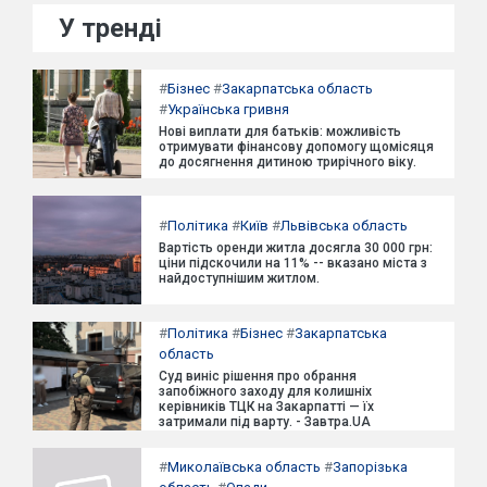
У тренді
#
Бізнес
#
Закарпатська область
#
Українська гривня
Нові виплати для батьків: можливість
отримувати фінансову допомогу щомісяця
до досягнення дитиною трирічного віку.
#
Політика
#
Київ
#
Львівська область
Вартість оренди житла досягла 30 000 грн:
ціни підскочили на 11% -- вказано міста з
найдоступнішим житлом.
#
Політика
#
Бізнес
#
Закарпатська
область
Суд виніс рішення про обрання
запобіжного заходу для колишніх
керівників ТЦК на Закарпатті — їх
затримали під варту. - Завтра.UA
#
Миколаївська область
#
Запорізька