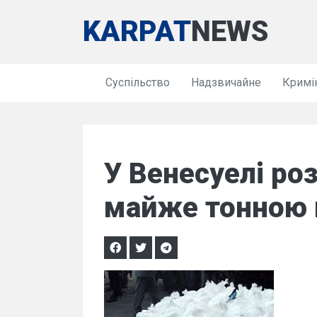
KARPAT
NEWS
Суспільство
Надзвичайне
Кримі
У Венесуелі роз
майже тонною к