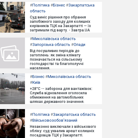
#
Політика
#
Бізнес
#
Закарпатська
область
Суд виніс рішення про обрання
запобіжного заходу для колишніх
керівників ТЦК на Закарпатті — їх
затримали під варту. - Завтра.UA
#
Миколаївська область
#
Запорізька область
#
Опади
Від посушливих періодів до
затоплень: як зміна клімату
позначається на сільському
господарстві та благополуччі
населення.
#
Бізнес
#
Миколаївська область
#
Київ
+28°C -- заборона для вантажівок:
Служба відновлення оголосила
обмеження на автомобільних
шляхах державного значення.
#
Політика
#
Закарпатська область
#
Військовозобов'язаний
Незаконно виключали з військового
обліку: суд ухвалив арешт колишніх
посадовців ТЦК у Закарпатті.