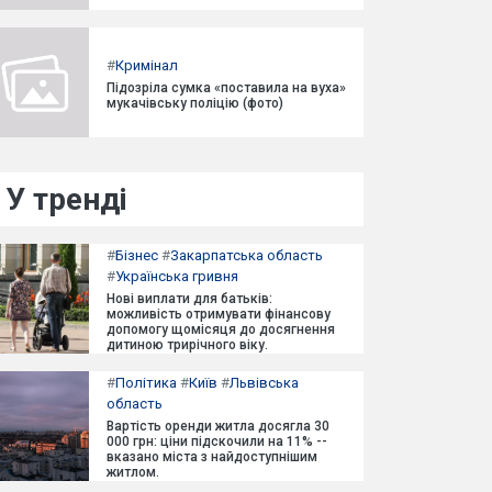
#
Кримінал
Підозріла сумка «поставила на вуха»
мукачівську поліцію (фото)
У тренді
#
Бізнес
#
Закарпатська область
#
Українська гривня
Нові виплати для батьків:
можливість отримувати фінансову
допомогу щомісяця до досягнення
дитиною трирічного віку.
#
Політика
#
Київ
#
Львівська
область
Вартість оренди житла досягла 30
000 грн: ціни підскочили на 11% --
вказано міста з найдоступнішим
житлом.