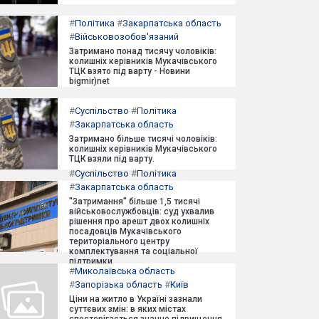
#
Політика
#
Закарпатська область
#
Військовозобов'язаний
Затримано понад тисячу чоловіків:
колишніх керівників Мукачівського
ТЦК взято під варту - Новини
bigmir)net
#
Суспільство
#
Політика
#
Закарпатська область
Затримано більше тисячі чоловіків:
колишніх керівників Мукачівського
ТЦК взяли під варту.
#
Суспільство
#
Політика
#
Закарпатська область
"Затримання" більше 1,5 тисячі
військовослужбовців: суд ухвалив
рішення про арешт двох колишніх
посадовців Мукачівського
територіального центру
комплектування та соціальної
підтримки.
#
Миколаївська область
#
Запорізька область
#
Київ
Ціни на житло в Україні зазнали
суттєвих змін: в яких містах