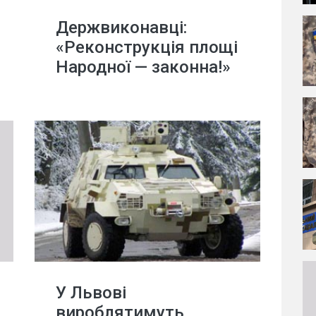
Держвиконавці:
«Реконструкція площі
Народної — законна!»
У Львові
вироблятимуть