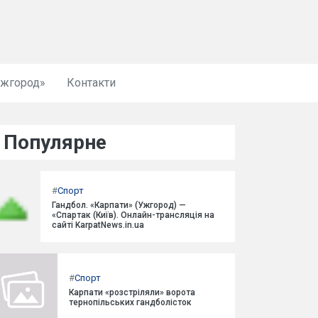
Ужгород»
Контакти
Популярне
#
Спорт
Гандбол. «Карпати» (Ужгород) —
«Спартак (Київ). Онлайн-трансляція на
сайті KarpatNews.in.ua
#
Спорт
Карпати «розстріляли» ворота
тернопільських гандболісток