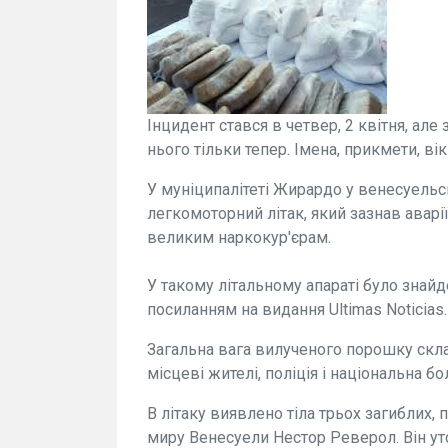
Інцидент стався в четвер, 2 квітня, ал
нього тільки тепер. Імена, прикмети, 
У муніципалітеті Жирардо у венесуель
легкомоторний літак, який зазнав аварі
великим наркокур'єрам.
У такому літальному апараті було знайд
посиланням на видання Ultimas Noticias.
Загальна вага вилученого порошку скла
місцеві жителі, поліція і національна бо
В літаку виявлено тіла трьох загиблих, 
миру Венесуели Нестор Реверол. Він ут