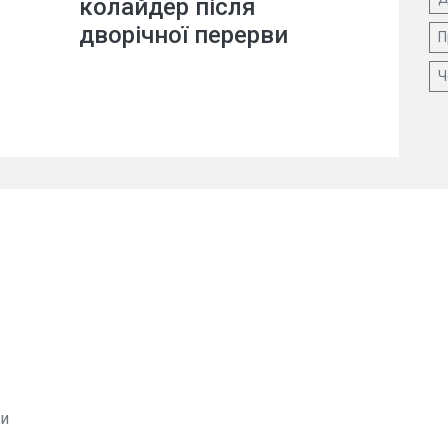
колайдер після
дворічної перерви
П
Ч
ви