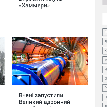
«Хаммери»
З
Л
К
І
Ч
О
Р
Вчені запустили
П
Великий адронний
Д