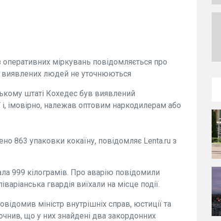
е з оперативних міркувань повідомляється про
вік виявлених людей не уточнюються
ському штаті Кохедес був виявлений
ї і, імовірно, належав оптовим наркодилерам або
ено 863 упаковки кокаїну, повідомляє Lenta.ru з
ла 999 кілограмів. Про аварію повідомили
ліваріанська гвардія виїхали на місце події.
повідомив міністр внутрішніх справ, юстиції та
очнив, що у них знайдені два закордонних