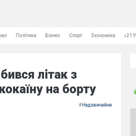
нал
Політика
Бізнес
Спорт
Економіка
«21:
бився літак з
окаїну на борту
#
Надзвичайне