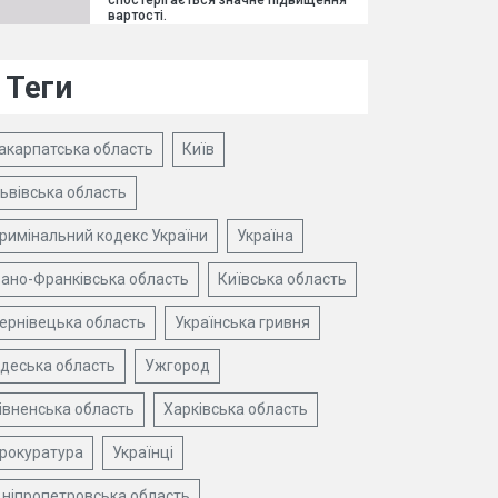
спостерігається значне підвищення
вартості.
Теги
акарпатська область
Київ
ьвівська область
римінальний кодекс України
Україна
вано-Франківська область
Київська область
ернівецька область
Українська гривня
деська область
Ужгород
івненська область
Харківська область
рокуратура
Українці
ніпропетровська область