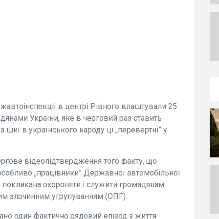
ржавтоінспекції в центрі Рівного влаштували 25
дянами України, яке в черговий раз ставить
на шиї в українського народу ці „перевертні” у
ергове відеопідтвердження того факту, що
а особливо „працівники” Державної автомобільної
а покликана охороняти і служити громадянам
ним злочинним угрупуванням (ОПГ).
ано один фактично рядовий епізод з життя