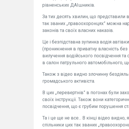
рівненських ДАІшників.
За тих десять хвилин, що представили вс
так званих „правоохоронцях” можна на
законів та своїх власних наказів.
Це і безпідставна зупинка водія автівк
(проникнення в приватну власність без
вилучення водійського посвідчення та 
в салон патрульного автомобільного, 
Також з відео видно злочинну бездіяль
громадського активіста.
В цих „перевертнів” в погонах були зах
своїх інструкції. Також вони категорич
посвідчення, що є грубим порушення ста
Та і це ще не все... В кінці відео видно
спільники цих так званих „правоохорон