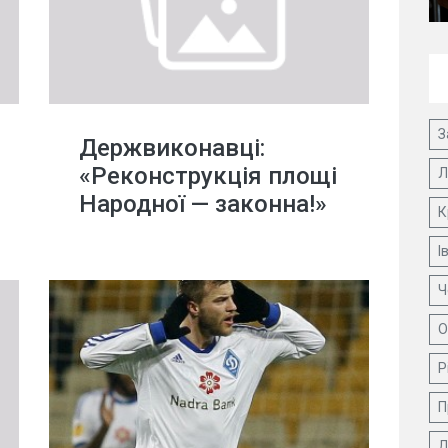
З
Держвиконавці:
«Реконструкція площі
Л
Народної — законна!»
К
І
Ч
О
Р
П
Д