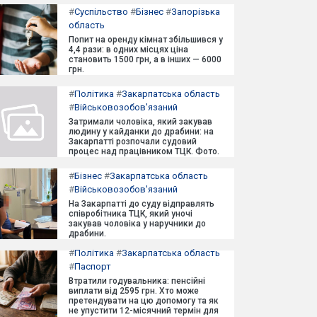
#
Суспільство
#
Бізнес
#
Запорізька
область
Попит на оренду кімнат збільшився у
4,4 рази: в одних місцях ціна
становить 1500 грн, а в інших — 6000
грн.
#
Політика
#
Закарпатська область
#
Військовозобов'язаний
Затримали чоловіка, який закував
людину у кайданки до драбини: на
Закарпатті розпочали судовий
процес над працівником ТЦК. Фото.
#
Бізнес
#
Закарпатська область
#
Військовозобов'язаний
На Закарпатті до суду відправлять
співробітника ТЦК, який уночі
закував чоловіка у наручники до
драбини.
#
Політика
#
Закарпатська область
#
Паспорт
Втратили годувальника: пенсійні
виплати від 2595 грн. Хто може
претендувати на цю допомогу та як
не упустити 12-місячний термін для