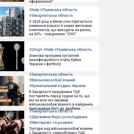
оформлення?
#
Київ
#
Львівська область
#
Закарпатська область
У 2026 році в Києві спостерігається
зниження кількості нових житлових
комплексів, що виходять на ринок,
на 40% - повідомляє "ЛУН".
#
Спорт
#
Київ
#
Львівська область
Знакова програма зустрічей
кваліфікаційного етапу Кубка
України з футболу.
#
Закарпатська область
#
Військовозобов'язаний
#
Кримінальний кодекс України
В Закарпатті працівника ТЦК
поставлять перед судом за те, що
він на всю ніч закував
військовозобов'язаного в кайданки,
прикувавши його до драбини.
#
Закарпатська область
#
Державне бюро розслідувань
#
Мистецтво та розваги
Тортури над військовозобов'язаним
у Закарпатті: співробітнику ТЦК