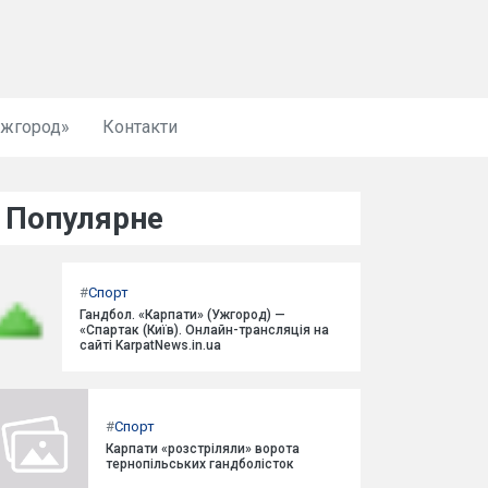
Ужгород»
Контакти
Популярне
#
Спорт
Гандбол. «Карпати» (Ужгород) —
«Спартак (Київ). Онлайн-трансляція на
сайті KarpatNews.in.ua
#
Спорт
Карпати «розстріляли» ворота
тернопільських гандболісток