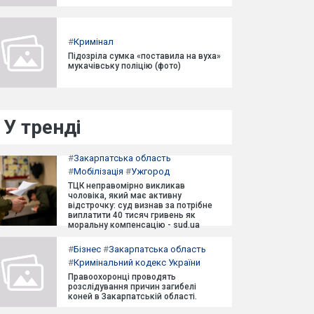
#
Кримінал
Підозріла сумка «поставила на вуха»
мукачівську поліцію (фото)
У тренді
#
Закарпатська область
#
Мобілізація
#
Ужгород
ТЦК неправомірно викликав
чоловіка, який має активну
відстрочку: суд визнав за потрібне
виплатити 40 тисяч гривень як
моральну компенсацію - sud.ua
#
Бізнес
#
Закарпатська область
#
Кримінальний кодекс України
Правоохоронці проводять
розслідування причин загибелі
коней в Закарпатській області.