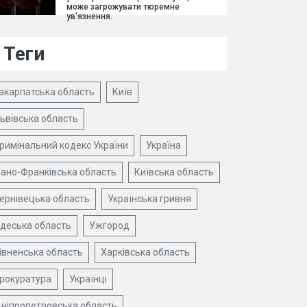
може загрожувати тюремне
ув'язнення.
Теги
акарпатська область
Київ
ьвівська область
римінальний кодекс України
Україна
вано-Франківська область
Київська область
ернівецька область
Українська гривня
деська область
Ужгород
івненська область
Харківська область
рокуратура
Українці
ніпропетровська область