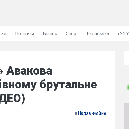
нал
Політика
Бізнес
Спорт
Економіка
«21:
» Авакова
івному брутальне
ІДЕО)
#
Надзвичайне