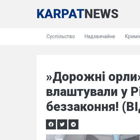
KARPAT
NEWS
Суспільство
Надзвичайне
Кримі
»Дорожні орли
влаштували у Р
беззаконня! (В