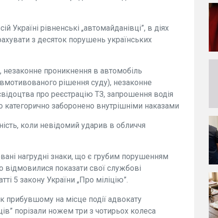
ій Україні рівненські „автомайданівці”, в діях
рахувати з десяток порушень українських
и, незаконне проникнення в автомобіль
 вмотивованого рішення суду), незаконне
свідоцтва про реєстрацію ТЗ, запрошення водія
що категорично заборонено внутрішніми наказами
ність, коли невідомий ударив в обличчя
овані нагрудні знаки, що є грубим порушенням
но відмовилися показати свої службові
тті 5 закону України „Про міліцію”.
, як прибувшому на місце події адвокату
ців” порізали ножем три з чотирьох колеса