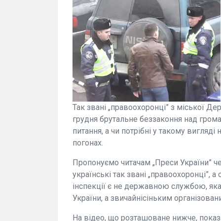
Так звані „правоохоронці” з міської Де
грудня брутальне беззаконня над грома
питання, а чи потрібні у такому вигляді 
погонах.
Пропонуємо читачам „Преси України” ч
українські так звані „правоохоронці”, 
інспекції є не державною службою, як
України, а звичайнісіньким організова
На відео, що розташоване нижче, показ