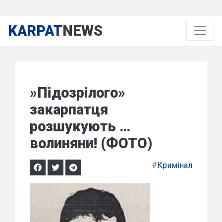
KARPAT
NEWS
»Підозрілого»
закарпатця
розшукують …
волиняни! (ФОТО)
#
Кримінал