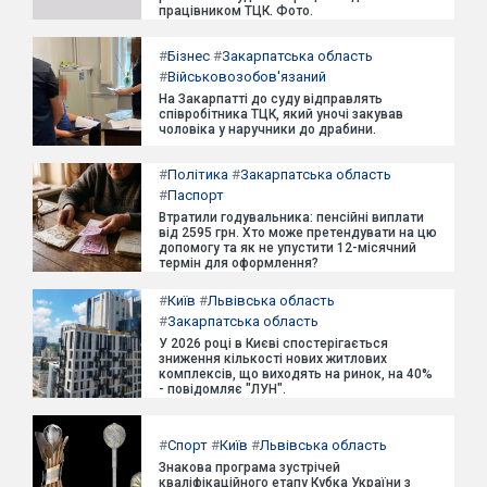
працівником ТЦК. Фото.
#
Бізнес
#
Закарпатська область
#
Військовозобов'язаний
На Закарпатті до суду відправлять
співробітника ТЦК, який уночі закував
чоловіка у наручники до драбини.
#
Політика
#
Закарпатська область
#
Паспорт
Втратили годувальника: пенсійні виплати
від 2595 грн. Хто може претендувати на цю
допомогу та як не упустити 12-місячний
термін для оформлення?
#
Київ
#
Львівська область
#
Закарпатська область
У 2026 році в Києві спостерігається
зниження кількості нових житлових
комплексів, що виходять на ринок, на 40%
- повідомляє "ЛУН".
#
Спорт
#
Київ
#
Львівська область
Знакова програма зустрічей
кваліфікаційного етапу Кубка України з