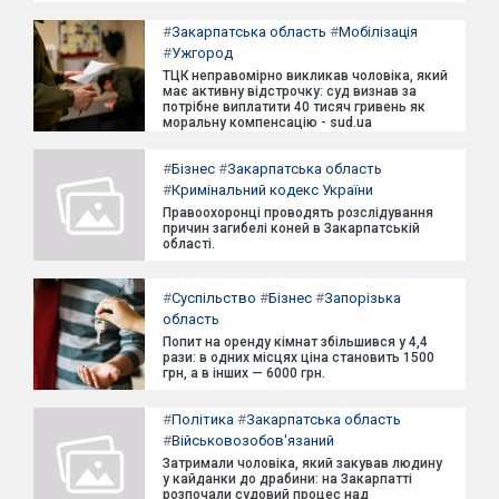
#
Закарпатська область
#
Мобілізація
#
Ужгород
ТЦК неправомірно викликав чоловіка, який
має активну відстрочку: суд визнав за
потрібне виплатити 40 тисяч гривень як
моральну компенсацію - sud.ua
#
Бізнес
#
Закарпатська область
#
Кримінальний кодекс України
Правоохоронці проводять розслідування
причин загибелі коней в Закарпатській
області.
#
Суспільство
#
Бізнес
#
Запорізька
область
Попит на оренду кімнат збільшився у 4,4
рази: в одних місцях ціна становить 1500
грн, а в інших — 6000 грн.
#
Політика
#
Закарпатська область
#
Військовозобов'язаний
Затримали чоловіка, який закував людину
у кайданки до драбини: на Закарпатті
розпочали судовий процес над