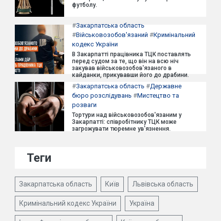
футболу.
#
Закарпатська область
#
Військовозобов'язаний
#
Кримінальний
кодекс України
В Закарпатті працівника ТЦК поставлять
перед судом за те, що він на всю ніч
закував військовозобов'язаного в
кайданки, прикувавши його до драбини.
#
Закарпатська область
#
Державне
бюро розслідувань
#
Мистецтво та
розваги
Тортури над військовозобов'язаним у
Закарпатті: співробітнику ТЦК може
загрожувати тюремне ув'язнення.
Теги
Закарпатська область
Київ
Львівська область
Кримінальний кодекс України
Україна