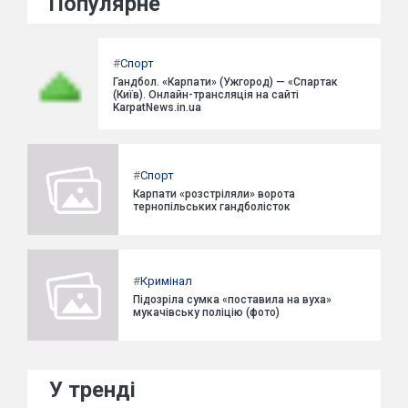
Популярне
#
Спорт
Гандбол. «Карпати» (Ужгород) — «Спартак
(Київ). Онлайн-трансляція на сайті
KarpatNews.in.ua
#
Спорт
Карпати «розстріляли» ворота
тернопільських гандболісток
#
Кримінал
Підозріла сумка «поставила на вуха»
мукачівську поліцію (фото)
У тренді