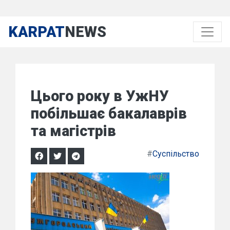
KARPAT
NEWS
Цього року в УжНУ
побільшає бакалаврів
та магістрів
#
Суспільство