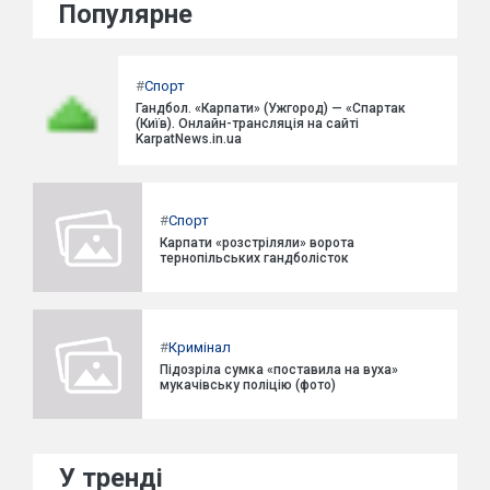
Популярне
#
Спорт
Гандбол. «Карпати» (Ужгород) — «Спартак
(Київ). Онлайн-трансляція на сайті
KarpatNews.in.ua
#
Спорт
Карпати «розстріляли» ворота
тернопільських гандболісток
#
Кримінал
Підозріла сумка «поставила на вуха»
мукачівську поліцію (фото)
У тренді