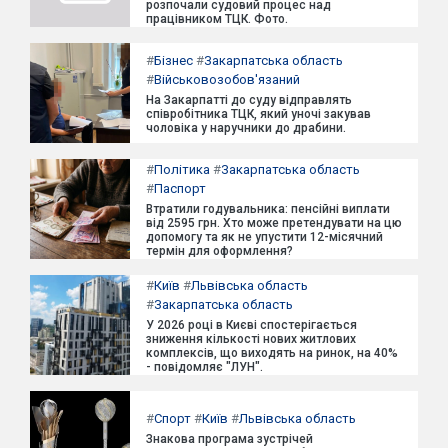
розпочали судовий процес над
працівником ТЦК. Фото.
#
Бізнес
#
Закарпатська область
#
Військовозобов'язаний
На Закарпатті до суду відправлять
співробітника ТЦК, який уночі закував
чоловіка у наручники до драбини.
#
Політика
#
Закарпатська область
#
Паспорт
Втратили годувальника: пенсійні виплати
від 2595 грн. Хто може претендувати на цю
допомогу та як не упустити 12-місячний
термін для оформлення?
#
Київ
#
Львівська область
#
Закарпатська область
У 2026 році в Києві спостерігається
зниження кількості нових житлових
комплексів, що виходять на ринок, на 40%
- повідомляє "ЛУН".
#
Спорт
#
Київ
#
Львівська область
Знакова програма зустрічей