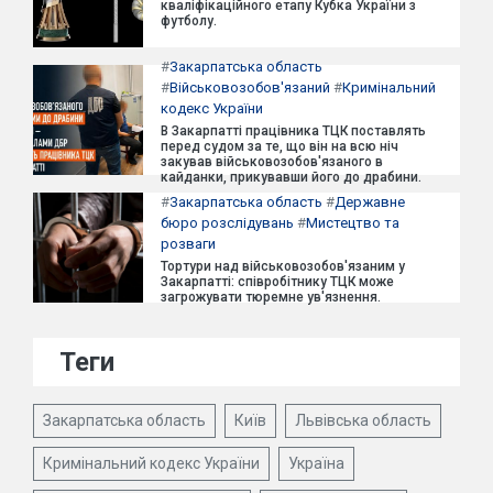
кваліфікаційного етапу Кубка України з
футболу.
#
Закарпатська область
#
Військовозобов'язаний
#
Кримінальний
кодекс України
В Закарпатті працівника ТЦК поставлять
перед судом за те, що він на всю ніч
закував військовозобов'язаного в
кайданки, прикувавши його до драбини.
#
Закарпатська область
#
Державне
бюро розслідувань
#
Мистецтво та
розваги
Тортури над військовозобов'язаним у
Закарпатті: співробітнику ТЦК може
загрожувати тюремне ув'язнення.
Теги
Закарпатська область
Київ
Львівська область
Кримінальний кодекс України
Україна