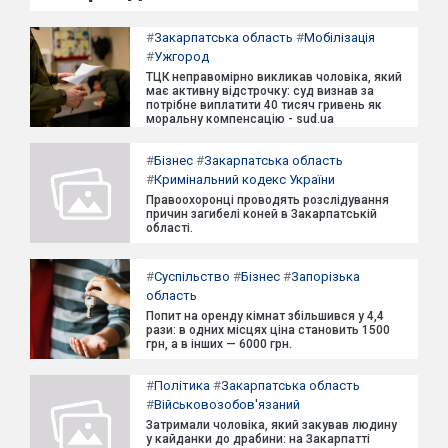
#
Закарпатська область
#
Мобілізація
#
Ужгород
ТЦК неправомірно викликав чоловіка, який
має активну відстрочку: суд визнав за
потрібне виплатити 40 тисяч гривень як
моральну компенсацію - sud.ua
#
Бізнес
#
Закарпатська область
#
Кримінальний кодекс України
Правоохоронці проводять розслідування
причин загибелі коней в Закарпатській
області.
#
Суспільство
#
Бізнес
#
Запорізька
область
Попит на оренду кімнат збільшився у 4,4
рази: в одних місцях ціна становить 1500
грн, а в інших — 6000 грн.
#
Політика
#
Закарпатська область
#
Військовозобов'язаний
Затримали чоловіка, який закував людину
у кайданки до драбини: на Закарпатті