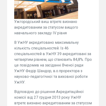
Ужгородський виш втретє визнано
акредитованим за статусом вищого
навчального закладу IV рівня
В УжНУ акредитовано максимальну
кількість спеціальностей. І
з 46
спеціальностей в УжНУ 39 акредитовані за
четвертим рівнем, що становить 84,8%. Про
це повідомив на засіданні Вченої ради
УжНУ Федір Шандор, в.о.проректора з
науково-педагогічної та виховної роботи
УжНУ.
Відповідно до рішення Акредитаційної
комісії від 27 грудня 2013 року УжНУ
втретє визнано акредитованим за статусом