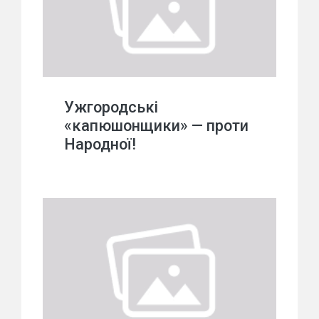
Ужгородські
«капюшонщики» — проти
Народної!