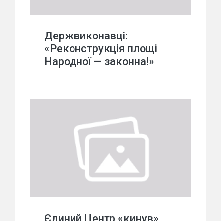
Держвиконавці:
«Реконструкція площі
Народної — законна!»
Єдиний Центр «кинув»